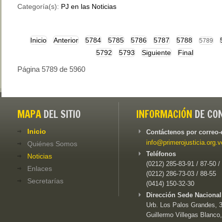
Categoría(s):
PJ en las Noticias
Inicio
Anterior
5784
5785
5786
5787
5788
5789
5792
5793
Siguiente
Final
Página 5789 de 5960
MAPA
DEL SITIO
INFORMACIÓN
DE CO
Inicio
Contáctenos por correo-
info@primerojusticia.org.v
Quiénes Somos
Teléfonos
Noticias
(0212) 285-83-91 / 87-50 /
Enlaces
(0212) 286-73-03 / 88-55
Secretarías
(0414) 150-32-30
Dirección Sede Nacional
Urb. Los Palos Grandes, 3e
Guillermo Villegas Blanco,