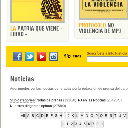
PROTOCOLO
NO
LA
PATRIA QUE VIENE -
VIOLENCIA DE MPJ
LIBRO -
Suscríbete a InfoJusticia
Síguenos
Noticias
Aquí puedes ver las noticias generadas por la redacción de prensa del part
Sub-categories
:
Notas de prensa
(1926/0)
PJ en las Noticias
(25423/0)
Nuestros dirigentes opinan
(2758/0)
All
A
B
C
D
E
F
G
H
I
J
K
L
M
N
O
P
Q
R
S
T
U
V
0
1
2
3
4
5
6
7
8
9