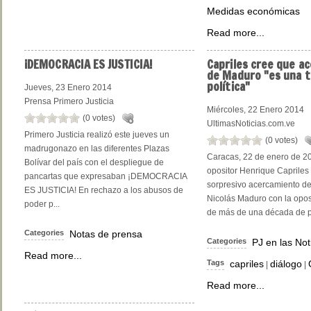
Medidas económicas
Read more...
¡DEMOCRACIA
ES JUSTICIA!
Capriles
cree que ac
de Maduro "es una t
política"
Jueves, 23 Enero 2014
Prensa Primero Justicia
Miércoles, 22 Enero 2014
(0 votes)
UltimasNoticias.com.ve
Primero Justicia realizó este jueves un
(0 votes)
madrugonazo en las diferentes Plazas
Caracas, 22 de enero de 201
Bolívar del país con el despliegue de
opositor Henrique Capriles
pancartas que expresaban ¡DEMOCRACIA
sorpresivo acercamiento d
ES JUSTICIA! En rechazo a los abusos de
Nicolás Maduro con la opo
poder p...
de más de una década de pe
Categories
Notas de prensa
Categories
PJ en las Not
Read more...
Tags
capriles
diálogo
|
|
Read more...