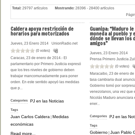
Total:
29797 artículos
Mostrando:
28396 - 28400 artículos
Pági
Caldera
apoya restricción de
Guanipa:
“Maduro le 
horarios para motorizados
moneda al pueblo y 
dónde se llevan los 
amigos”
Jueves, 23 Enero 2014
UnionRadio.net
(0 votes)
Jueves, 23 Enero 2014
Caracas, 23 de enero de 2014.- El
Prensa Primero Justicia Zul
parlamentario por Primero Justicia expresó
(0 votes)
que los tres niveles de gobierno deben
Maracaibo, 23 de enero de
trabajar mancomunadamente para poner
tasa cambiaria dual anunci
orden. En este sentido apoyó las medidas
Gobierno tomó por sorpres
que p...
venezolanos, una vez que e
Nicolás Maduro anunciara 
Categories
PJ en las Noticias
ener...
Tags
Juan Carlos Caldera
Medidas
Categories
PJ en las Not
|
económicas
Tags
Gobierno
Juan Pablo 
|
Read more...