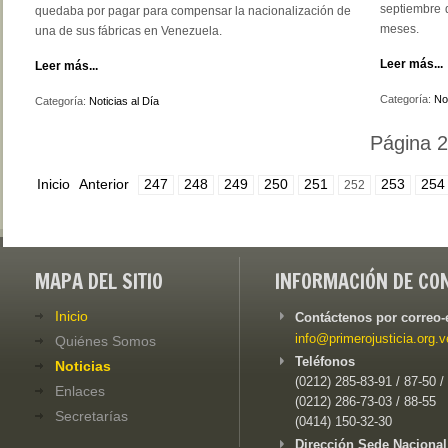
septiembre 
quedaba por pagar para compensar la nacionalización de
meses.
una de sus fábricas en Venezuela.
Leer más...
Leer más...
Categoría:
Not
Categoría:
Noticias al Día
Página 
Inicio
Anterior
247
248
249
250
251
253
254
252
MAPA DEL SITIO
INFORMACIÓN DE CO
Inicio
Contáctenos por correo-
info@primerojusticia.org.v
Quiénes Somos
Teléfonos
Noticias
(0212) 285-83-91 / 87-50 /
Enlaces
(0212) 286-73-03 / 88-55
Secretarías
(0414) 150-32-30
Dirección Sede Nacional