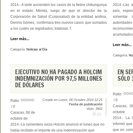
2014.- A siete ascienden los casos de la fiebre chikungunya
2014.-Las a
en el estado Mérida, luego de que el director de la
país, espe
Corporación de Salud (Corposalud) de la entidad andina,
solventar
Dennis Gómez, confirmara tres nuevos casos que sumados
autoridade
a los cuatro ya registrados, totalizan 7.
reconocimie
acumulados 
Leer más...
Leer más...
Categoría:
Noticias al Día
Categoría:
Not
EJECUTIVO NO HA PAGADO A HOLCIM
EN SE
INDEMNIZACIÓN POR 97,5 MILLONES
SÓLO 
DE DÓLARES
Ratio:
Creado en Lunes, 06 Octubre 2014 12:21
/ 0
Ratio:
Fecha de publicación
Caracas, 0
/ 0
Visto: 3902
octubre
Caracas, 06 de
2014.- La 
octubre de
informó que
2014.-La cementera suiza Holcim anunció el lunes que no
que en comp
había recibido el importe de una indemnización que