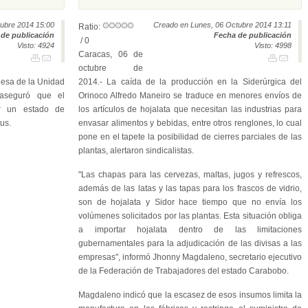
ubre 2014 15:00
Creado en Lunes, 06 Octubre 2014 13:11
Ratio:
de publicación
Fecha de publicación
/ 0
Visto: 4924
Visto: 4998
Caracas, 06 de
octubre de
Mesa de la Unidad
2014.- La caída de la producción en la Siderúrgica del
 aseguró que el
Orinoco Alfredo Maneiro se traduce en menores envíos de
ar un estado de
los artículos de hojalata que necesitan las industrias para
us.
envasar alimentos y bebidas, entre otros renglones, lo cual
pone en el tapete la posibilidad de cierres parciales de las
plantas, alertaron sindicalistas.
"Las chapas para las cervezas, maltas, jugos y refrescos,
además de las latas y las tapas para los frascos de vidrio,
son de hojalata y Sidor hace tiempo que no envía los
volúmenes solicitados por las plantas. Esta situación obliga
a importar hojalata dentro de las limitaciones
gubernamentales para la adjudicación de las divisas a las
empresas", informó Jhonny Magdaleno, secretario ejecutivo
de la Federación de Trabajadores del estado Carabobo.
Magdaleno indicó que la escasez de esos insumos limita la