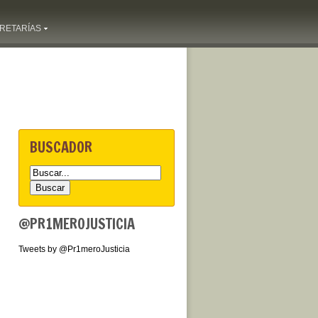
RETARÍAS
BUSCADOR
@PR1MEROJUSTICIA
Tweets by @Pr1meroJusticia