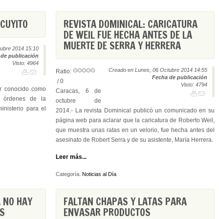
CUYITO
REVISTA DOMINICAL: CARICATURA
DE WEIL FUE HECHA ANTES DE LA
MUERTE DE SERRA Y HERRERA
ubre 2014 15:10
de publicación
Visto: 4964
Creado en Lunes, 06 Octubre 2014 14:55
Ratio:
Fecha de publicación
/ 0
Visto: 4794
or conocido como
Caracas, 6 de
r órdenes de la
octubre de
ministerio para el
2014.- La revista Dominical publicó un comunicado en su
página web para aclarar que la caricatura de Roberto Weil,
que muestra unas ratas en un velorio, fue hecha antes del
asesinato de Robert Serra y de su asistente, María Herrera.
Leer más...
Categoría:
Noticias al Día
A NO HAY
FALTAN CHAPAS Y LATAS PARA
S
ENVASAR PRODUCTOS