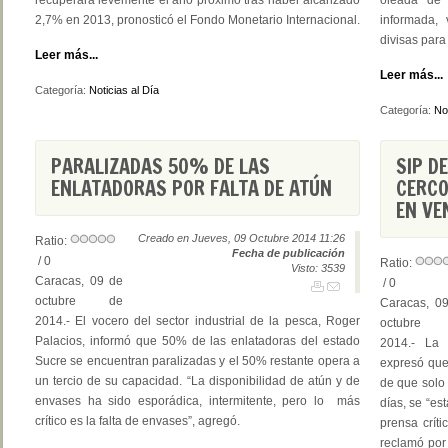
recuperará levemente el año próximo tras haber alcanzado
oleada de 
2,7% en 2013, pronosticó el Fondo Monetario Internacional.
informada, 
divisas para
Leer más...
Leer más...
Categoría:
Noticias al Día
Categoría:
Not
PARALIZADAS 50% DE LAS
SIP D
ENLATADORAS POR FALTA DE ATÚN
CERCO
EN VE
Creado en Jueves, 09 Octubre 2014 11:26
Ratio:
Fecha de publicación
/ 0
Ratio:
Visto: 3539
Caracas, 09 de
/ 0
octubre de
Caracas, 0
2014.- El vocero del sector industrial de la pesca, Roger
octubre
Palacios, informó que 50% de las enlatadoras del estado
2014.- La 
Sucre se encuentran paralizadas y el 50% restante opera a
expresó que 
un tercio de su capacidad. “La disponibilidad de atún y de
de que solo
envases ha sido esporádica, intermitente, pero lo más
días, se “es
crítico es la falta de envases”, agregó.
prensa crít
reclamó por 