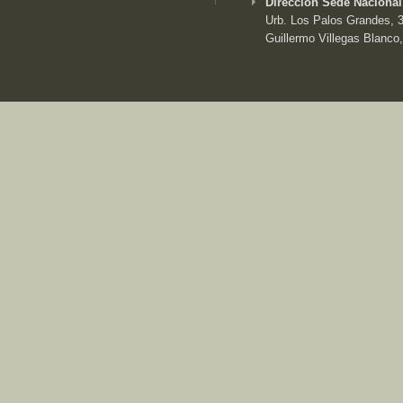
Dirección Sede Nacional
Urb. Los Palos Grandes, 3e
Guillermo Villegas Blanco,