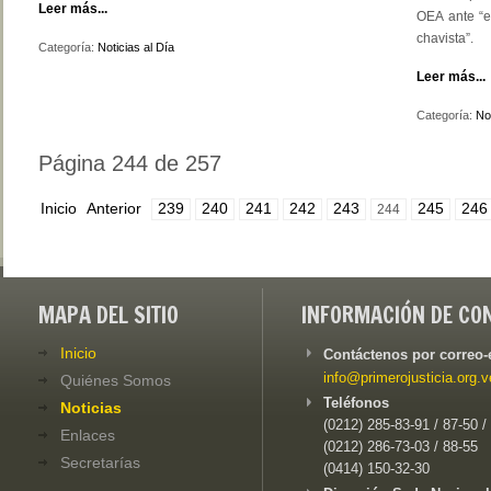
Leer más...
OEA ante “e
chavista”.
Categoría:
Noticias al Día
Leer más...
Categoría:
Not
Página 244 de 257
Inicio
Anterior
239
240
241
242
243
245
246
244
MAPA DEL SITIO
INFORMACIÓN DE CO
Inicio
Contáctenos por correo-
info@primerojusticia.org.v
Quiénes Somos
Teléfonos
Noticias
(0212) 285-83-91 / 87-50 /
Enlaces
(0212) 286-73-03 / 88-55
Secretarías
(0414) 150-32-30