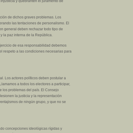
 injusticia y quebranten el juramento de
olución de dichos graves problemas. Los
perando las tentaciones de personalismo. El
 en general deben rechazar todo tipo de
 y la paz interna de la República.
ejercicio de esa responsabilidad debemos
 el respeto a las condiciones necesarias para
. Los actores políticos deben postular a
lamamos a todos los electores a participar,
e los problemas del país. El Consejo
esionen la justicia y la representación
ventajismos de ningún grupo, y que no se
ado concepciones ideológicas rígidas y