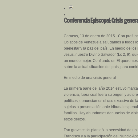
Conferencia Episcopal: Crisis gene
Caracas, 13 de enero de 2015.- Con profund
Obispos de Venezuela saludamos a todos los
bienestar y la paz del país. En medio de lo
Jesús, nuestro Divino Salvador (Lc 2, 9), qui
un mundo mejor. Confiando en El queremos 
sobre la actual situación del país, para contr
En medio de una crisis general
La primera parte del año 2014 estuvo marca
violencia, fuera cual fuera su origen y auto
políticos; denunciamos el uso excesivo de la
sujetas a presentación ante tribunales penal
familias. Hay abundantes denuncias de viol
estos delitos.
Esa grave crisis planteó la necesidad de un 
Francisco y a la participación del Nuncio A