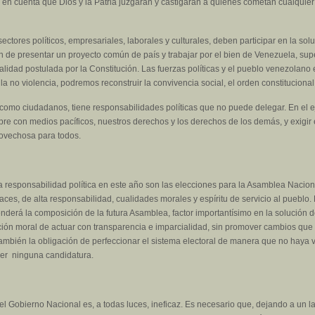
o en cuenta que Dios y la Patria juzgarán y castigarán a quienes cometan cualquier
sectores políticos, empresariales, laborales y culturales, deben participar en la s
ión de presentar un proyecto común de país y trabajar por el bien de Venezuela, su
alidad postulada por la Constitución. Las fuerzas políticas y el pueblo venezolano
a no violencia, podremos reconstruir la convivencia social, el orden constitucional
como ciudadanos, tiene responsabilidades políticas que no puede delegar. En el 
pre con medios pacíficos, nuestros derechos y los derechos de los demás, y exigir
rovechosa para todos.
responsabilidad política en este año son las elecciones para la Asamblea Nacional
s, de alta responsabilidad, cualidades morales y espíritu de servicio al pueblo. L
derá la composición de la futura Asamblea, factor importantísimo en la solución d
ación moral de actuar con transparencia e imparcialidad, sin promover cambios que l
también la obligación de perfeccionar el sistema electoral de manera que no haya 
ver ninguna candidatura.
 Gobierno Nacional es, a todas luces, ineficaz. Es necesario que, dejando a un l