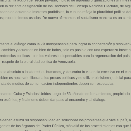
ficultan la acción del sector privado, incluso de aquellas organizaciones sin fine
a en la reciente designación de los Rectores del Consejo Nacional Electoral, de a
dano de acuerdo a intereses partidistas, la cual no refleja la pluralidad política d
 los procedimientos usados. De nuevo afirmamos: el socialismo marxista es un cam
nte el diálogo como la vía indispensable para lograr la concertación y resolver 
ea cambios y acuerdos en bien de todos, solo es posible con una esperanza trasce
endencias políticas- con los valores indispensables para la regeneración del país.
y respeto de la pluralidad política de Venezuela.
speto absoluto a los derechos humanos, y descartar la violencia excesiva en el con
bién es necesario liberar a los presos políticos y no utilizar el sistema judicial pa
istencia de medios de comunicación independientes deben ser respetadas.
cas entre Cuba y Estados Unidos luego de 53 años de enfrentamientos, propiciado 
on estériles, y finalmente deben dar paso al encuentro y al diálogo.
s deben asumir su responsabilidad en solucionar los problemas que vive el país, a
irigentes de los órganos del Poder Público, más allá de los procedimientos con que