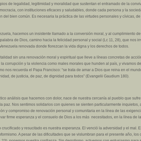
ncipios de legalidad, legitimidad y moralidad que sustentan el entramado de la con
mocracia, con instituciones eficaces y saludables, donde cada persona y la socieda
del bien común. Es necesaria la práctica de las virtudes personales y cívicas, de 
ezuela, hacemos un insistente llamado a la conversión moral, y al cumplimiento d
abra de Dios, camino hacia la felicidad personal y social (Lc 11, 28), que nos inv
a Venezuela renovada donde florezcan la vida digna y los derechos de todos.
totalidad sin una renovación moral y espiritual que lleve a líneas concretas de acc
 la corrupción y la violencia como males morales que hunden al país, y vivamos d
o nos recuerda el Papa Francisco: “se trata de amar a Dios que reina en el mundo
rnidad, de justicia, de paz, de dignidad para todos” (Evangelii Gaudium 180).
o análisis que hacemos con dolor, nace de nuestra cercanía al pueblo que sufre,
 paz. Nos sentimos solidarios con quienes se sienten particularmente inquietos, af
ión y compromiso de renovación personal y comunitaria en la línea de las exigenc
evar firme esperanza y el consuelo de Dios a los más necesitados, en la línea de l
 crucificado y resucitado es nuestra esperanza. El venció la adversidad y el mal. E
formismo. A pesar de las dificultades que se vislumbran para el presente año, lo
1, 23), ponemos nuestra confianza. Sin derrotismo, actuemos con entusiasmo para s