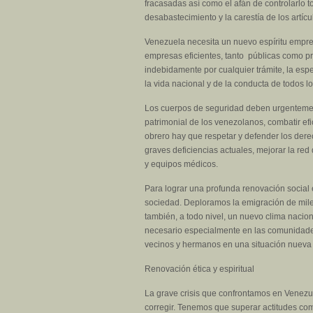
fracasadas así como el afán de controlarlo t
desabastecimiento y la carestía de los artí
Venezuela necesita un nuevo espíritu empren
empresas eficientes, tanto públicas como pr
indebidamente por cualquier trámite, la esp
la vida nacional y de la conducta de todos l
Los cuerpos de seguridad deben urgentement
patrimonial de los venezolanos, combatir ef
obrero hay que respetar y defender los dere
graves deficiencias actuales, mejorar la red
y equipos médicos.
Para lograr una profunda renovación social 
sociedad. Deploramos la emigración de mile
también, a todo nivel, un nuevo clima nacion
necesario especialmente en las comunidades
vecinos y hermanos en una situación nueva 
Renovación ética y espiritual
La grave crisis que confrontamos en Venezue
corregir. Tenemos que superar actitudes como 