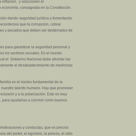
 inflación, y solucionen el
la economía, consagrada en la Constitución.
cción dando seguridad jurídica y fomentando
Recordemos que la corrupción, cobrar
males y pecados que deben ser desterrados de
es para garantizar la seguridad personal y
dos los sectores sociales. En el mundo
alud el Gobierno Nacional debe afrontar las
nitivamente el desabastecimiento de medicinas
familia es el núcleo fundamental de la
de nuestro talento humano. Hay que promover
exclusión y a la polarización. Esto es muy
a, para ayudarlas a convivir como buenos
, motivaciones y conductas, que es preciso
nsia del poder, el egoísmo, la pereza, el odio