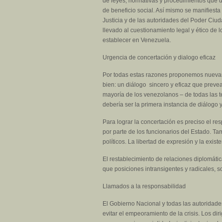
de leyes, normativas y procedimientos que di
de beneficio social. Así mismo se manifiest
Justicia y de las autoridades del Poder Ciuda
llevado al cuestionamiento legal y ético de
establecer en Venezuela.
Urgencia de concertación y dialogo eficaz
Por todas estas razones proponemos nuevame
bien: un diálogo sincero y eficaz que prev
mayoría de los venezolanos – de todas las t
debería ser la primera instancia de diálogo 
Para lograr la concertación es preciso el re
por parte de los funcionarios del Estado. Tam
políticos. La libertad de expresión y la ex
El restablecimiento de relaciones diplomáti
que posiciones intransigentes y radicales, s
Llamados a la responsabilidad
El Gobierno Nacional y todas las autoridade
evitar el empeoramiento de la crisis. Los d