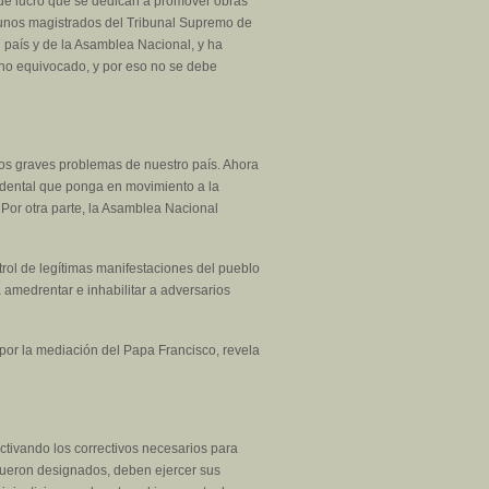
s de lucro que se dedican a promover obras
lgunos magistrados del Tribunal Supremo de
el país y de la Asamblea Nacional, y ha
ino equivocado, y por eso no se debe
los graves problemas de nuestro país. Ahora
ndental que ponga en movimiento a la
 Por otra parte, la Asamblea Nacional
trol de legítimas manifestaciones del pueblo
ra amedrentar e inhabilitar a adversarios
por la mediación del Papa Francisco, revela
ctivando los correctivos necesarios para
 fueron designados, deben ejercer sus