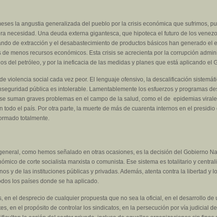
 meses la angustia generalizada del pueblo por la crisis económica que sufrimos, p
era necesidad. Una deuda externa gigantesca, que hipoteca el futuro de los venezo
ndo de extracción y el desabastecimiento de productos básicos han generado el 
s de menos recursos económicos. Esta crisis se acrecienta por la corrupción adminis
ecios del petróleo, y por la ineficacia de las medidas y planes que está aplicando el
violencia social cada vez peor. El lenguaje ofensivo, la descalificación sistemática
e inseguridad pública es intolerable. Lamentablemente los esfuerzos y programas de
to se suman graves problemas en el campo de la salud, como el de epidemias virales
odo el país. Por otra parte, la muerte de más de cuarenta internos en el presidio
formado totalmente.
 general, como hemos señalado en otras ocasiones, es la decisión del Gobierno Na
mico de corte socialista marxista o comunista. Ese sistema es totalitario y centrali
nos y de las instituciones públicas y privadas. Además, atenta contra la libertad y
todos los países donde se ha aplicado.
as, en el desprecio de cualquier propuesta que no sea la oficial, en el desarrollo
, en el propósito de controlar los sindicatos, en la persecución por vía judicial de 