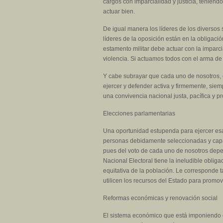
cargos con imparcialidad y justicia, teniend
actuar bien.
De igual manera los líderes de los diversos 
líderes de la oposición están en la obligac
estamento militar debe actuar con la imparci
violencia. Si actuamos todos con el arma de l
Y cabe subrayar que cada uno de nosotros, 
ejercer y defender activa y firmemente, siem
una convivencia nacional justa, pacífica y p
Elecciones parlamentarias
Una oportunidad estupenda para ejercer esa 
personas debidamente seleccionadas y capace
pues del voto de cada uno de nosotros depen
Nacional Electoral tiene la ineludible oblig
equitativa de la población. Le corresponde 
utilicen los recursos del Estado para promo
Reformas económicas y renovación social
El sistema económico que está imponiendo el