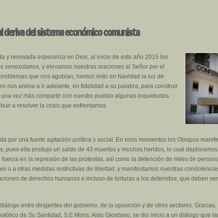
ral deriva del sistema económico comunista
a y renovada esperanza en Dios, al inicio de este año 2015 los
 venezolanos, y elevamos nuestras oraciones al Señor por el
s problemas que nos agobian, hemos visto en Navidad la luz de
en nos anima a ir adelante, en fidelidad a su palabra, para construir
una vez más compartir con nuestro pueblo algunas inquietudes
ibuir a resolver la crisis que enfrentamos.
da por una fuerte agitación política y social. En esos momentos los Obispos mani
res, pues ella produjo un saldo de 43 muertos y muchos heridos, lo cual deploramos 
 fuerza en la represión de las protestas, así como la detención de miles de person
es o a otras medidas restrictivas de libertad; y manifestamos nuestras condolencias
aciones de derechos humanos e incluso de torturas a los detenidos, que deben ser
diálogo entre dirigentes del gobierno, de la oposición y de otros sectores. Gracias,
postólico de Su Santidad, S.E Mons. Aldo Giordano, se dio inicio a un diálogo que