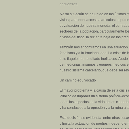
encuentros.
A esta situación se ha unido en los últimos
vistas para tener acceso a artículos de prim
devaluación de nuestra moneda, el contraba
sectores de la población, particularmente lo
divisas del fisco, la reciente baja de los pr
También nos encontramos en una situación de 
fanatismo y a la irracionalidad. La crisis d
este flagelo han resultado ineficaces. A es
de medicinas, insumos y equipos médicos en t
nuestro sistema carcelario, que debe ser re
Un camino equivocado
El mayor problema y la causa de esta crisis
Público de imponer un sistema político–econó
todos los aspectos de la vida de los ciudada
y ha conducido a la opresión y a la ruina a 
Esta decisión se evidencia, entre otras cos
y limita la actuación de medios independientes