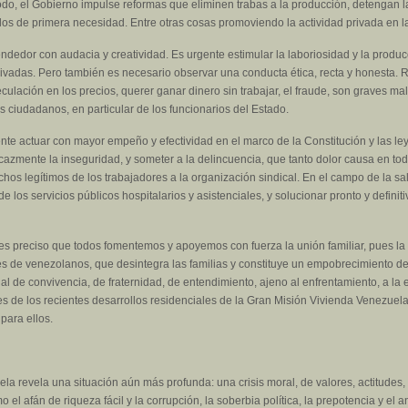
odo, el Gobierno impulse reformas que eliminen trabas a la producción, detengan la
culos de primera necesidad. Entre otras cosas promoviendo la actividad privada en 
dedor con audacia y creatividad. Es urgente estimular la laboriosidad y la produ
ivadas. Pero también es necesario observar una conducta ética, recta y honesta. 
eculación en los precios, querer ganar dinero sin trabajar, el fraude, son graves 
os ciudadanos, en particular de los funcionarios del Estado.
e actuar con mayor empeño y efectividad en el marco de la Constitución y las ley
icazmente la inseguridad, y someter a la delincuencia, que tanto dolor causa en to
chos legítimos de los trabajadores a la organización sindical. En el campo de la s
 de los servicios públicos hospitalarios y asistenciales, y solucionar pronto y defi
es preciso que todos fomentemos y apoyemos con fuerza la unión familiar, pues la 
s de venezolanos, que desintegra las familias y constituye un empobrecimiento 
al de convivencia, de fraternidad, de entendimiento, ajeno al enfrentamiento, a la 
 de los recientes desarrollos residenciales de la Gran Misión Vivienda Venezuel
para ellos.
la revela una situación aún más profunda: una crisis moral, de valores, actitudes
el afán de riqueza fácil y la corrupción, la soberbia política, la prepotencia y el a