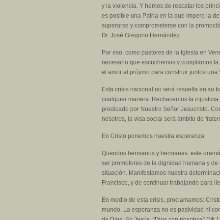
y la violencia. Y hemos de rescatar los pri
es posible una Patria en la que impere la de
superarse y comprometerse con la promoción 
Dr. José Gregorio Hernández
Por eso, como pastores de la Iglesia en Ven
necesario que escuchemos y cumplamos la pal
el amor al prójimo para construir juntos un
Esta crisis nacional no será resuelta en su 
cualquier manera. Rechacemos la injusticia,
predicado por Nuestro Señor Jesucristo. Com
nosotros, la vida social será ámbito de frate
En Cristo ponemos nuestra esperanza
Queridos hermanos y hermanas: este dramátic
ser promotores de la dignidad humana y de la
situación. Manifestamos nuestra determinac
Francisco, y de continuar trabajando para ll
En medio de esta crisis, proclamamos: Cristo
mundo. La esperanza no es pasividad ni con
de Dios. En Jesús, “Dios con nosotros” (Mt 