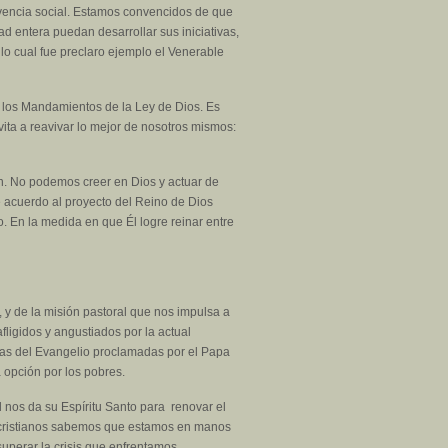
vivencia social. Estamos convencidos de que
d entera puedan desarrollar sus iniciativas,
lo cual fue preclaro ejemplo el Venerable
e los Mandamientos de la Ley de Dios. Es
ita a reavivar lo mejor de nosotros mismos:
ión. No podemos creer en Dios y actuar de
e acuerdo al proyecto del Reino de Dios
. En la medida en que Él logre reinar entre
 y de la misión pastoral que nos impulsa a
ligidos y angustiados por la actual
ias del Evangelio proclamadas por el Papa
a opción por los pobres.
l nos da su Espíritu Santo para renovar el
s cristianos sabemos que estamos en manos
uperar la crisis que enfrentamos.