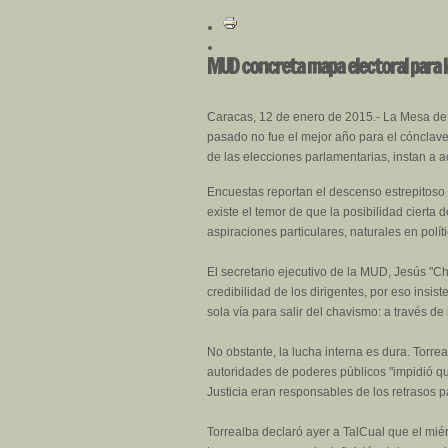
MUD concreta mapa electoral para 
Caracas, 12 de enero de 2015.- La Mesa de 
pasado no fue el mejor año para el cónclave 
de las elecciones parlamentarias, instan a a
Encuestas reportan el descenso estrepitoso 
existe el temor de que la posibilidad cierta
aspiraciones particulares, naturales en polít
El secretario ejecutivo de la MUD, Jesús "Ch
credibilidad de los dirigentes, por eso insi
sola vía para salir del chavismo: a través de
No obstante, la lucha interna es dura. Torr
autoridades de poderes públicos "impidió q
Justicia eran responsables de los retrasos 
Torrealba declaró ayer a TalCual que el miér