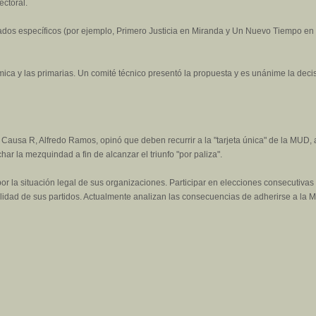
ectoral.
ados específicos (por ejemplo, Primero Justicia en Miranda y Un Nuevo Tiempo en 
ómica y las primarias. Un comité técnico presentó la propuesta y es unánime la de
a Causa R, Alfredo Ramos, opinó que deben recurrir a la "tarjeta única" de la MUD
r la mezquindad a fin de alcanzar el triunfo "por paliza".
por la situación legal de sus organizaciones. Participar en elecciones consecutiva
alidad de sus partidos. Actualmente analizan las consecuencias de adherirse a la M