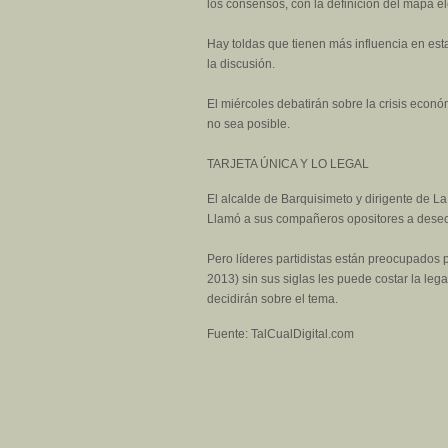
los consensos, con la definición del mapa el
Hay toldas que tienen más influencia en est
la discusión.
El miércoles debatirán sobre la crisis econ
no sea posible.
TARJETA ÚNICA Y LO LEGAL
El alcalde de Barquisimeto y dirigente de L
Llamó a sus compañeros opositores a desecha
Pero líderes partidistas están preocupados 
2013) sin sus siglas les puede costar la leg
decidirán sobre el tema.
Fuente: TalCualDigital.com