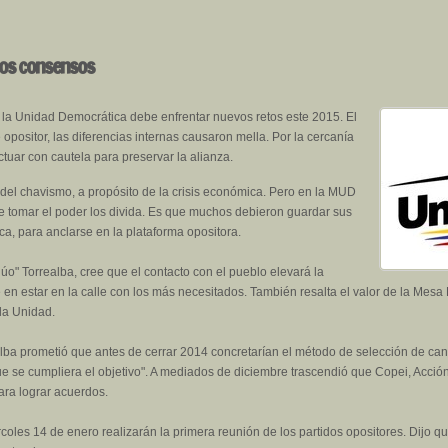
los consensos
la Unidad Democrática debe enfrentar nuevos retos este 2015. El
opositor, las diferencias internas causaron mella. Por la cercanía
ctuar con cautela para preservar la alianza.
del chavismo, a propósito de la crisis económica. Pero en la MUD
 de tomar el poder los divida. Es que muchos debieron guardar sus
ica, para anclarse en la plataforma opositora.
úo" Torrealba, cree que el contacto con el pueblo elevará la
ste en estar en la calle con los más necesitados. También resalta el valor de la Mes
 la Unidad.
ealba prometió que antes de cerrar 2014 concretarían el método de selección de can
ue se cumpliera el objetivo". A mediados de diciembre trascendió que Copei, Acc
para lograr acuerdos.
coles 14 de enero realizarán la primera reunión de los partidos opositores. Dijo qu