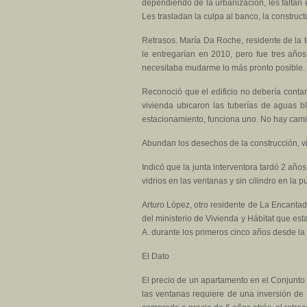
dependiendo de la urbanización, les faltan e
Les trasladan la culpa al banco, la constructo
Retrasos. María Da Roche, residente de la 
le entregarían en 2010, pero fue tres año
necesitaba mudarme lo más pronto posible.
Reconoció que el edificio no debería contar 
vivienda ubicaron las tuberías de aguas bl
estacionamiento, funciona uno. No hay camin
Abundan los desechos de la construcción, vig
Indicó que la junta interventora tardó 2 añ
vidrios en las ventanas y sin cilindro en la pu
Arturo López, otro residente de La Encantad
del ministerio de Vivienda y Hábitat que es
A. durante los primeros cinco años desde la
El Dato
El precio de un apartamento en el Conjunto A
las ventanas requiere de una inversión d