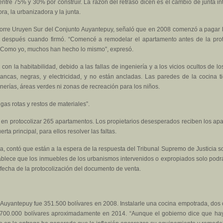
ntre 75% y 30% por construir. La razón del retraso dicen es el cambio de junta int
ra, la urbanizadora y la junta.
torre Uruyen Sur del Conjunto Auyantepuy, señaló que en 2008 comenzó a pagar l
s después cuando firmó. “Comencé a remodelar el apartamento antes de la prot
 Como yo, muchos han hecho lo mismo”, expresó.
con la habitabilidad, debido a las fallas de ingeniería y a los vicios ocultos de
ancas, negras, y electricidad, y no están ancladas. Las paredes de la cocina ti
erías, áreas verdes ni zonas de recreación para los niños.
as rotas y restos de materiales”.
os en protocolizar 265 apartamentos. Los propietarios desesperados reciben los apa
erta principal, para ellos resolver las faltas.
a, contó que están a la espera de la respuesta del Tribunal Supremo de Justicia 
tablece que los inmuebles de los urbanismos intervenidos o expropiados solo podrá
 fecha de la protocolización del documento de venta.
uyantepuy fue 351.500 bolívares en 2008. Instalarle una cocina empotrada, dos cló
e 700.000 bolívares aproximadamente en 2014. “Aunque el gobierno dice que ha