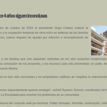
ce 4 años siguen inconclusas
ales de octubre de 2010 el presidente Hugo Chávez ordenó la
os y la ocupación temporal de otros ocho en defensa de las familias
ras, cobros ilegales de ajustes por inflación e incumplimiento de
s a las familias que han adquirido viviendas en los seis conjuntos residencia
 conclusión de los proyectos, y los recursos para ello provendrán, en parte, de
icardo Molina.
 no han sido concluidas y los propietarios califican de negativa la intervenci
uienes supuestamente quieren proteger”, señaló Raniero Tassoni, coordinador del
de La Encantada para resolver los problemas de su comunidad.
anas del conjunto está por terminar. Faltan drenajes, torrentes, iluminación, vial