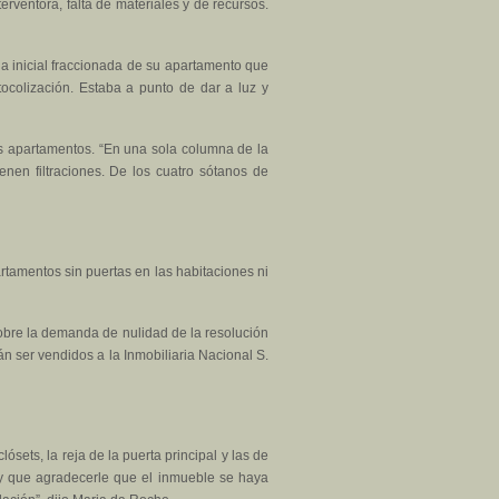
erventora, falta de materiales y de recursos.
a inicial fraccionada de su apartamento que
ocolización. Estaba a punto de dar a luz y
 los apartamentos. “En una sola columna de la
enen filtraciones. De los cuatro sótanos de
rtamentos sin puertas en las habitaciones ni
sobre la demanda de nulidad de la resolución
n ser vendidos a la Inmobiliaria Nacional S.
sets, la reja de la puerta principal y las de
y que agradecerle que el inmueble se haya