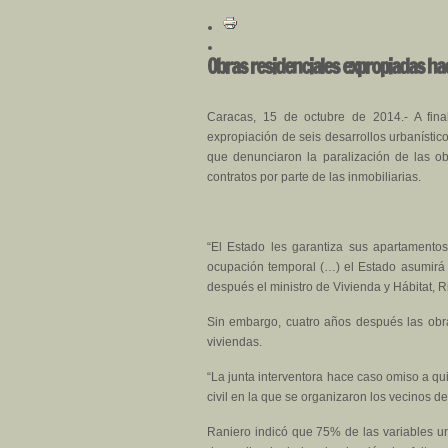
Obras residenciales expropiadas ha
Caracas, 15 de octubre de 2014.- A fin
expropiación de seis desarrollos urbanístic
que denunciaron la paralización de las ob
contratos por parte de las inmobiliarias.
“El Estado les garantiza sus apartamento
ocupación temporal (…) el Estado asumirá la
después el ministro de Vivienda y Hábitat, R
Sin embargo, cuatro años después las obras
viviendas.
“La junta interventora hace caso omiso a q
civil en la que se organizaron los vecinos 
Raniero indicó que 75% de las variables urb