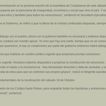
 movilización en la próxima reunión de la Asamblea de Ciudadanos de este sábado.
uparse por el panorama de inseguridad, económico y social que vive el país. Y es
para ellos y también para todos los venezolanos", sentenció el Secretario Ejecutivo
on el Gobierno, se refirió a que la Mesa de la Unidad continuaba dispuesta, siempr
diálogo con el pueblo, ahora con el gobierno también es necesario y estamos disp
no contará con nuestro apoyo. Yo creo que hay una cierta trampa que no se corres
o que queremos, si hay un compromiso por parte del gobierno entonces habrá diálog
ra que hubiese un cambio político urgente que propiciara prontas soluciones.
tico urgente. Nosotros estamos dispuestos a propiciar la construcción de solucione
sde el miedo y la incoherencia. Hay demasiado desorden y falta de seriedad, y le
ita de ellos para que se controlen sus propios grupos", indicó el dirigente opositor
undamentales de la movilización del sábado 18 de Octubre.
etro de los Cortijos hasta Petare, para respaldar todas las injusticias y violaci
ional", sentenció.