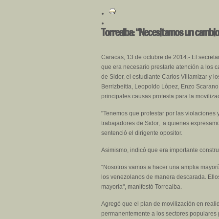
Torrealba: “Necesitamos un cambio 
Caracas, 13 de octubre de 2014.- El secretar
que era necesario prestarle atención a los c
de Sidor, el estudiante Carlos Villamizar y l
Berrizbeitia, Leopoldo López, Enzo Scarano 
principales causas protesta para la moviliz
"Tenemos que protestar por las violaciones y
trabajadores de Sidor, a quienes expresamo
sentenció el dirigente opositor.
Asimismo, indicó que era importante constru
“Nosotros vamos a hacer una amplia mayoría
los venezolanos de manera descarada. Ellos 
mayoría", manifestó Torrealba.
Agregó que el plan de movilización en realid
permanentemente a los sectores populares p