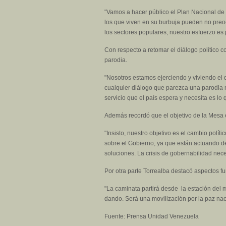
"Vamos a hacer público el Plan Nacional de
los que viven en su burbuja pueden no preoc
los sectores populares, nuestro esfuerzo es 
Con respecto a retomar el diálogo político c
parodia.
"Nosotros estamos ejerciendo y viviendo el 
cualquier diálogo que parezca una parodia 
servicio que el país espera y necesita es l
Además recordó que el objetivo de la Mesa e
"Insisto, nuestro objetivo es el cambio polí
sobre el Gobierno, ya que están actuando de
soluciones. La crisis de gobernabilidad neces
Por otra parte Torrealba destacó aspectos f
"La caminata partirá desde la estación del m
dando. Será una movilización por la paz nac
Fuente: Prensa Unidad Venezuela