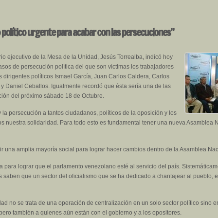
político urgente para acabar con las persecuciones”
io ejecutivo de la Mesa de la Unidad, Jesús Torrealba, indicó hoy
asos de persecución política del que son víctimas los trabajadores
os dirigentes políticos Ismael García, Juan Carlos Caldera, Carlos
y Daniel Ceballos. Igualmente recordó que ésta sería una de las
ación del próximo sábado 18 de Octubre.
 la persecución a tantos ciudadanos, políticos de la oposición y los
s nuestra solidaridad. Para todo esto es fundamental tener una nueva Asamblea N
ir una amplia mayoría social para lograr hacer cambios dentro de la Asamblea Nac
 para lograr que el parlamento venezolano esté al servicio del país. Sistemática
saben que un sector del oficialismo que se ha dedicado a chantajear al pueblo, e
ad no se trata de una operación de centralización en un solo sector político sino 
ero también a quienes aún están con el gobierno y a los opositores.