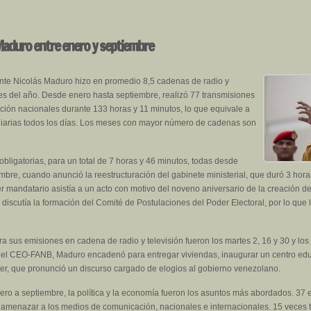
Maduro entre enero y septiembre
ente Nicolás Maduro hizo en promedio 8,5 cadenas de radio y
es del año. Desde enero hasta septiembre, realizó 77 transmisiones
ción nacionales durante 133 horas y 11 minutos, lo que equivale a
 diarias todos los días. Los meses con mayor número de cadenas son
bligatorias, para un total de 7 horas y 46 minutos, todas desde
mbre, cuando anunció la reestructuración del gabinete ministerial, que duró 3 hora
er mandatario asistía a un acto con motivo del noveno aniversario de la creación 
iscutía la formación del Comité de Postulaciones del Poder Electoral, por lo que l
ara sus emisiones en cadena de radio y televisión fueron los martes 2, 16 y 30 y l
o del CEO-FANB, Maduro encadenó para entregar viviendas, inaugurar un centro edu
er, que pronunció un discurso cargado de elogios al gobierno venezolano.
ro a septiembre, la política y la economía fueron los asuntos más abordados. 37 
n y amenazar a los medios de comunicación, nacionales e internacionales. 15 vece