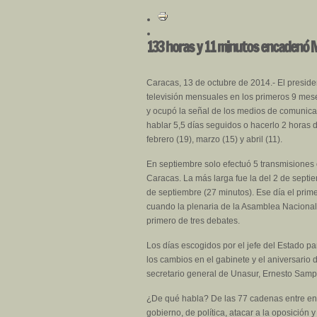
133 horas y 11 minutos encadenó 
Caracas, 13 de octubre de 2014.- El presid
televisión mensuales en los primeros 9 mes
y ocupó la señal de los medios de comunica
hablar 5,5 días seguidos o hacerlo 2 horas
febrero (19), marzo (15) y abril (11).
En septiembre solo efectuó 5 transmisiones o
Caracas. La más larga fue la del 2 de septie
de septiembre (27 minutos). Ese día el prim
cuando la plenaria de la Asamblea Nacional d
primero de tres debates.
Los días escogidos por el jefe del Estado p
los cambios en el gabinete y el aniversari
secretario general de Unasur, Ernesto Samp
¿De qué habla? De las 77 cadenas entre ene
gobierno, de política, atacar a la oposició