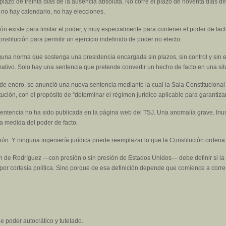
l plazo de treinta días de la ausencia absoluta. No corre el plazo de noventa días d
i no hay calendario, no hay elecciones.
ión existe para limitar el poder, y muy especialmente para contener el poder de fac
nstitución para permitir un ejercicio indefinido de poder no electo.
nguna norma que sostenga una presidencia encargada sin plazos, sin control y sin 
mativo. Solo hay una sentencia que pretende convertir un hecho de facto en una s
4 de enero, se anunció una nueva sentencia mediante la cual la Sala Constitucional
itución, con el propósito de “determinar el régimen jurídico aplicable para garantiza
sentencia no ha sido publicada en la página web del TSJ. Una anomalía grave. Inu
la medida del poder de facto.
ción. Y ninguna ingeniería jurídica puede reemplazar lo que la Constitución ordena c
men de Rodríguez —con presión o sin presión de Estados Unidos— debe definir si l
por cortesía política. Sino porque de esa definición depende que comience a correr e
e poder autocrático y tutelado.