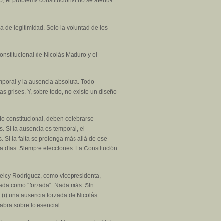
o, el problema constitucional no se atenúa:
 de legitimidad. Solo la voluntad de los
constitucional de Nicolás Maduro y el
poral y la ausencia absoluta. Todo
 grises. Y, sobre todo, no existe un diseño
do constitucional, deben celebrarse
s. Si la ausencia es temporal, el
 Si la falta se prolonga más allá de ese
nta días. Siempre elecciones. La Constitución
Delcy Rodríguez, como vicepresidenta,
cada como “forzada”. Nada más. Sin
ía (i) una ausencia forzada de Nicolás
labra sobre lo esencial.