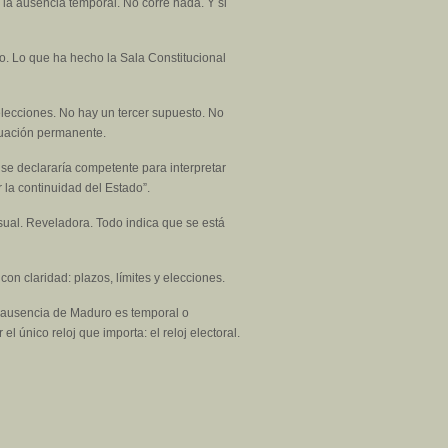
e la ausencia temporal. No corre nada. Y si
to. Lo que ha hecho la Sala Constitucional
elecciones. No hay un tercer supuesto. No
ituación permanente.
 se declararía competente para interpretar
r la continuidad del Estado”.
sual. Reveladora. Todo indica que se está
on claridad: plazos, límites y elecciones.
a ausencia de Maduro es temporal o
l único reloj que importa: el reloj electoral.