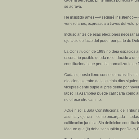
cadena perpetua. En términos políticos y ju
se agrava.
He insistido antes —y seguiré insistiendo— 
venezolanos, expresada a través del voto, p
Incluso antes de esas elecciones necesarias 
ejercicio de facto del poder por parte de De
La Constitución de 1999 no deja espacios a
escenario posible queda reconducido a uno d
constitucional que permita normalizar lo de f
Cada supuesto tiene consecuencias distintas
elecciones dentro de los treinta días siguien
vicepresidente suple al presidente por noven
lapso, la Asamblea puede calificarla como abs
no ofrece otro camino.
¿Qué hizo la Sala Constitucional del Tribun
asumía y ejercía —como encargada— todas la
calificación jurídica. Sin definición constit
Maduro que (ii) debe ser suplida por Delcy R