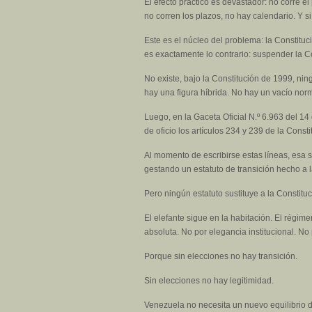
El efecto práctico es devastador: no corre e
no corren los plazos, no hay calendario. Y s
Este es el núcleo del problema: la Constituc
es exactamente lo contrario: suspender la Co
No existe, bajo la Constitución de 1999, ni
hay una figura híbrida. No hay un vacío nor
Luego, en la Gaceta Oficial N.º 6.963 del 1
de oficio los artículos 234 y 239 de la Const
Al momento de escribirse estas líneas, esa 
gestando un estatuto de transición hecho a 
Pero ningún estatuto sustituye a la Constitu
El elefante sigue en la habitación. El régi
absoluta. No por elegancia institucional. No 
Porque sin elecciones no hay transición.
Sin elecciones no hay legitimidad.
Venezuela no necesita un nuevo equilibrio d