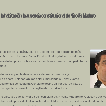
 la habitación: la ausencia constitucional de Nicolás Maduro
tracción de Nicolás Maduro el 3 de enero —justificada de más—
e Venezuela. La atención de Estados Unidos, de las autoridades de
parte de la opinión pública se ha desplazado casi por completo hacia
olero.
er militar y en la demostración de fuerza, precisión y
 3 de enero, Estados Unidos estaría marcando a Delcy y Jorge
a económica venezolana. Conviene decirlo sin rodeos: se trata de
n un gobierno investido de legitimidad constitucional.
ie discute y que conviene decir con claridad: Nicolás Maduro no vuelve. No vuelv
un horizonte penal definitivo en Estados Unidos —con cargos de tal entidad que h