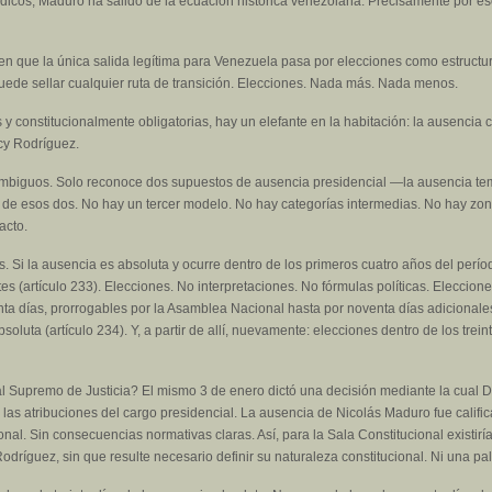
rídicos, Maduro ha salido de la ecuación histórica venezolana. Precisamente por es
en que la única salida legítima para Venezuela pasa por elecciones como estructura
uede sellar cualquier ruta de transición. Elecciones. Nada más. Nada menos.
y constitucionalmente obligatorias, hay un elefante en la habitación: la ausencia 
lcy Rodríguez.
mbiguos. Solo reconoce dos supuestos de ausencia presidencial —la ausencia tem
e esos dos. No hay un tercer modelo. No hay categorías intermedias. No hay zonas
acto.
. Si la ausencia es absoluta y ocurre dentro de los primeros cuatro años del perío
tes (artículo 233). Elecciones. No interpretaciones. No fórmulas políticas. Eleccione
ta días, prorrogables por la Asamblea Nacional hasta por noventa días adicionales.
oluta (artículo 234). Y, a partir de allí, nuevamente: elecciones dentro de los trei
al Supremo de Justicia? El mismo 3 de enero dictó una decisión mediante la cual 
s atribuciones del cargo presidencial. La ausencia de Nicolás Maduro fue califi
ucional. Sin consecuencias normativas claras. Así, para la Sala Constitucional existir
odríguez, sin que resulte necesario definir su naturaleza constitucional. Ni una pa