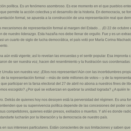
ción política. Es un fenómeno asombroso. Es ese momento en el que pueblos ente
 que permite la acción colectiva y el desarrollo de la historia. En democracia, se fo
sentación formal, se apuesta a la construcción de una representación real que derrot
 mecanismos de representación formal al margen del Estado… ¡El 22 de octubre e
n de nuestro liderazgo. Esta hazaña nos debe llenar de orgullo. Fue y es un extra
asi un cuarto de siglo de lucha democrática, el país votó por María Corina Machado y
ento.
a aún está vigente; así lo revelan las encuestas y el sentir popular. Esa impront
aron de ser nuestra voz, hacen del resentimiento y la frustración sus coordenadas p
rutia son nuestra voz: ¡Ellos nos representan! Aún con las incertidumbres propia
 de la representación formal —más de siete millones de votos— y de la representaci
ue participar en la farsa electoral del 27 de abril no abona a nuestros fines de l
hemos escogido? ¿Por qué se esfuerzan en quebrar la unidad lograda? ¿A quién le
ro. Detrás de quienes hoy nos desoyen está la perversidad del régimen. Es una for
n entienden que su supervivencia política depende de las concesiones del poder cen
sus competidores, quienes están presos, exiliados o muertos. Y ahí es donde radi
estandarte lucharán por la liberación y la democracia de nuestro país.
 en sus intereses particulares. Están conscientes de sus limitaciones y saben q