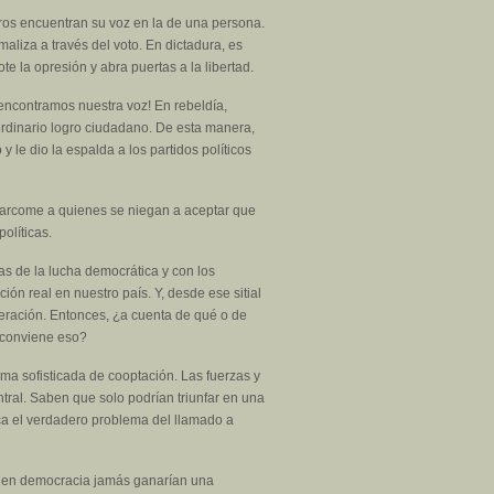
ros encuentran su voz en la de una persona.
rmaliza a través del voto. En dictadura, es
e la opresión y abra puertas a la libertad.
ncontramos nuestra voz! En rebeldía,
ordinario logro ciudadano. De esta manera,
 le dio la espalda a los partidos políticos
a carcome a quienes se niegan a aceptar que
olíticas.
s de la lucha democrática y con los
ón real en nuestro país. Y, desde ese sitial
iberación. Entonces, ¿a cuenta de qué o de
 conviene eso?
ma sofisticada de cooptación. Las fuerzas y
tral. Saben que solo podrían triunfar en una
ca el verdadero problema del llamado a
ue en democracia jamás ganarían una