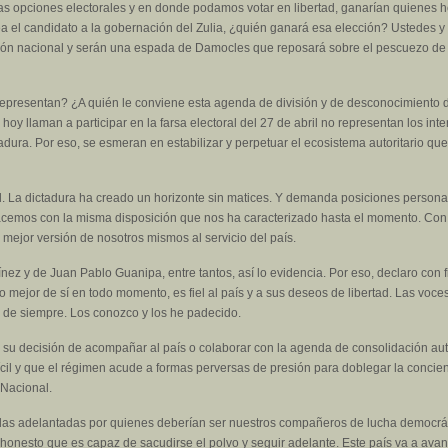
 las opciones electorales y en donde podamos votar en libertad, ganarían quienes
el candidato a la gobernación del Zulia, ¿quién ganará esa elección? Ustedes y 
ción nacional y serán una espada de Damocles que reposará sobre el pescuezo de
representan? ¿A quién le conviene esta agenda de división y de desconocimiento d
oy llaman a participar en la farsa electoral del 27 de abril no representan los in
adura. Por eso, se esmeran en estabilizar y perpetuar el ecosistema autoritario que
. La dictadura ha creado un horizonte sin matices. Y demanda posiciones personal
 hacemos con la misma disposición que nos ha caracterizado hasta el momento. Con
 mejor versión de nosotros mismos al servicio del país.
ínez y de Juan Pablo Guanipa, entre tantos, así lo evidencia. Por eso, declaro con f
o mejor de sí en todo momento, es fiel al país y a sus deseos de libertad. Las voce
 de siempre. Los conozco y los he padecido.
ar su decisión de acompañar al país o colaborar con la agenda de consolidación a
il y que el régimen acude a formas perversas de presión para doblegar la concien
 Nacional.
das adelantadas por quienes deberían ser nuestros compañeros de lucha democrátic
 honesto que es capaz de sacudirse el polvo y seguir adelante. Este país va a ava