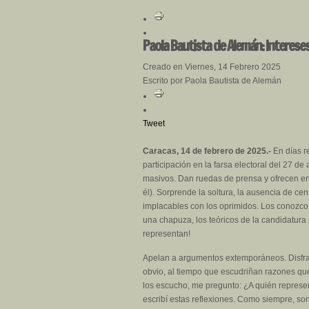
Paola Bautista de Alemán: Interese
Creado en Viernes, 14 Febrero 2025
Escrito por Paola Bautista de Alemán
Tweet
Caracas, 14 de febrero de 2025.-
En días r
participación en la farsa electoral del 27 d
masivos. Dan ruedas de prensa y ofrecen ent
él). Sorprende la soltura, la ausencia de ce
implacables con los oprimidos. Los conozco.
una chapuza, los teóricos de la candidatura 
representan!
Apelan a argumentos extemporáneos. Disfraz
obvio, al tiempo que escudriñan razones qu
los escucho, me pregunto: ¿A quién represe
escribí estas reflexiones. Como siempre, son