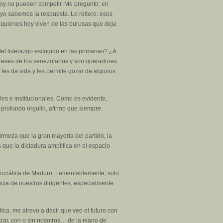
 hoy no pueden competir. Me pregunto: en
yo sabemos la respuesta. Lo reitero: esos
 quienes hoy viven de las burusas que deja
el liderazgo escogido en las primarias? ¿A
tereses de los venezolanos y son operadores
 les da vida y les permite gozar de algunos
es e institucionales. Como es evidente,
 profundo orgullo, afirmo que siempre
irmeza que la gran mayoría del partido, la
s que la dictadura amplifica en el espacio
utocrática de Maduro. Lamentablemente, solo
cia de nuestros dirigentes, especialmente
a, me atrevo a decir que veo el futuro con
nzar, con o sin nosotros… de la mano de