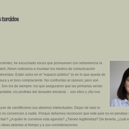
s torcidos
ecientes, he escuchado voces que promueven con vehemencia la
e abril. Abren noticieros e inundan los medios de comunicación
revistas. Están solos en el “espacio público” (o en lo que queda de
nsura y el tono complaciente. No confrontan al opresor, pero son
 Son los de siempre: los que aseguraron que las primarias serían
potable, los profetas del desastre electoral… son ellos y ¡No nos
an de cientificismo sus abismos intelectuales. Dejan de lado lo
e no convencen a nadie. Porque debemos reconocer que este país no es pendejo y
ntan? ¿A quién le conviene esta agenda? ¿Tienen legitimidad? De tenerla, ¿cuál e
 ideas abiertas al tiempo y a sus consideraciones.