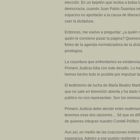
elección. En un tarjetón que reciba a todas
democracia, cuando Juan Pablo Guanipa sea 
espacios no aportarán a la causa de libera
caer la dictadura.
Entonces, me vuelvo a preguntar: ¿a quién 
quién le conviene pasar la página? Quienes h
fieles de la agenda normalizadora de la dict
privilegios.
La coyuntura que enfrentamos es existencial
Primero Justicia lidia con este desafío. Lo
hemos hecho todo lo posible por impulsar la
El testimonio de lucha de María Beatriz Mart
que no sale en televisión abierta y ha dado l
público no nos representan. Son los mismos
Primero Justicia debe decidir entre reafirm
tenemos esas dos opciones… Sé que es difíc
de quienes integran nuestro Comité Político
Aun así, en medio de las coacciones indebi
esperanza. Admiro a ese pueblo resiliente y