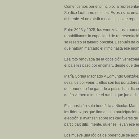
Comencemos por el principio: la representa
Se dice fácil, pero no lo es. Es esa sincronía
diferente. Al no existir mecanismos de repre
Entre 2023 y 2025, los venezolanos creamos
rehabilitamos la capacidad de representació
se reseteó el tablero opositor. Después de c
que habían marcado el ritmo hasta ese mom
Esa foto renovada de la oposición venezolan
el país les pasó por encima y, desde que dej
María Corina Machado y Edmundo González Ur
desafíos por venir… ellos son los portadores
de honor que fue ganado a pulso, han dicho q
quién vienen a torcer el rumbo que juntos 
Esta posición solo beneficia a Nicolás Madu
los liderazgos que llaman a la participació
elección si avanzan sobre los cadáveres de 
participar: difícilmente, quienes llevan ese 
Los mueve una lógica de poder que se agota