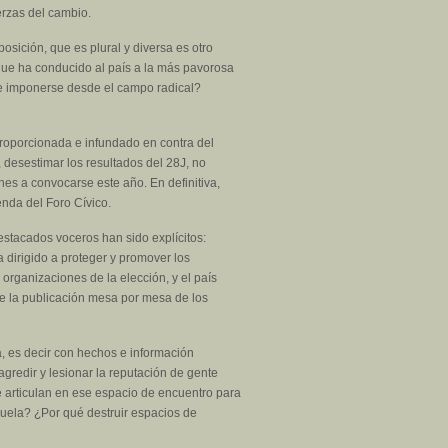
erzas del cambio.
osición, que es plural y diversa es otro
 que ha conducido al país a la más pavorosa
ende imponerse desde el campo radical?
roporcionada e infundado en contra del
 desestimar los resultados del 28J, no
es a convocarse este año. En definitiva,
enda del Foro Cívico.
estacados voceros han sido explícitos:
 dirigido a proteger y promover los
organizaciones de la elección, y el país
ge la publicación mesa por mesa de los
, es decir con hechos e información
agredir y lesionar la reputación de gente
articulan en ese espacio de encuentro para
uela? ¿Por qué destruir espacios de