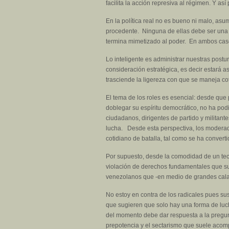
facilita la acción represiva al régimen. Y as
En la política real no es bueno ni malo, as
procedente. Ninguna de ellas debe ser una a
termina mimetizado al poder. En ambos casos,
Lo inteligente es administrar nuestras postu
consideración estratégica, es decir estará as
trasciende la ligereza con que se maneja c
El tema de los roles es esencial: desde que
doblegar su espíritu democrático, no ha podi
ciudadanos, dirigentes de partido y militant
lucha. Desde esta perspectiva, los moderad
cotidiano de batalla, tal como se ha convert
Por supuesto, desde la comodidad de un teclad
violación de derechos fundamentales que suf
venezolanos que -en medio de grandes calam
No estoy en contra de los radicales pues su
que sugieren que solo hay una forma de luch
del momento debe dar respuesta a la pregun
prepotencia y el sectarismo que suele acomp