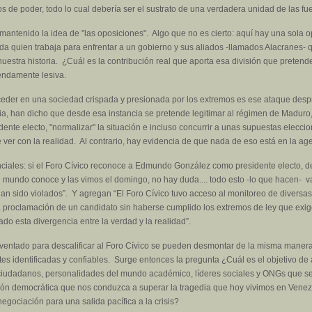
os de poder, todo lo cual debería ser el sustrato de una verdadera unidad de las fu
 mantenido la idea de "las oposiciones". Algo que no es cierto: aquí hay una sola op
ada quien trabaja para enfrentar a un gobierno y sus aliados -llamados Alacranes-
e nuestra historia. ¿Cuál es la contribución real que aporta esa división que pret
endamente lesiva.
eder en una sociedad crispada y presionada por los extremos es ese ataque desp
ia, han dicho que desde esa instancia se pretende legitimar al régimen de Maduro,
e electo, "normalizar" la situación e incluso concurrir a unas supuestas eleccion
ver con la realidad. Al contrario, hay evidencia de que nada de eso está en la ag
nciales: si el Foro Cívico reconoce a Edmundo González como presidente electo, d
 mundo conoce y las vimos el domingo, no hay duda.... todo esto -lo que hacen- va
an sido violados”. Y agregan “El Foro Cívico tuvo acceso al monitoreo de diversas 
La proclamación de un candidato sin haberse cumplido los extremos de ley que exi
do esta divergencia entre la verdad y la realidad”.
nventado para descalificar al Foro Cívico se pueden desmontar de la misma manera
ntes identificadas y confiables. Surge entonces la pregunta ¿Cuál es el objetivo de 
ciudadanos, personalidades del mundo académico, líderes sociales y ONGs que se 
ción democrática que nos conduzca a superar la tragedia que hoy vivimos en Venez
egociación para una salida pacífica a la crisis?