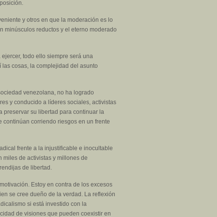
oposición.
veniente y otros en que la moderación es lo
 en minúsculos reductos y el eterno moderado
 ejercer, todo ello siempre será una
í las cosas, la complejidad del asunto
 sociedad venezolana, no ha logrado
s y conducido a líderes sociales, activistas
 preservar su libertad para continuar la
 continúan corriendo riesgos en un frente
ical frente a la injustificable e inocultable
miles de activistas y millones de
ndijas de libertad.
motivación. Estoy en contra de los excesos
ien se cree dueño de la verdad. La reflexión
calismo si está investido con la
cidad de visiones que pueden coexistir en