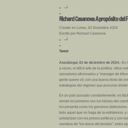
Richard Casanova: A propósito del F
Creado en Lunes, 02 Diciembre 2024
Escrito por Richard Casanova
Tweet
Anzoátegui, 02 de diciembre de 2024.-
En l
a veces, el difícil arte de la política -ofic
opinadores aficionados y "manager de tribun
gente quiere oír, con una buena dosis de inm
estrategias del régimen que procuran dividir
En un país acosado constantemente, es fácil
donde los primeros son los héroes del cuento
los presenta como los genuinos defensores d
todo aquel que no haga de la estridencia -y 
solidarizan con los presos políticos y con las
narrativa de "los duros del teclado", estos