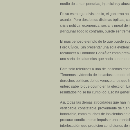
medio de tantas penurias, injusticias y abus
En su estrategia divisionista, el gobierno ha
asunto. Pero desde sus distintas ópticas, c
crisis política, económica, social y moral d
¡Ninguna! Todo lo contrario, puede ser trem
El más penoso ejemplo de lo que puede suc
Foro Cívico. Sin presentar una sola evidenc
reconocer a Edmundo González como president
una sarta de calumnias que nada tienen que 
Para solo referirnos a uno de los temas ese
“Tenemos evidencia de las actas que todo el
derechos políticos de los venezolanos que h
entero sabe lo que ocurrió en la elección. 
resultados no se ha cumplido. Eso ha genera
Así, todas las demás atrocidades que han i
verificable, constatable, proveniente de fue
honorable, como muchos de los cientos de 
procurar condiciones e impulsar una transi
interlocución que propicien condiciones de n