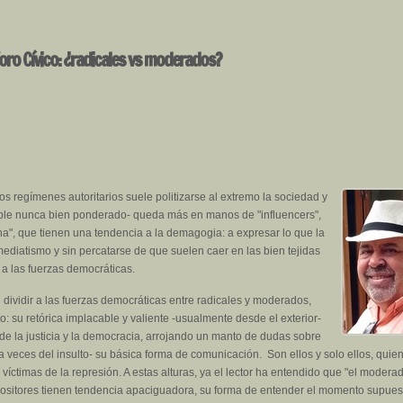
oro Cívico: ¿radicales vs moderados?
os regímenes autoritarios suele politizarse al extremo la sociedad y
io noble nunca bien ponderado- queda más en manos de "influencers",
a", que tienen una tendencia a la demagogia: a expresar lo que la
ediatismo y sin percatarse de que suelen caer en las bien tejidas
 a las fuerzas democráticas.
 dividir a las fuerzas democráticas entre radicales y moderados,
: su retórica implacable y valiente -usualmente desde el exterior-
e la justicia y la democracia, arrojando un manto de dudas sobre
a veces del insulto- su básica forma de comunicación. Son ellos y solo ellos, quie
 víctimas de la represión. A estas alturas, ya el lector ha entendido que "el moderad
 opositores tienen tendencia apaciguadora, su forma de entender el momento supues