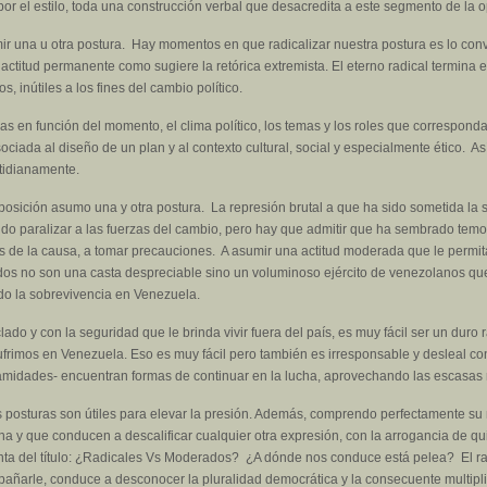
í por el estilo, toda una construcción verbal que desacredita a este segmento de la 
umir una u otra postura. Hay momentos en que radicalizar nuestra postura es lo con
ctitud permanente como sugiere la retórica extremista. El eterno radical termina
 inútiles a los fines del cambio político.
ras en función del momento, el clima político, los temas y los roles que corresponda
ociada al diseño de un plan y al contexto cultural, social y especialmente ético. As
otidianamente.
 posición asumo una y otra postura. La represión brutal a que ha sido sometida la
do paralizar a las fuerzas del cambio, pero hay que admitir que ha sembrado temore
es de la causa, a tomar precauciones. A asumir una actitud moderada que le permita
os no son una casta despreciable sino un voluminoso ejército de venezolanos que
ido la sobrevivencia en Venezuela.
o y con la seguridad que le brinda vivir fuera del país, es muy fácil ser un duro rad
rimos en Venezuela. Eso es muy fácil pero también es irresponsable y desleal con 
idades- encuentran formas de continuar en la lucha, aprovechando las escasas re
s posturas son útiles para elevar la presión. Además, comprendo perfectamente su 
a y que conducen a descalificar cualquier otra expresión, con la arrogancia de qu
ta del título: ¿Radicales Vs Moderados? ¿A dónde nos conduce está pelea? El radi
añarle, conduce a desconocer la pluralidad democrática y la consecuente multipli