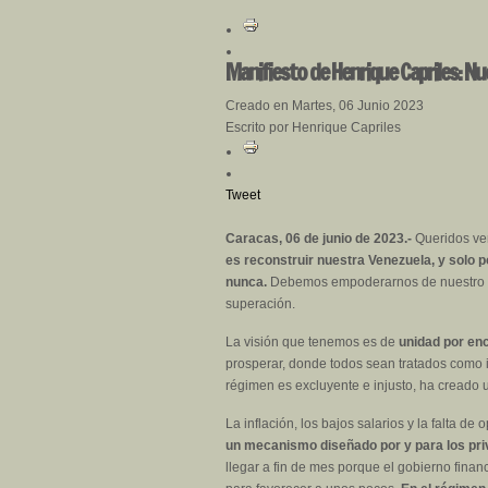
Manifiesto de Henrique Capriles: N
Creado en Martes, 06 Junio 2023
Escrito por Henrique Capriles
Tweet
Caracas, 06 de junio de 2023.-
Queridos ve
es reconstruir nuestra Venezuela, y solo
nunca.
Debemos empoderarnos de nuestro de
superación.
La visión que tenemos es de
unidad por enc
prosperar, donde todos sean tratados como 
régimen es excluyente e injusto, ha creado 
La inflación, los bajos salarios y la falta
un mecanismo diseñado por y para los pri
llegar a fin de mes porque el gobierno finan