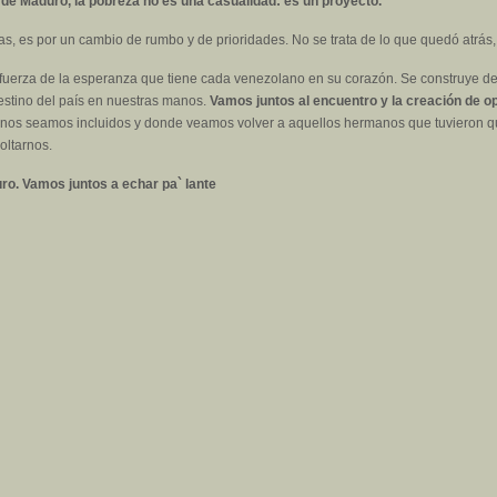
 de Maduro, la pobreza no es una casualidad: es un proyecto.
as, es por un cambio de rumbo y de prioridades. No se trata de lo que quedó atrás
 fuerza de la esperanza que tiene cada venezolano en su corazón. Se construye de
estino del país en nuestras manos.
Vamos juntos al encuentro y la creación de o
anos seamos incluidos y donde veamos volver a aquellos hermanos que tuvieron qu
oltarnos.
ro. Vamos juntos a echar pa` lante