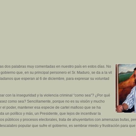
as dos palabras muy comentadas en nuestro país en estos días. No
obierno que, en su principal personero el Sr. Maduro, se da a la vil
udadanos que esperan al 6 de diciembre, para expresar su voluntad
r con la inseguridad y la violencia criminal “como sea”? ¿Por qué
escasez como sea? Sencillamente, porque no es su visión y mucho
or el poder, mantener esa especie de cartel mafioso que se ha
 da un político y más, un Presidente, que lejos de incentivar la
tos públicos y procesos electorales, trata de ahuyentarlos con amenazas bufas, pe
scalabro popular que sufre el gobierno, es sembrar miedo y frustración para que 