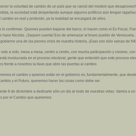
torcer la voluntad de cambio de un país que se cansó del modelo que desaprovec
cidida, la sociedad está despertando aunque algunos políticos aún tengan lagañas
 cambio es real y profundo, ya la realidad se encargará de ellos.
s lo confirman. Quienes pueden bajarse del barco, lo hacen como el Ex Fiscal, Fra
o hace Nicolás. ¡Saquen cuenta! Eso de amenazar al bravo pueblo de Venezuela, 
 gobierno una de las peores crisis de nuestra historia, ¡Esas son sólo vainas de 
voto a voto, mesa a mesa, centro a centro, con mucha participación y civismo, co
tá involucrada en el proceso electoral, gente que entendió que este proceso elector
frente a nosotros la llave que abre las puertas al cambio.
eremos el cambio y quienes están en el gobierno es, fundamentalmente, que desde
Cambio y el Futuro, queremos hacer las cosas como debe ser
ste 6 de diciembre a dedicarle sólo un día al resto de nuestras vidas. Vamos a un 
s por el Cambio que queremos.