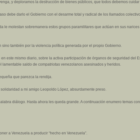
enga, y deploramos la destrucción de bienes públicos, que todos debemos cuidar
paso debe darlo el Gobierno con el desarme total y radical de los llamados colecti
a le molestan sobremanera estos grupos paramilitares que actúan en sus narices 
 sino también por la violencia política generada por el propio Gobierno.
en este mismo diario, sobre la activa participación de órganos de seguridad del E
el lamentable saldo de compatriotas venezolanos asesinados y heridos.
queña que parezca la rendija.
 y solidaridad a mi amigo Leopoldo López, absurdamente preso.
 palabra diálogo. Hasta ahora les queda grande. A continuación enumero temas con
poner a Venezuela a producir “hecho en Venezuela”.