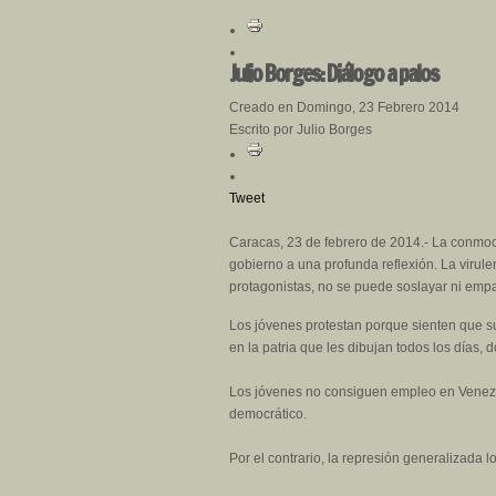
Julio Borges: Diálogo a palos
Creado en Domingo, 23 Febrero 2014
Escrito por Julio Borges
Tweet
Caracas, 23 de febrero de 2014.- La conmoc
gobierno a una profunda reflexión. La virul
protagonistas, no se puede soslayar ni empa
Los jóvenes protestan porque sienten que su
en la patria que les dibujan todos los días,
Los jóvenes no consiguen empleo en Venezuel
democrático.
Por el contrario, la represión generalizada 