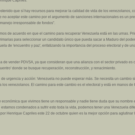
enrique Capriles.
ostenido que sí hay recursos para mejorar la calidad de vida de los venezolanos
e no aceptar este camino por el argumento de sanciones internacionales es un pret
el manejo irresponsable de fondos”.
mos de acuerdo en que el camino para recuperar Venezuela está en las urnas. Prim
primarias para seleccionar un candidato único que pueda sacar a Maduro del poder
ela de 'encuentro y paz', enfatizando la importancia del proceso electoral y de u
ea de vender PDVSA, ya que consideran que una alianza con el sector privado es cru
uentro' donde se busque recuperación, reconstrucción, y renacimiento.
o de urgencia y acción: Venezuela no puede esperar más. Se necesita un cambio sig
a los venezolanos. El camino para este cambio es el electoral y está en manos de t
l y económica que vivimos tiene un responsable y nadie tiene duda que su nombre 
 estamos condenados a sufrir esto toda la vida, podemos tener una Venezuela difer
por Henrique Capriles este 22 de octubre quien es la mejor opción para aglutinar la 