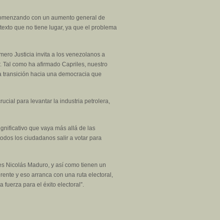
, comenzando con un aumento general de
exto que no tiene lugar, ya que el problema
ero Justicia invita a los venezolanos a
. Tal como ha afirmado Capriles, nuestro
na transición hacia una democracia que
cial para levantar la industria petrolera,
nificativo que vaya más allá de las
odos los ciudadanos salir a votar para
es Nicolás Maduro, y así como tienen un
ente y eso arranca con una ruta electoral,
fuerza para el éxito electoral”.