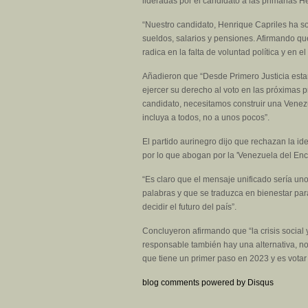
lideradas por el candidato a las primarias H
“Nuestro candidato, Henrique Capriles ha s
sueldos, salarios y pensiones. Afirmando qu
radica en la falta de voluntad política y en 
Añadieron que “Desde Primero Justicia esta
ejercer su derecho al voto en las próximas 
candidato, necesitamos construir una Venezu
incluya a todos, no a unos pocos”.
El partido aurinegro dijo que rechazan la id
por lo que abogan por la 'Venezuela del Enc
“Es claro que el mensaje unificado sería un
palabras y que se traduzca en bienestar par
decidir el futuro del país”.
Concluyeron afirmando que “la crisis socia
responsable también hay una alternativa, no
que tiene un primer paso en 2023 y es votar 
blog comments powered by
Disqus