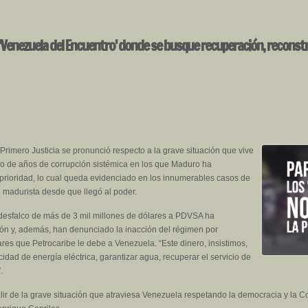
 'Venezuela del Encuentro' donde se busque recuperación, reconst
 Primero Justicia se pronunció respecto a la grave situación que vive
do de años de corrupción sistémica en los que Maduro ha
rioridad, lo cual queda evidenciado en los innumerables casos de
madurista desde que llegó al poder.
 desfalco de más de 3 mil millones de dólares a PDVSA ha
ión y, además, han denunciado la inacción del régimen por
res que Petrocaribe le debe a Venezuela. “Este dinero, insistimos,
acidad de energía eléctrica, garantizar agua, recuperar el servicio de
.
ir de la grave situación que atraviesa Venezuela respetando la democracia y la Con