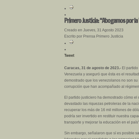
Primero Justicia: “Abogamos por la
Creado en Jueves, 31 Agosto 2023
Escrito por Prensa Primero Justicia
Tweet
Caracas, 31 de agosto de 2023.-
El partido
Venezuela y aseguró que ésta es el resulta
demostrado que los venezolanos no son su p
corrupción que han acompañado al régimen 
El partido justiciero ha demostrado cómo el
devastado las riquezas petroleras de la nac
recuperar los más de 16 mil millones de dóla
podría ser invertido en restituir nuestra cap
transporte y mejorar la educación en el país”
Sin embargo, señalaron que sí es posible sal