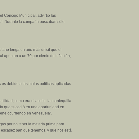
l Concejo Municipal, advirtió las
ral. Durante la campaña buscaban sólo
olano tenga un año más difícil que el
nal apuntan a un 70 por ciento de inflación,
 es debido a las malas políticas aplicadas
ilidad, como era el aceite, la mantequilla,
o lo que sucedió en una oportunidad en
viene ocurriendo en Venezuela”.
as por no tener la materia prima para
an escasez pan que tenemos, y que nos está