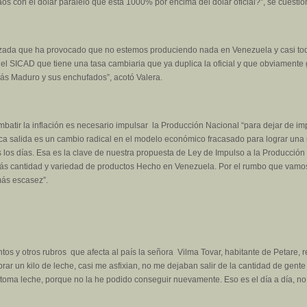
 con el dólar paralelo que esta 1000% por encima del dólar oficial?”, se cuestio
lizada que ha provocado que no estemos produciendo nada en Venezuela y casi to
el SICAD que tiene una tasa cambiaria que ya duplica la oficial y que obviamente
lás Maduro y sus enchufados”, acotó Valera.
tir la inflación es necesario impulsar la Producción Nacional “para dejar de impo
ica salida es un cambio radical en el modelo económico fracasado para lograr una
s los días. Esa es la clave de nuestra propuesta de Ley de Impulso a la Producción
ás cantidad y variedad de productos Hecho en Venezuela. Por el rumbo que vamos
más escasez”.
os y otros rubros que afecta al país la señora Vilma Tovar, habitante de Petare, re
rar un kilo de leche, casi me asfixian, no me dejaban salir de la cantidad de gente
 toma leche, porque no la he podido conseguir nuevamente. Eso es el día a día, no 