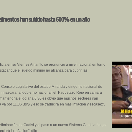
os alimentos han subido hasta 600% en un año
icia en su Viernes Amarillo se pronunció a nivel nacional en torno
destacar que el sueldo mínimo no alcanza para cubrir las
l Consejo Legislativo del estado Miranda y dirigente nacional de
senmascarar al gobierno nacional, el Paquetazo Rojo en cámara
mantendría el dólar a 6,30 es obvio que muchos sectores irán
va por 11,36 Bs/$ y eso se traducirá en más inflación y escasez”.
 eliminación de Cadivi y el paso a un nuevo Sistema Cambiario que
tará la inflación”, dijo.