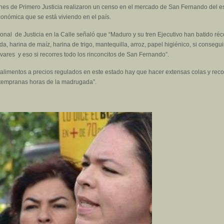
nes de Primero Justicia realizaron un censo en el mercado de San Fernando del es
conómica que se está viviendo en el país.
nal de Justicia en la Calle señaló que “Maduro y su tren Ejecutivo han batido réc
ida, harina de maíz, harina de trigo, mantequilla, arroz, papel higiénico, si conseg
lívares y eso si recorres todo los rinconcitos de San Fernando”.
s alimentos a precios regulados en este estado hay que hacer extensas colas y rec
tempranas horas de la madrugada”.