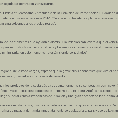
n el país es contra los venezolanos
 Justicia en Maracaibo y presidente de la Comisión de Participación Ciudadana de
n materia económica para este 2014. "Se acabaron las ofertas y la campaña electo
a misma volvemos a los precios reales".
ntrol de los elementos que ayudan a disminuir la inflación conllevará a que el venez
os peores. Todos los expertos del país y los analistas de riesgos a nivel internacio
 minimizarla, en este momento no están siendo controlados”.
regional del estado Vargas, expresó que la grave crisis económica que vive el país
s escasez, más inflación y desabastecimiento.
uir los productos de la cesta básica que anteriormente se conseguían con mayor fac
giénico, y sobre todo los productos de limpieza para el hogar. Aquí está sucediend
n llego superar cifras astronómicas de inflación y una gran escasez de todo; como 
ave escasez de harina, muchas panaderías han tenido que cerrar en el estado Varg
r harina de maíz, la demanda inmediatamente se trasladaría al pan, y eso es la gr