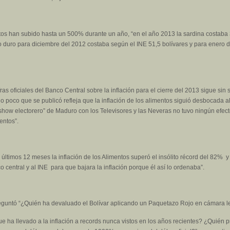
ntos han subido hasta un 500% durante un año, “en el año 2013 la sardina costaba 
o duro para diciembre del 2012 costaba según el INE 51,5 bolívares y para enero 
fras oficiales del Banco Central sobre la inflación para el cierre del 2013 sigue sin
lo poco que se publicó refleja que la inflación de los alimentos siguió desbocada a
how electorero” de Maduro con los Televisores y las Neveras no tuvo ningún efec
entos”.
ltimos 12 meses la inflación de los Alimentos superó el insólito récord del 82% y 
entral y al INE para que bajara la inflación porque él así lo ordenaba”.
reguntó “¿Quién ha devaluado el Bolívar aplicando un Paquetazo Rojo en cámara 
ue ha llevado a la inflación a records nunca vistos en los años recientes? ¿Quién