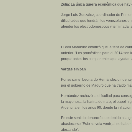
Zulia
:
La única guerra económica que hay e
Jorge Luis González, coordinador de Primero
dificultades que tendrán los venezolanos e
atender los electrodomésticos y terminada l
El edil Marabino enfatizó que la falta de co
anterior. "Los pronósticos para el 2014 son l
porque todos los componentes que ayudan a
Vargas sin pan
Por su parte, Leonardo Hernández dirigente 
por el gobierno de Maduro que ha traído má
Hernández rechazó la dificultad para conseg
la mayonesa, la harina de maíz, el papel hi
Argentina en los años 90, donde la inflació
En este sentido denunció que debido a la gr
abastecerse “Esto se veía venir, al no habe
afectando”.