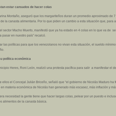
stan estar cansados de hacer colas
 Karina Montaño, aseguró que los margariteños duran un promedio aproximado de 7 
 de la canasta alimentaria. Por lo que piden un cambio a esta situación que, para 
del sector Macho Muerto, manifestó que ya ha estado en 4 colas en lo que va de s
a pasar en nuestro país” recalcó.
ar las políticas para que los venezolanos no vivan esta situación, el sueldo mínim
año.
su política económica
icipio Heres, Roni León, realizó una protesta pacífica para salir a manifestar el 
e ellos el Concejal Julián Briceño, señaló que “el gobierno de Nicolás Maduro ha
ión en materia económica de Nicolás han generado más escasez, más inflación y m
mera necesidad la gente tiene que hacer largas colas, pelear por un puesto e inclu
s alimentos de la canasta básica.