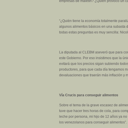
empresas de maletín? ¿Quién provocó un caos
“¿Quién tiene la economía totalmente para
algunos alimentos básicos en una subasta d
todas estas preguntas es muy sencilla: Nico
La diputada al CLEBM aseveró que para comba
este Gobierno. Por eso insistimos que la ún
evitará que los precios sigan subiendo todo
productores, para que cada día tengamos m
devaluaciones que traerán más inflación y 
Vía Crucis para conseguir alimentos
Sobre el tema de la grave escasez de aliment
tuve que hacer tres horas de cola, para comp
leche por persona, mi hijo de 12 años ya no
los venezolanos para conseguir alimentos”.