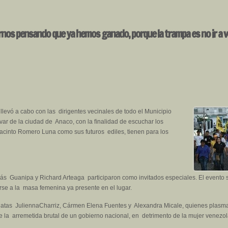
os pensando que ya hemos ganado, porque la trampa es no ir a v
levó a cabo con las dirigentes vecinales de todo el Municipio
ar de la ciudad de Anaco, con la ﬁnalidad de escuchar los
Jacinto Romero Luna como sus futuros ediles, tienen para los
s Guanipa y Richard Arteaga participaron como invitados especiales. El evento se
rse a la masa femenina ya presente en el lugar.
idatas JuliennaCharriz, Cármen Elena Fuentes y Alexandra Micale, quienes plasm
e la arremetida brutal de un gobierno nacional, en detrimento de la mujer venezo