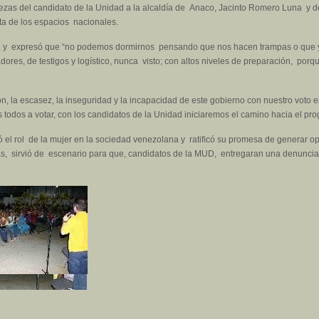
talezas del candidato de la Unidad a la alcaldía de Anaco, Jacinto Romero Luna y d
sta de los espacios nacionales.
ra y expresó que “no podemos dormirnos pensando que nos hacen trampas o que y
res, de testigos y logístico, nunca visto; con altos niveles de preparación, porq
ión, la escasez, la inseguridad y la incapacidad de este gobierno con nuestro voto 
odos a votar, con los candidatos de la Unidad iniciaremos el camino hacia el pro
ó el rol de la mujer en la sociedad venezolana y ratiﬁcó su promesa de generar 
, sirvió de escenario para que, candidatos de la MUD, entregaran una denuncia f