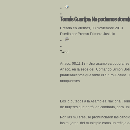
Tomás Guanipa: No podemos dormirn
Creado en Viernes, 08 Noviembre 2013
Escrito por Prensa Primero Justicia
Tweet
Anaco, 08.11.13.- Una asamblea popular se l
Anaco, en la sede del Comando Simón Bolív
planteamientos que tanto el futuro Alcalde 
anaquenses.
Los diputados a la Asamblea Nacional, Tomá
de mujeres que entró en caminata, para uni
Por las mujeres, se pronunciaron las cand
las mujeres del municipio como un reﬂejo d