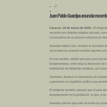
Juan Pablo Guanipa anuncia recorrid
Caracas, 18 de marzo de 2026.-
El dirigent
recorrido por distintos estados del país, co
convocatoria de un proceso electoral en Ve
Guanipa explicó que, aunque el resultado de
circunstancias actuales podrían apuntar a l
En ese sentido, señaló que para que ese pr
fundamentales, entre ellas la liberación de lo
habilitación de dirigentes políticos, así com
Asimismo, destacó la importancia de realizar 
y garantizar un equilibrio político que permi
El dirigente también subrayó que el país at
desesperación en la población, lo que, a su 
Guanipa informó que este recorrido ya comen