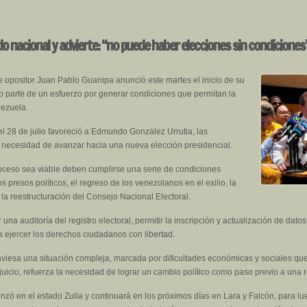
o nacional y advierte: “no puede haber elecciones sin condiciones
e opositor Juan Pablo Guanipa anunció este martes el inicio de su
mo parte de un esfuerzo por generar condiciones que permitan la
nezuela.
l 28 de julio favoreció a Edmundo González Urrutia, las
a necesidad de avanzar hacia una nueva elección presidencial.
oceso sea viable deben cumplirse una serie de condiciones
s presos políticos, el regreso de los venezolanos en el exilio, la
o la reestructuración del Consejo Nacional Electoral.
una auditoría del registro electoral, permitir la inscripción y actualización de dato
ta ejercer los derechos ciudadanos con libertad.
raviesa una situación compleja, marcada por dificultades económicas y sociales qu
juicio, refuerza la necesidad de lograr un cambio político como paso previo a una 
zó en el estado Zulia y continuará en los próximos días en Lara y Falcón, para lue