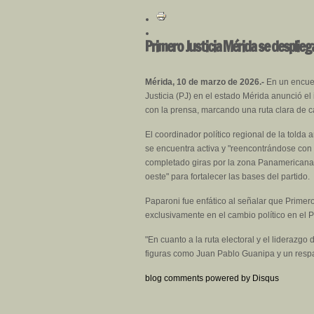
Primero Justicia Mérida se desplieg
Mérida, 10 de marzo de 2026.-
En un encuen
Justicia (PJ) en el estado Mérida anunció el
con la prensa, marcando una ruta clara de ca
El coordinador político regional de la tolda a
se encuentra activa y "reencontrándose con 
completado giras por la zona Panamericana 
oeste" para fortalecer las bases del partido.
Paparoni fue enfático al señalar que Primer
exclusivamente en el cambio político en el P
"En cuanto a la ruta electoral y el liderazgo
figuras como Juan Pablo Guanipa y un resp
blog comments powered by
Disqus