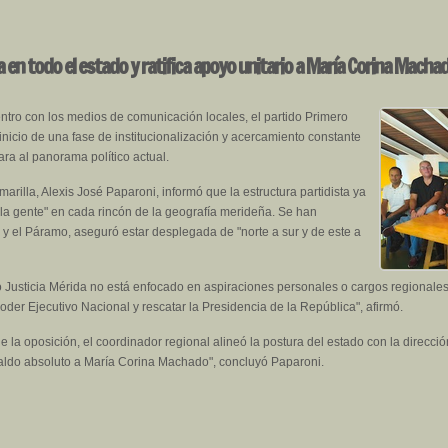
a en todo el estado y ratifica apoyo unitario a María Corina Macha
tro con los medios de comunicación locales, el partido Primero
 inicio de una fase de institucionalización y acercamiento constante
ra al panorama político actual.
marilla, Alexis José Paparoni, informó que la estructura partidista ya
la gente" en cada rincón de la geografía merideña. Se han
y el Páramo, aseguró estar desplegada de "norte a sur y de este a
o Justicia Mérida no está enfocado en aspiraciones personales o cargos regionales
oder Ejecutivo Nacional y rescatar la Presidencia de la República", afirmó.
 de la oposición, el coordinador regional alineó la postura del estado con la direcci
aldo absoluto a María Corina Machado", concluyó Paparoni.