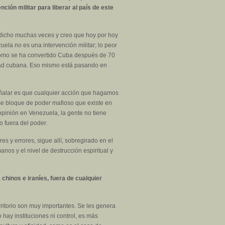
ción militar para liberar al país de este
e dicho muchas veces y creo que hoy por hoy
a no es una intervención militar; lo peor
 como se ha convertido Cuba después de 70
nidad cubana. Eso mismo está pasando en
eñalar es que cualquier acción que hagamos
se bloque de poder mafioso que existe en
opinión en Venezuela, la gente no tiene
o fuera del poder.
s y errores, sigue allí, sobregirado en el
nos y el nivel de destrucción espiritual y
chinos e iraníes, fuera de cualquier
ritorio son muy importantes. Se les genera
hay instituciones ni control, es más