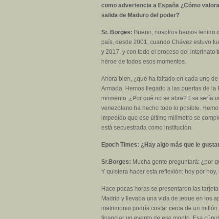
como advertencia a España ¿Cómo valora l
salida de Maduro del poder?
Sr. Borges:
Bueno, nosotros hemos tenido di
país, desde 2001, cuando Chávez estuvo fue
y 2017, y con todo el proceso del interinato
héroe de todos esos momentos.
Ahora bien, ¿qué ha faltado en cada uno de 
Armada. Hemos llegado a las puertas de la Fu
momento. ¿Por qué no se abre? Esa sería un
venezolano ha hecho todo lo posible. Hemo
impedido que ese último milímetro se compl
está secuestrada como institución.
Epoch Times: ¿Hay algo más que le gustarí
Sr.Borges:
Mucha gente preguntará: ¿por qué
Y quisiera hacer esta reflexión: hoy por ho
Hace pocas horas se presentaron las tarjetas 
Madrid y llevaba una vida de jeque en los ap
matrimonio podría costar cerca de un millón
financiar un evento de ese monto. Esa cúpu