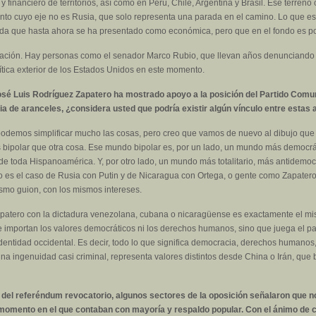
o y financiero de territorios, así como en Perú, Chile, Argentina y Brasil. Ese terre
iento cuyo eje no es Rusia, que solo representa una parada en el camino. Lo que e
nda que hasta ahora se ha presentado como económica, pero que en el fondo es polít
ación. Hay personas como el senador Marco Rubio, que llevan años denunciando e
ítica exterior de los Estados Unidos en este momento.
sé Luis Rodríguez Zapatero ha mostrado apoyo a la posición del Partido Comun
ia de aranceles, ¿considera usted que podría existir algún vínculo entre estas
s podemos simplificar mucho las cosas, pero creo que vamos de nuevo al dibujo que
bipolar que otra cosa. Ese mundo bipolar es, por un lado, un mundo más democrát
de toda Hispanoamérica. Y, por otro lado, un mundo más totalitario, más antidemoc
 es el caso de Rusia con Putin y de Nicaragua con Ortega, o gente como Zapater
smo guion, con los mismos intereses.
 Zapatero con la dictadura venezolana, cubana o nicaragüense es exactamente el 
 le importan los valores democráticos ni los derechos humanos, sino que juega el p
identidad occidental. Es decir, todo lo que significa democracia, derechos humano
a ingenuidad casi criminal, representa valores distintos desde China o Irán, que 
 del referéndum revocatorio, algunos sectores de la oposición señalaron que 
omento en el que contaban con mayoría y respaldo popular. Con el ánimo de co