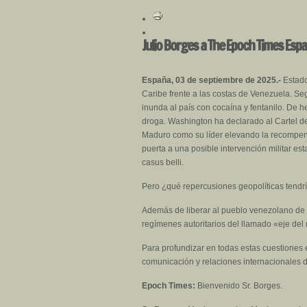
Julio Borges a The Epoch Times Esp
España, 03 de septiembre de 2025.-
Estado
Caribe frente a las costas de Venezuela. Seg
inunda al país con cocaína y fentanilo. De 
droga. Washington ha declarado al Cartel de
Maduro como su líder elevando la recompensa
puerta a una posible intervención militar es
casus belli.
Pero ¿qué repercusiones geopolíticas tendr
Además de liberar al pueblo venezolano de l
regímenes autoritarios del llamado «eje del
Para profundizar en todas estas cuestiones 
comunicación y relaciones internacionales de
Epoch Times:
Bienvenido Sr. Borges.