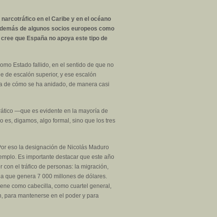
narcotráfico en el Caribe y en el océano
, además de algunos socios europeos como
é cree que España no apoya este tipo de
mo Estado fallido, en el sentido de que no
ie de escalón superior, y ese escalón
ema de cómo se ha anidado, de manera casi
ocrático —que es evidente en la mayoría de
 es, digamos, algo formal, sino que los tres
 Por eso la designación de Nicolás Maduro
ejemplo. Es importante destacar que este año
 con el tráfico de personas: la migración,
ula que genera 7 000 millones de dólares.
tiene como cabecilla, como cuartel general,
n, para mantenerse en el poder y para