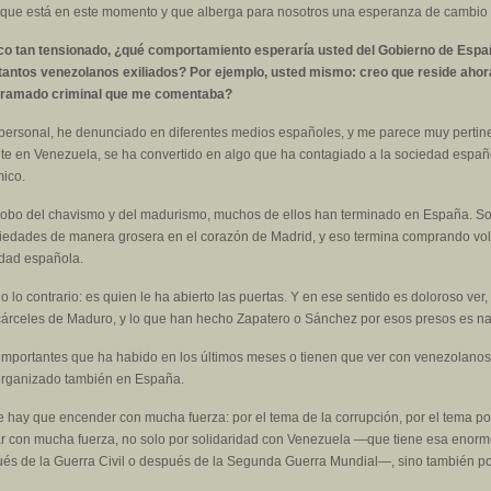
e que está en este momento y que alberga para nosotros una esperanza de cambio
co tan tensionado, ¿qué comportamiento esperaría usted del Gobierno de España
 tantos venezolanos exiliados? Por ejemplo, usted mismo: creo que reside aho
ntramado criminal que me comentaba?
 personal, he denunciado en diferentes medios españoles, y me parece muy pertine
en Venezuela, se ha convertido en algo que ha contagiado a la sociedad español
mico.
 robo del chavismo y del madurismo, muchos de ellos han terminado en España. S
iedades de manera grosera en el corazón de Madrid, y eso termina comprando volu
edad española.
 lo contrario: es quien le ha abierto las puertas. Y en ese sentido es doloroso ve
cárceles de Maduro, y lo que han hecho Zapatero o Sánchez por esos presos es na
mportantes que ha habido en los últimos meses o tienen que ver con venezolanos 
 organizado también en España.
hay que encender con mucha fuerza: por el tema de la corrupción, por el tema polít
ar con mucha fuerza, no solo por solidaridad con Venezuela —que tiene esa enorme
és de la Guerra Civil o después de la Segunda Guerra Mundial—, sino también po