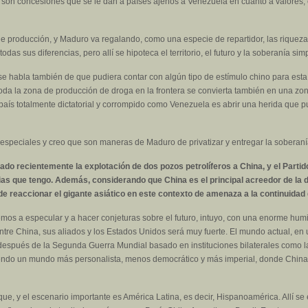
 son concesiones que se le dan a países ajenos a Venezuela en cuanto a valores, c
 de producción, y Maduro va regalando, como una especie de repartidor, las rique
das sus diferencias, pero allí se hipoteca el territorio, el futuro y la soberanía s
 habla también de que pudiera contar con algún tipo de estímulo chino para esta i
a la zona de producción de droga en la frontera se convierta también en una zona
ís totalmente dictatorial y corrompido como Venezuela es abrir una herida que pu
especiales y creo que son maneras de Maduro de privatizar y entregar la soberanía
do recientemente la explotación de dos pozos petrolíferos a China, y el Parti
cias que tengo. Además, considerando que China es el principal acreedor de la 
 reaccionar el gigante asiático en este contexto de amenaza a la continuidad
os a especular y a hacer conjeturas sobre el futuro, intuyo, con una enorme humil
entre China, sus aliados y los Estados Unidos será muy fuerte. El mundo actual, e
o después de la Segunda Guerra Mundial basado en instituciones bilaterales como 
endo un mundo más personalista, menos democrático y más imperial, donde China,
que, y el escenario importante es América Latina, es decir, Hispanoamérica. Allí s