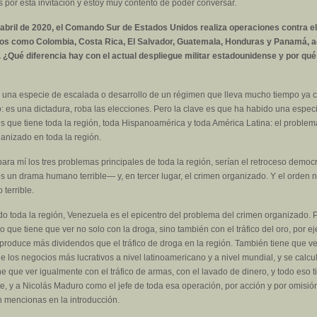
por esta invitación y estoy muy contento de poder conversar.
abril de 2020, el Comando Sur de Estados Unidos realiza operaciones contra el 
tados como Colombia, Costa Rica, El Salvador, Guatemala, Honduras y Panamá
. ¿Qué diferencia hay con el actual despliegue militar estadounidense y por qu
 una especie de escalada o desarrollo de un régimen que lleva mucho tiempo ya co
o: es una dictadura, roba las elecciones. Pero la clave es que ha habido una espec
s que tiene toda la región, toda Hispanoamérica y toda América Latina: el probl
anizado en toda la región.
 para mí los tres problemas principales de toda la región, serían el retroceso dem
 un drama humano terrible— y, en tercer lugar, el crimen organizado. Y el orden no
 terrible.
do toda la región, Venezuela es el epicentro del problema del crimen organizado.
 que tiene que ver no solo con la droga, sino también con el tráfico del oro, por 
o produce más dividendos que el tráfico de droga en la región. También tiene que ver
 los negocios más lucrativos a nivel latinoamericano y a nivel mundial, y se calc
 que ver igualmente con el tráfico de armas, con el lavado de dinero, y todo eso 
 y a Nicolás Maduro como el jefe de toda esa operación, por acción y por omisió
n mencionas en la introducción.