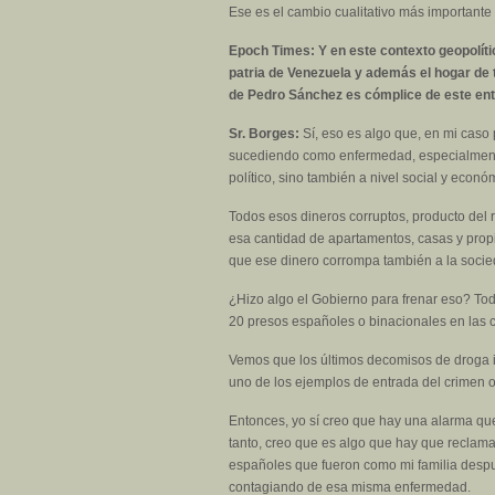
Ese es el cambio cualitativo más important
Epoch Times: Y en este contexto geopolíti
patria de Venezuela y además el hogar de
de Pedro Sánchez es cómplice de este e
Sr. Borges:
Sí, eso es algo que, en mi caso
sucediendo como enfermedad, especialmente 
político, sino también a nivel social y econó
Todos esos dineros corruptos, producto del
esa cantidad de apartamentos, casas y prop
que ese dinero corrompa también a la soci
¿Hizo algo el Gobierno para frenar eso? Todo
20 presos españoles o binacionales en las 
Vemos que los últimos decomisos de droga i
uno de los ejemplos de entrada del crimen
Entonces, yo sí creo que hay una alarma que 
tanto, creo que es algo que hay que reclam
españoles que fueron como mi familia despu
contagiando de esa misma enfermedad.