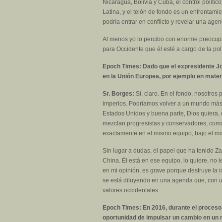
Nicaragua, Bolivia y Cuba, el control polític
Latina, y el telón de fondo es un enfrentam
podría entrar en conflicto y revelar una age
Al menos yo lo percibo con enorme preocup
para Occidente que él esté a cargo de la pol
Epoch Times: Dado que el expresidente Jo
en la Unión Europea, por ejemplo en mater
Sr. Borges:
Sí, claro. En el fondo, nosotro
imperios. Podríamos volver a un mundo más 
Estados Unidos y buena parte, Dios quiera, 
mezclan progresistas y conservadores, como
exactamente en el mismo equipo, bajo el mi
Sin lugar a dudas, el papel que ha tenido
China. Él está en ese equipo, lo quiere, no
en mi opinión, es grave porque destruye la 
se está diluyendo en una agenda que, con un
valores occidentales.
Epoch Times: En 2016, durante el proceso
oportunidad de impulsar un cambio en un m