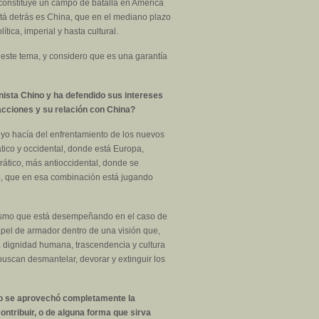
no constituye un campo de batalla en América
stá detrás es China, que en el mediano plazo
ica, imperial y hasta cultural.
ste tema, y considero que es una garantía
ista Chino y ha defendido sus intereses
 acciones y su relación con China?
 yo hacía del enfrentamiento de los nuevos
ico y occidental, donde está Europa,
rático, más antioccidental, donde se
o, que en esa combinación está jugando
mismo que está desempeñando en el caso de
apel de armador dentro de una visión que,
s, dignidad humana, trascendencia y cultura
buscan desmantelar, devorar y extinguir los
no se aprovechó completamente la
ntribuir, o de alguna forma que sirva