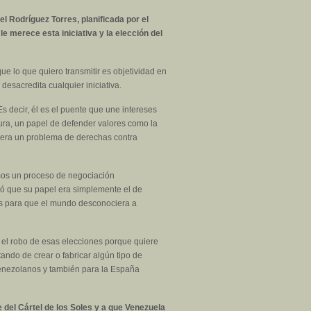
 Rodríguez Torres, planificada por el
 merece esta iniciativa y la elección del
e lo que quiero transmitir es objetividad en
desacredita cualquier iniciativa.
 decir, él es el puente que une intereses
ura, un papel de defender valores como la
fuera un problema de derechas contra
imos un proceso de negociación
stró que su papel era simplemente el de
tas para que el mundo desconociera a
e el robo de esas elecciones porque quiere
ndo de crear o fabricar algún tipo de
venezolanos y también para la España
 del Cártel de los Soles y a que Venezuela