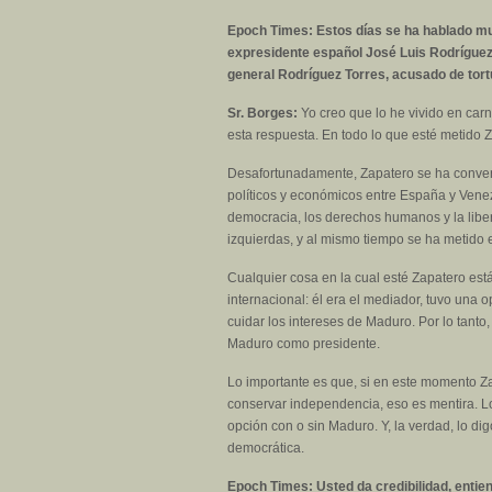
Epoch Times: Estos días se ha hablado muc
expresidente español José Luis Rodríguez Z
general Rodríguez Torres, acusado de tort
Sr. Borges:
Yo creo que lo he vivido en carn
esta respuesta. En todo lo que esté metido Z
Desafortunadamente, Zapatero se ha convert
políticos y económicos entre España y Vene
democracia, los derechos humanos y la liber
izquierdas, y al mismo tiempo se ha metido
Cualquier cosa en la cual esté Zapatero est
internacional: él era el mediador, tuvo una o
cuidar los intereses de Maduro. Por lo tant
Maduro como presidente.
Lo importante es que, si en este momento Za
conservar independencia, eso es mentira. Lo
opción con o sin Maduro. Y, la verdad, lo d
democrática.
Epoch Times: Usted da credibilidad, entien