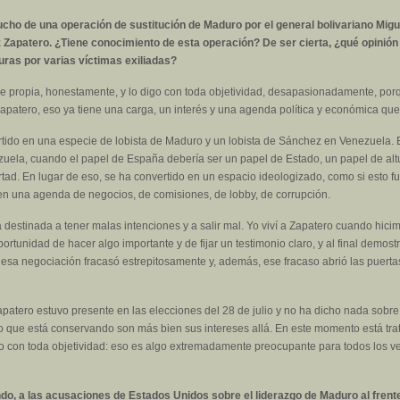
ho de una operación de sustitución de Maduro por el general bolivariano Miguel
apatero. ¿Tiene conocimiento de esta operación? De ser cierta, ¿qué opinión le
uras por varias víctimas exiliadas?
e propia, honestamente, y lo digo con toda objetividad, desapasionadamente, porqu
apatero, eso ya tiene una carga, un interés y una agenda política y económica que 
ido en una especie de lobista de Maduro y un lobista de Sánchez en Venezuela. Es
zuela, cuando el papel de España debería ser un papel de Estado, un papel de alt
tad. En lugar de eso, se ha convertido en un espacio ideologizado, como si esto 
 en una agenda de negocios, de comisiones, de lobby, de corrupción.
á destinada a tener malas intenciones y a salir mal. Yo viví a Zapatero cuando hic
portunidad de hacer algo importante y de fijar un testimonio claro, y al final demo
o, esa negociación fracasó estrepitosamente y, además, ese fracaso abrió las puer
patero estuvo presente en las elecciones del 28 de julio y no ha dicho nada sobr
 que está conservando son más bien sus intereses allá. En este momento está trata
igo con toda objetividad: eso es algo extremadamente preocupante para todos los 
do, a las acusaciones de Estados Unidos sobre el liderazgo de Maduro al frente