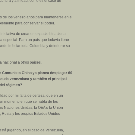
ultura y afinidad, como es el caso de
zas de los venezolanos para mantenerse en el
implemente para conservar el poder.
niciativa de crear un espacio binacional
 especial. Para un país que todavía tiene
ede infectar toda Colombia y deteriorar su
 nacional a otros países.
do Comunista Chino ya planea desplegar 60
deuda venezolana y también el principal
 del régimen?
dad por mi falta de certeza, que en un
n un momento en que se habla de los
las Naciones Unidas, la OEA o la Unión
 Rusia y los propios Estados Unidos
e está jugando, en el caso de Venezuela,