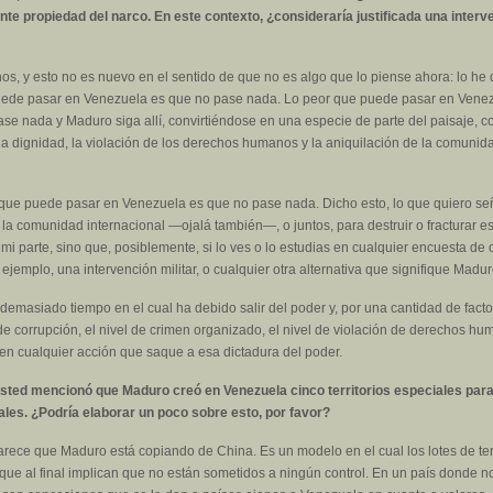
te propiedad del narco. En este contexto, ¿consideraría justificada una interven
os, y esto no es nuevo en el sentido de que no es algo que lo piense ahora: lo h
ede pasar en Venezuela es que no pase nada. Lo peor que puede pasar en Venezuel
e nada y Maduro siga allí, convirtiéndose en una especie de parte del paisaje,
 la dignidad, la violación de los derechos humanos y la aniquilación de la comu
 que puede pasar en Venezuela es que no pase nada. Dicho esto, lo que quiero s
a comunidad internacional —ojalá también—, o juntos, para destruir o fracturar e
i parte, sino que, posiblemente, si lo ves o lo estudias en cualquier encuesta de 
jemplo, una intervención militar, o cualquier otra alternativa que signifique Madur
emasiado tiempo en el cual ha debido salir del poder y, por una cantidad de factore
de corrupción, el nivel de crimen organizado, el nivel de violación de derechos huma
n cualquier acción que saque a esa dictadura del poder.
sted mencionó que Maduro creó en Venezuela cinco territorios especiales para 
uales. ¿Podría elaborar un poco sobre esto, por favor?
rece que Maduro está copiando de China. Es un modelo en el cual los lotes de ter
ue al final implican que no están sometidos a ningún control. En un país donde no 