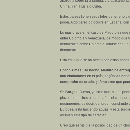
anarquía sobre la anarquía, y prácticamente
China, Irán, Rusia o Cuba.
Estos países tienen esos lotes de terreno y
poder. Algo parecido ocurre en España, con to
Lo más grave en el caso de Maduro es que se
entre Colombia y Venezuela, de modo que tod
democracia como Colombia, aliarse con un pa
democracia.
Esto es lo que se ha hecho con estas zonas 
Epoch Times: De hecho, Maduro ha entrega
000 ciudadanos en el país, según las noti
comprador de crudo, ¿cómo cree que puede
Sr. Borges:
Bueno, yo creo que, si nos ponem
plazo de dos, tres o cuatro años el choque 
neoimperios, es decir, del orden construid
Europea, está haciendo aguas, y está surgi
asumen este tipo de carácter.
Creo que es visible la posibilidad de un cho