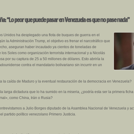
aña: “Lo peor que puede pasar en Venezuela es que no pase nada”
s Unidos ha desplegado una flota de buques de guerra en el
ún la Administración Trump, el objetivo es frenar el narcotráfico que
hecho, aseguran haber incautado ya cientos de toneladas de
 los Soles como organización terrorista internacional y a Nicolás
 por su captura de 25 a 50 millones de dólares. Esto abriría la
tadounidense contra el mandatario bolivariano sin incurrir en un
ía la caída de Maduro y la eventual restauración de la democracia en Venezuela?
a larga dictadura que lo ha sumido en la miseria, ¿podría esta ser la primera fich
 mal», como China, Irán o Rusia?
entrevistamos a Julio Borges diputado de la Asamblea Nacional de Venezuela y act
l partido político venezolano Primero Justicia.