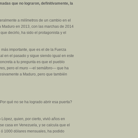
adas que no lograron, definitivamente, la
teralmente a milímetros de un cambio en el
e a Maduro en 2013, con las marchas de 2014
ue decirlo, ha sido el protagonista y el
o más importante, que es el de la Fuerza
al en el pasado y sigue siendo igual en este
oncreta a tu pregunta es que el pueblo
ores, pero el muro —el semáforo— que ha
presivamente a Maduro, pero que también
¿Por qué no se ha logrado abrir esa puerta?
 López, quien, por cierto, vivió años en
 se casa en Venezuela, y se calcula que el
00 ó 1000 dólares mensuales, ha podido