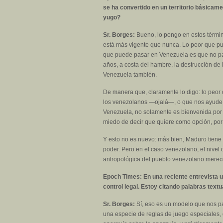
se ha convertido en un territorio básicamen
yugo?
Sr. Borges:
Bueno, lo pongo en estos términ
está más vigente que nunca. Lo peor que pu
que puede pasar en Venezuela es que no pas
años, a costa del hambre, la destrucción de
Venezuela también.
De manera que, claramente lo digo: lo peor
los venezolanos —ojalá—, o que nos ayude l
Venezuela, no solamente es bienvenida por m
miedo de decir que quiere como opción, por e
Y esto no es nuevo: más bien, Maduro tiene d
poder. Pero en el caso venezolano, el nivel 
antropológica del pueblo venezolano merece
Epoch Times: En una reciente entrevista u
control legal. Estoy citando palabras text
Sr. Borges:
Sí, eso es un modelo que nos pa
una especie de reglas de juego especiales, q