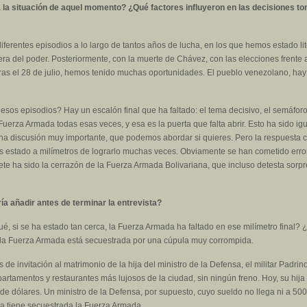
a situación de aquel momento? ¿Qué factores influyeron en las decisiones tom
ferentes episodios a lo largo de tantos años de lucha, en los que hemos estado li
ra del poder. Posteriormente, con la muerte de Chávez, con las elecciones frent
 tras el 28 de julio, hemos tenido muchas oportunidades. El pueblo venezolano, hay q
esos episodios? Hay un escalón final que ha faltado: el tema decisivo, el semáfor
erza Armada todas esas veces, y esa es la puerta que falta abrir. Esto ha sido igu
a discusión muy importante, que podemos abordar si quieres. Pero la respuesta c
s estado a milímetros de lograrlo muchas veces. Obviamente se han cometido err
ete ha sido la cerrazón de la Fuerza Armada Bolivariana, que incluso detesta sor
a añadir antes de terminar la entrevista?
, si se ha estado tan cerca, la Fuerza Armada ha faltado en ese milímetro final? 
y, la Fuerza Armada está secuestrada por una cúpula muy corrompida.
de invitación al matrimonio de la hija del ministro de la Defensa, el militar Padrino
artamentos y restaurantes más lujosos de la ciudad, sin ningún freno. Hoy, su hija
 de dólares. Un ministro de la Defensa, por supuesto, cuyo sueldo no llega ni a 5
la tiene secuestrada la Fuerza Armada.