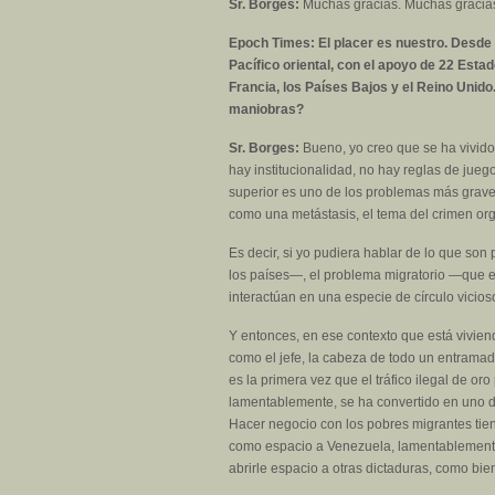
Sr. Borges:
Muchas gracias. Muchas gracias 
Epoch Times: El placer es nuestro. Desde 
Pacífico oriental, con el apoyo de 22 Es
Francia, los Países Bajos y el Reino Unido
maniobras?
Sr. Borges:
Bueno, yo creo que se ha vivido
hay institucionalidad, no hay reglas de jueg
superior es uno de los problemas más grave
como una metástasis, el tema del crimen org
Es decir, si yo pudiera hablar de lo que son
los países—, el problema migratorio —que es
interactúan en una especie de círculo vicioso
Y entonces, en ese contexto que está vivien
como el jefe, la cabeza de todo un entramado
es la primera vez que el tráfico ilegal de or
lamentablemente, se ha convertido en uno de
Hacer negocio con los pobres migrantes tiene
como espacio a Venezuela, lamentablemente,
abrirle espacio a otras dictaduras, como bie