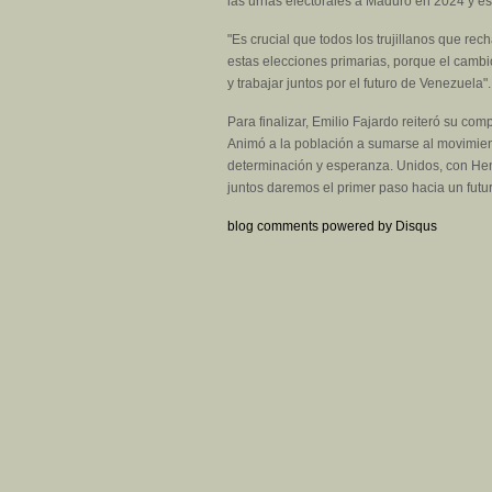
las urnas electorales a Maduro en 2024 y es
"Es crucial que todos los trujillanos que re
estas elecciones primarias, porque el cambi
y trabajar juntos por el futuro de Venezuela".
Para finalizar, Emilio Fajardo reiteró su com
Animó a la población a sumarse al movimien
determinación y esperanza. Unidos, con Hen
juntos daremos el primer paso hacia un futu
blog comments powered by
Disqus