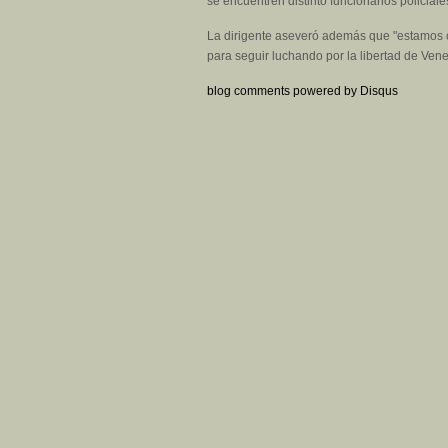
se encuentren distinto funcionarios policial
La dirigente aseveró además que "estamos c
para seguir luchando por la libertad de Vene
blog comments powered by
Disqus