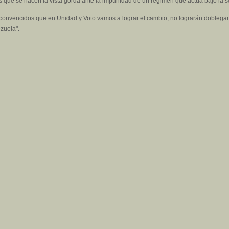
es que se hacen la vista gorda ante la impunidad de un régimen que actúa bajo la so
onvencidos que en Unidad y Voto vamos a lograr el cambio, no lograrán doblegar
zuela".