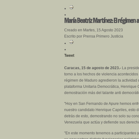
María Beatriz Martínez: El régimen 
Creado en Martes, 15 Agosto 2023
Escrito por Prensa Primero Justicia
Tweet
Caracas, 15 de agosto de 2023.-
La preside
torno a los hechos de violencia acontecido
régimen de Maduro agredieron la actividad 
plataforma Unitaria Democrática, Henrique C
demostración más del talante anti democráti
"Hoy en San Fernando de Apure hemos enfren
nuestro candidato Henrique Capriles, esto 
detrás de esto, demostrando no solo su cond
Venezuela que actúa y defiende sus derecho
"En este momento tenemos a participantes y