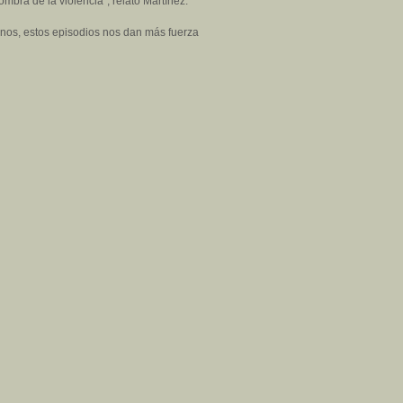
mbra de la violencia", relató Martínez.
nos, estos episodios nos dan más fuerza