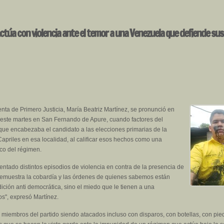
actúa con violencia ante el temor a una Venezuela que defiende su
nta de Primero Justicia, María Beatriz Martínez, se pronunció en
s este martes en San Fernando de Apure, cuando factores del
que encabezaba el candidato a las elecciones primarias de la
apriles en esa localidad, al calificar esos hechos como una
co del régimen.
tado distintos episodios de violencia en contra de la presencia de
demuestra la cobardía y las órdenes de quienes sabemos están
ición anti democrática, sino el miedo que le tienen a una
s", expresó Martínez.
 miembros del partido siendo atacados incluso con disparos, con botellas, con pi