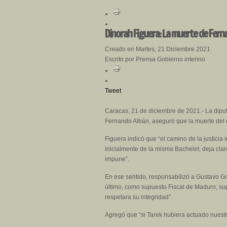
Dinorah Figuera: La muerte de Fer
Creado en Martes, 21 Diciembre 2021
Escrito por Prensa Gobierno interino
Tweet
Caracas, 21 de diciembre de 2021.- La dipu
Fernando Albán, aseguró que la muerte del d
Figuera indicó que “el camino de la justici
inicialmente de la misma Bachelet, deja cla
impune”.
En ese sentido, responsabilizó a Gustavo G
último, como supuesto Fiscal de Maduro, sup
respetara su integridad”.
Agregó que “si Tarek hubiera actuado nuestr