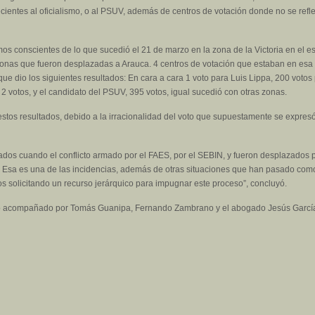
ientes al oficialismo, o al PSUV, además de centros de votación donde no se reflej
s conscientes de lo que sucedió el 21 de marzo en la zona de la Victoria en el e
onas que fueron desplazadas a Arauca. 4 centros de votación que estaban en esa 
que dio los siguientes resultados: En cara a cara 1 voto para Luis Lippa, 200 voto
2 votos, y el candidato del PSUV, 395 votos, igual sucedió con otras zonas.
estos resultados, debido a la irracionalidad del voto que supuestamente se expresó
tados cuando el conflicto armado por el FAES, por el SEBIN, y fueron desplazados p
? Esa es una de las incidencias, además de otras situaciones que han pasado como a
 solicitando un recurso jerárquico para impugnar este proceso”, concluyó.
vo acompañado por Tomás Guanipa, Fernando Zambrano y el abogado Jesús García, 