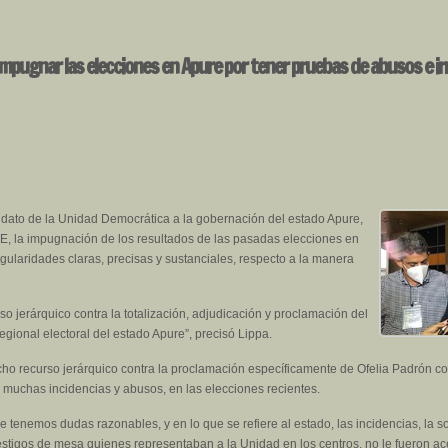
 impugnar las elecciones en Apure por tener pruebas de abusos e i
idato de la Unidad Democrática a la gobernación del estado Apure,
CNE, la impugnación de los resultados de las pasadas elecciones en
egularidades claras, precisas y sustanciales, respecto a la manera
o jerárquico contra la totalización, adjudicación y proclamación del
gional electoral del estado Apure”, precisó Lippa.
icho recurso jerárquico contra la proclamación específicamente de Ofelia Padrón 
o muchas incidencias y abusos, en las elecciones recientes.
 tenemos dudas razonables, y en lo que se refiere al estado, las incidencias, la s
estigos de mesa quienes representaban a la Unidad en los centros, no le fueron ac