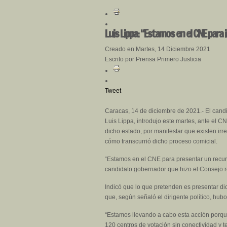
Luis Lippa: “Estamos en el CNE para
Creado en Martes, 14 Diciembre 2021
Escrito por Prensa Primero Justicia
Tweet
Caracas, 14 de diciembre de 2021.- El cand
Luis Lippa, introdujo este martes, ante el 
dicho estado, por manifestar que existen irr
cómo transcurrió dicho proceso comicial.
“Estamos en el CNE para presentar un recurs
candidato gobernador que hizo el Consejo re
Indicó que lo que pretenden es presentar d
que, según señaló el dirigente político, hub
“Estamos llevando a cabo esta acción porque
120 centros de votación sin conectividad y t