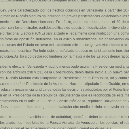
a procedimientos o a procesos de cualquier tenor, o sancionadas, a consecuencia 
ta Ley, viene caracterizado por los hechos ocurridos en Venezuela a partir del 1
 régimen de Nicolás Maduro ha incurrido en graves y sistemáticas violaciones a lo
eramericana de Derechos Humanos. En efecto, debemos recordar que el 20 de 
ción, con los principales partidos políticos de oposición ilegalizados, incluyendo e
o Nacional Electoral (CNE) parcializado e ilegalmente constituido; con una conv
olíticos de oposición detenidos, en el exilio o inhabilitados; sin observación el
os recursos del Estado en favor del candidato oficial; con graves violaciones a l
 proceso democrático. Por todo esto, el señalado proceso es jurídicamente inexis
nstitución. Así ha sido declarado también por la mayoría de los Estados democrátic
residente electo en Venezuela y mucho menos pudo asumir la Presidencia mediant
 los artículos 230 y 231 de la Constitución, debió darse inicio a un nuevo perío
cto, Nicolás Maduro está usurpando la Presidencia de la República, tal y como
y como reiteró el Presidente de la Asamblea Nacional, diputado Juan Guaidó, en s
produce la inexistencia jurídica de todas las decisiones adoptadas por el Poder Ejec
ón en la Presidencia de la República, circunstancia que es reconocida de esta 
stablecido en el artículo 333 de la Constitución de la República Bolivariana de 
 fuerza o porque fuere derogada por cualquier otro medio distinto al previsto en ell
ido o ciudadana investida o no de autoridad, tendrá el deber de colaborar con el
es citado, los miembros de la Fuerza Armada de Venezuela, los policías, el rest
colaborar con el restablecimiento del orden constitucional en Venezuela.