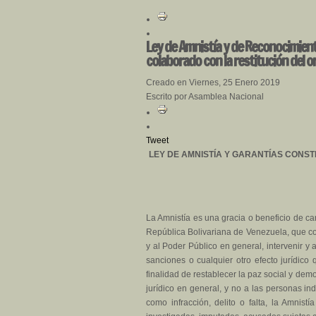
Ley de Amnistía y de Reconocimiento
colaborado con la restitución del o
Creado en Viernes, 25 Enero 2019
Escrito por Asamblea Nacional
Tweet
LEY DE AMNISTÍA Y GARANTÍAS CONST
La Amnistía es una gracia o beneficio de car
República Bolivariana de Venezuela, que cons
y al Poder Público en general, intervenir y
sanciones o cualquier otro efecto jurídic
finalidad de restablecer la paz social y de
jurídico en general, y no a las personas i
como infracción, delito o falta, la Amni