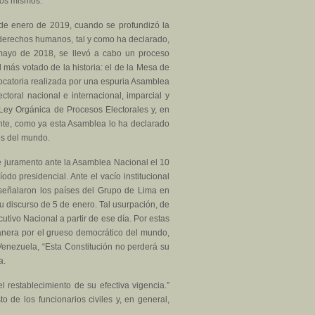
los mismos.
0 de enero de 2019, cuando se profundizó la
s derechos humanos, tal y como ha declarado,
mayo de 2018, se llevó a cabo un proceso
l más votado de la historia: el de la Mesa de
ocatoria realizada por una espuria Asamblea
ectoral nacional e internacional, imparcial y
a Ley Orgánica de Procesos Electorales y, en
tente, como ya esta Asamblea lo ha declarado
os del mundo.
e juramento ante la Asamblea Nacional el 10
do presidencial. Ante el vacío institucional
 señalaron los países del Grupo de Lima en
u discurso de 5 de enero. Tal usurpación, de
utivo Nacional a partir de ese día. Por estas
manera por el grueso democrático del mundo,
Venezuela, “Esta Constitución no perderá su
a.
 restablecimiento de su efectiva vigencia.”
o de los funcionarios civiles y, en general,