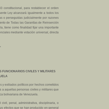
3 constitucional, para restablecer el orden
esente Ley alcanzará igualmente a todos los
as o perseguidas judicialmente por razones
miento de Todas las Garantías de Reinserción
a, tiene como finalidad fijar una importante
enciales mediante votación universal, directa
,
FUNCIONARIOS CIVILES Y MILITARES
ZUELA
s y exiliados políticos por hechos cometidos
s a aquellas personas civiles y militares que
ica bolivariana de Venezuela.
ivil, penal, administrativa, disciplinaria, o
s sus efectos que se han producido en general