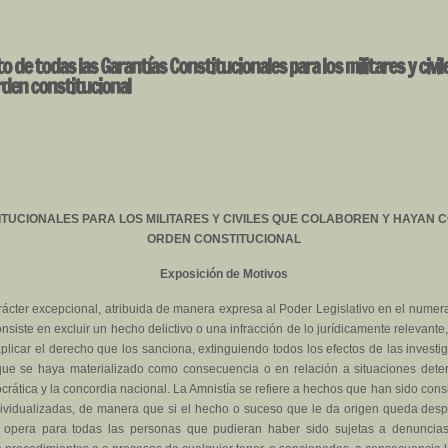
 de todas las Garantías Constitucionales para los militares y civi
rden constitucional
ITUCIONALES PARA LOS MILITARES Y CIVILES QUE COLABOREN Y HAYAN
ORDEN CONSTITUCIONAL
Exposición de Motivos
ácter excepcional, atribuida de manera expresa al Poder Legislativo en el numeral
iste en excluir un hecho delictivo o una infracción de lo jurídicamente relevante,
 aplicar el derecho que los sanciona, extinguiendo todos los efectos de las invest
o que se haya materializado como consecuencia o en relación a situaciones dete
mocrática y la concordia nacional. La Amnistía se refiere a hechos que han sido co
ndividualizadas, de manera que si el hecho o suceso que le da origen queda despe
stía opera para todas las personas que pudieran haber sido sujetas a denuncia