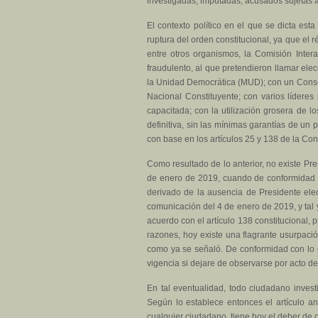
investigadas, imputadas, acusados sujetas 
El contexto político en el que se dicta es
ruptura del orden constitucional, ya que el
entre otros organismos, la Comisión Int
fraudulento, al que pretendieron llamar elec
la Unidad Democrática (MUD); con un Consej
Nacional Constituyente; con varios líderes p
capacitada; con la utilización grosera de l
definitiva, sin las mínimas garantías de un
con base en los artículos 25 y 138 de la Co
Como resultado de lo anterior, no existe P
de enero de 2019, cuando de conformidad con
derivado de la ausencia de Presidente ele
comunicación del 4 de enero de 2019, y tal 
acuerdo con el artículo 138 constitucional, 
razones, hoy existe una flagrante usurpaci
como ya se señaló. De conformidad con lo e
vigencia si dejare de observarse por acto de
En tal eventualidad, todo ciudadano invest
Según lo establece entonces el artículo ant
cualquier ciudadano, tiene hoy el deber de 