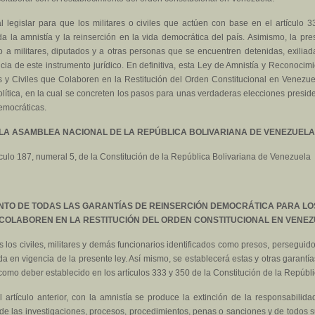
legislar para que los militares o civiles que actúen con base en el artículo 33
a la amnistía y la reinserción en la vida democrática del país. Asimismo, la pr
 a militares, diputados y a otras personas que se encuentren detenidas, exiliad
cia de este instrumento jurídico. En definitiva, esta Ley de Amnistía y Reconoci
 y Civiles que Colaboren en la Restitución del Orden Constitucional en Venezuel
política, en la cual se concreten los pasos para unas verdaderas elecciones presid
democráticas.
LA ASAMBLEA NACIONAL DE LA REPÚBLICA BOLIVARIANA DE VENEZUELA
ículo 187, numeral 5, de la Constitución de la República Bolivariana de Venezuela
ENTO DE TODAS LAS GARANTÍAS DE REINSERCIÓN DEMOCRÁTICA PARA LOS 
COLABOREN EN LA RESTITUCIÓN DEL ORDEN CONSTITUCIONAL EN VENE
 los civiles, militares y demás funcionarios identificados como presos, perseguido
 en vigencia de la presente ley. Así mismo, se establecerá estas y otras garantía
 como deber establecido en los artículos 333 y 350 de la Constitución de la Repúbl
artículo anterior, con la amnistía se produce la extinción de la responsabilidad c
iva de las investigaciones, procesos, procedimientos, penas o sanciones y de todo