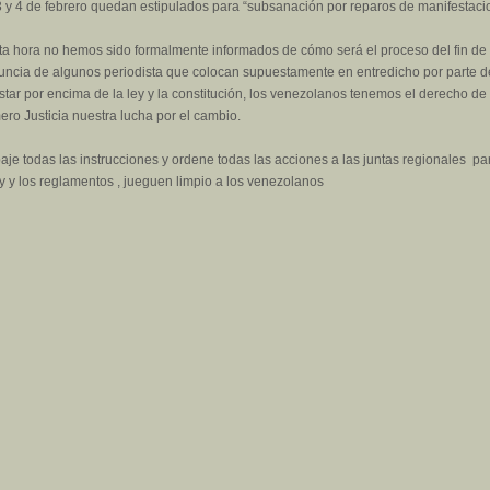
3 y 4 de febrero quedan estipulados para “subsanación por reparos de manifestaci
ta hora no hemos sido formalmente informados de cómo será el proceso del fin de 
ncia de algunos periodista que colocan supuestamente en entredicho por parte de
tar por encima de la ley y la constitución, los venezolanos tenemos el derecho de 
o Justicia nuestra lucha por el cambio.
 todas las instrucciones y ordene todas las acciones a las juntas regionales par
ey y los reglamentos , jueguen limpio a los venezolanos