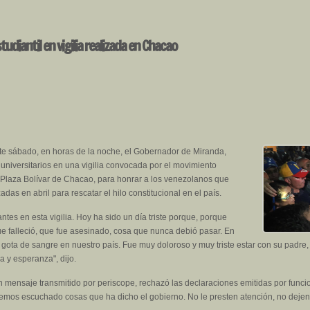
diantil en vigilia realizada en Chacao
ste sábado, en horas de la noche, el Gobernador de Miranda,
niversitarios en una vigilia convocada por el movimiento
la Plaza Bolívar de Chacao, para honrar a los venezolanos que
adas en abril para rescatar el hilo constitucional en el país.
es en esta vigilia. Hoy ha sido un día triste porque, porque
ue falleció, que fue asesinado, cosa que nunca debió pasar. En
gota de sangre en nuestro país. Fue muy doloroso y muy triste estar con su padre
a y esperanza", dijo.
n mensaje transmitido por periscope, rechazó las declaraciones emitidas por funcio
Hemos escuchado cosas que ha dicho el gobierno. No le presten atención, no dejen