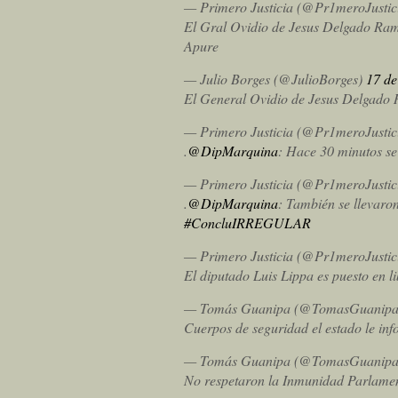
— Primero Justicia (@Pr1meroJustic
El Gral Ovidio de Jesus Delgado Ramí
Apure
— Julio Borges (@JulioBorges)
17 de
El General Ovidio de Jesus Delgado R
— Primero Justicia (@Pr1meroJustic
.
@DipMarquina
: Hace 30 minutos s
— Primero Justicia (@Pr1meroJustic
.
@DipMarquina
: También se llevaro
#ConcluIRREGULAR
— Primero Justicia (@Pr1meroJustic
El diputado Luis Lippa es puesto en l
— Tomás Guanipa (@TomasGuanip
Cuerpos de seguridad el estado le in
— Tomás Guanipa (@TomasGuanip
No respetaron la Inmunidad Parlamenta