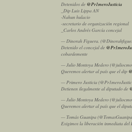
Detenidos de
@Pr1meroJusticia
_Dip Luis Lippa AN
-Nahun hulacio
-secretario de organización regional
_Carlos Andrés García concejal
— Dinorah Figuera. (@Dinorahfigue
Detenido el concejal de
@Pr1meroJus
cobardemente
— Julio Montoya Medero (@juliocm
Queremos alertar al país que el dip
@
— Primero Justicia (@Pr1meroJustic
Detienen ilegalmente al diputado de
@
— Julio Montoya Medero (@juliocm
Queremos alertar al país que el dipu
— Tomás Guanipa (@TomasGuanip
Exigimos la liberación inmediata del