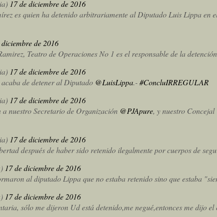
ia)
17 de diciembre de 2016
rez es quien ha detenido arbitrariamente al Diputado Luis Lippa en 
 diciembre de 2016
amirez, Teatro de Operaciones No 1 es el responsable de la detención 
ia)
17 de diciembre de 2016
e acaba de detener al Diputado
@LuisLippa
.-
#ConcluIRREGULAR
ia)
17 de diciembre de 2016
n a nuestro Secretario de Organización
@PJApure
, y nuestro Concejal
ia)
17 de diciembre de 2016
ibertad después de haber sido retenido ilegalmente por cuerpos de segu
a)
17 de diciembre de 2016
formaron al diputado Lippa que no estaba retenido sino que estaba "si
a)
17 de diciembre de 2016
ria, sólo me dijeron Ud está detenido,me negué,entonces me dijo el ca