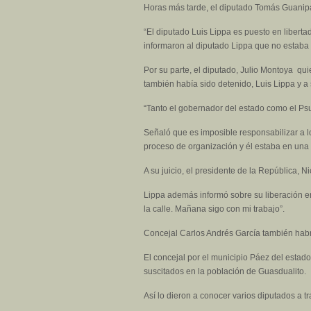
Horas más tarde, el diputado Tomás Guanipa (
“El diputado Luis Lippa es puesto en liber
informaron al diputado Lippa que no estaba 
Por su parte, el diputado, Julio Montoya q
también había sido detenido, Luis Lippa y a
“Tanto el gobernador del estado como el Psu
Señaló que es imposible responsabilizar a l
proceso de organización y él estaba en una g
A su juicio, el presidente de la República, 
Lippa además informó sobre su liberación e
la calle. Mañana sigo con mi trabajo”.
Concejal Carlos Andrés García también habr
El concejal por el municipio Páez del estad
suscitados en la población de Guasdualito.
Así lo dieron a conocer varios diputados a t