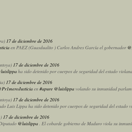
ra)
17 de diciembre de 2016
ticia
en PAEZ (Guasdualito ) Carlos Andres García el gobernador
@
ontoya)
17 de diciembre de 2016
luislippa
ha sido detenido por cuerpos de seguridad del estado viola
ia)
17 de diciembre de 2016
Pr1meroJusticia
en
#apure
@luislippa
volando su inmunidad parlam
ontoya)
17 de diciembre de 2016
tado Luis Lippa ha sido detenido por cuerpos de seguridad del estado
a)
17 de diciembre de 2016
 Diputado
@luislippa
. El cobarde gobierno de Maduro viola su inmuni