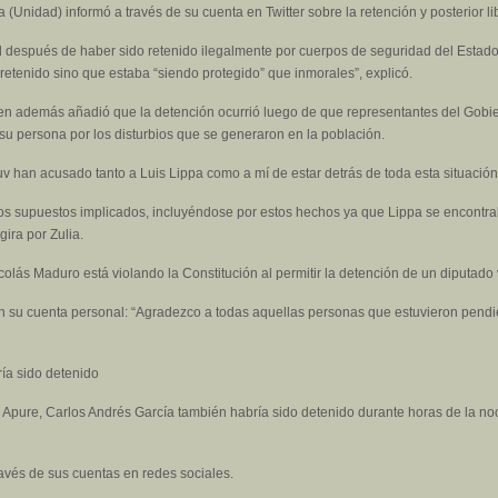
Unidad) informó a través de su cuenta en Twitter sobre la retención y posterior li
tad después de haber sido retenido ilegalmente por cuerpos de seguridad del Esta
retenido sino que estaba “siendo protegido” que inmorales”, explicó.
uien además añadió que la detención ocurrió luego de que representantes del Gobi
 su persona por los disturbios que se generaron en la población.
v han acusado tanto a Luis Lippa como a mí de estar detrás de toda esta situación
os supuestos implicados, incluyéndose por estos hechos ya que Lippa se encontrab
ira por Zulia.
Nicolás Maduro está violando la Constitución al permitir la detención de un diputad
n su cuenta personal: “Agradezco a todas aquellas personas que estuvieron pendi
ía sido detenido
o Apure, Carlos Andrés García también habría sido detenido durante horas de la no
ravés de sus cuentas en redes sociales.