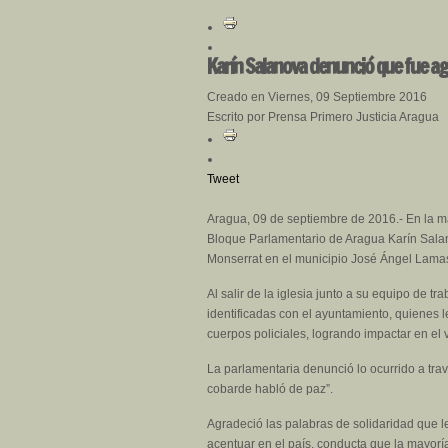
Karín Salanova denunció que fue agre
Creado en Viernes, 09 Septiembre 2016
Escrito por Prensa Primero Justicia Aragua
Tweet
Aragua, 09 de septiembre de 2016.- En la ma
Bloque Parlamentario de Aragua Karín Salano
Monserrat en el municipio José Ángel Lamas
Al salir de la iglesia junto a su equipo de 
identificadas con el ayuntamiento, quienes l
cuerpos policiales, logrando impactar en el 
La parlamentaria denunció lo ocurrido a tra
cobarde habló de paz”.
Agradeció las palabras de solidaridad que le
acentuar en el país, conducta que la mayorí