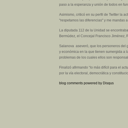
paso a la esperanza y unión de todos en fun
Asimismo, criticó en su perfil de Twitter la 
"respetamos las diferencias" y me manda
La diputada 112 de la Unidad se encontraba
Bermúdez, el Concejal Francisco Jiménez, Ric
Salanova aseveró, que los personeros del gob
y económica en la que tienen sumergida a la
problemas de los cuales ellos son responsa
Finalizó afirmando “lo más difícil para el a
por la vía electoral, democrática y constituci
blog comments powered by
Disqus