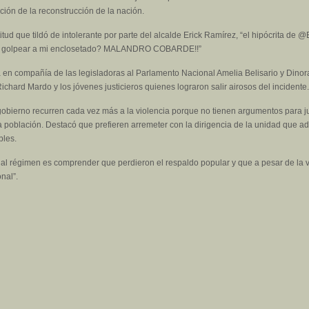
ción de la reconstrucción de la nación.
actitud que tildó de intolerante por parte del alcalde Erick Ramírez, “el hipócrita d
s a golpear a mi enclosetado? MALANDRO COBARDE!!”
 en compañía de las legisladoras al Parlamento Nacional Amelia Belisario y Dinor
hard Mardo y los jóvenes justicieros quienes lograron salir airosos del incidente.
ierno recurren cada vez más a la violencia porque no tienen argumentos para justifi
 población. Destacó que prefieren arremeter con la dirigencia de la unidad que ad
bles.
ctual régimen es comprender que perdieron el respaldo popular y que a pesar de la v
onal”.