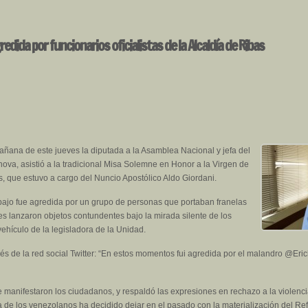
dida por funcionarios oficialistas de la Alcaldía de Ribas
ñana de este jueves la diputada a la Asamblea Nacional y jefa del
va, asistió a la tradicional Misa Solemne en Honor a la Virgen de
, que estuvo a cargo del Nuncio Apostólico Aldo Giordani.
trabajo fue agredida por un grupo de personas que portaban franelas
es lanzaron objetos contundentes bajo la mirada silente de los
vehículo de la legisladora de la Unidad.
vés de la red social Twitter: “En estos momentos fui agredida por el malandro @Eri
 manifestaron los ciudadanos, y respaldó las expresiones en rechazo a la violencia
a de los venezolanos ha decidido dejar en el pasado con la materialización del Re