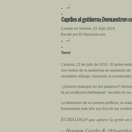
Capriles al gobierno: Demuestren c
Creado en Viernes, 22 Julio 2016
Escrito por El-Nacional.com
Tweet
Caracas, 22 de julio de 2016.- El gobernado
con motivo de la audiencia de apelación de
verdadero diálogo, liberando al coordinador
“¿Quieren dialogar los del gobierno? Demu
#LaConstituciónSeRespeta”, escribió en su c
La liberación de los presos políticos, la re
humanitaria este año son tres de las condic
El DIÁLOGO que quiere la gente en
— Henrique Capriles R. (@hcapriles