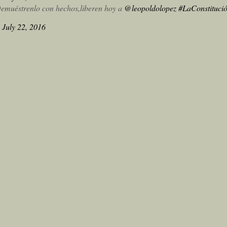
Demuéstrenlo con hechos,liberen hoy a
@leopoldolopez
#LaConstituci
)
July 22, 2016