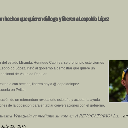
on hechos que quieren diálogo y liberen a Leopoldo López
r del estado Miranda, Henrique Capriles, se pronunció este viernes
 Leopoldo López. Instó al gobierno a demostrar que quiere un
 nacional de Voluntad Popular.
éstrenlo con hechos, liberen hoy a @leopoldolopez
uenta en Twitter.
alización de un referéndum revocatorio este año y aceptar la ayuda
iones de la oposición para entablar conversaciones con el gobierno.
 nuestra Venezuela es mediante su voto en el REVOCATORIO! La…
ht
)
July 22, 2016