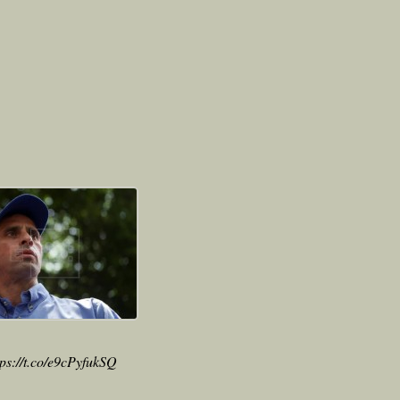
tps://t.co/e9cPyfukSQ