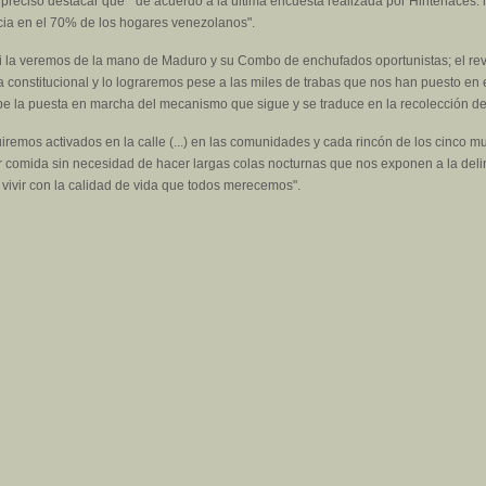
preciso destacar que " de acuerdo a la última encuesta realizada por Hinterlaces: 
cia en el 70% de los hogares venezolanos".
i la veremos de la mano de Maduro y su Combo de enchufados oportunistas; el revo
 constitucional y lo lograremos pese a las miles de trabas que nos han puesto en e
be la puesta en marcha del mecanismo que sigue y se traduce en la recolección del
iremos activados en la calle (...) en las comunidades y cada rincón de los cinco muni
comida sin necesidad de hacer largas colas nocturnas que nos exponen a la delinc
 vivir con la calidad de vida que todos merecemos".