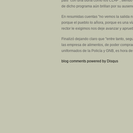
país "con una burla como los CLAP", siendo 
de dicho programa aún brillan por su ausen
En resumidas cuentas "no vemos la salida n
porque el pueblo lo añora, porque es una vía
rector le exigimos nos deje avanzar y aprue
Finalizó dejando claro que "entre tanto, segu
las empresa de alimentos, de poder comprar 
uniformados de la Policía y GNB, es hora de
blog comments powered by
Disqus