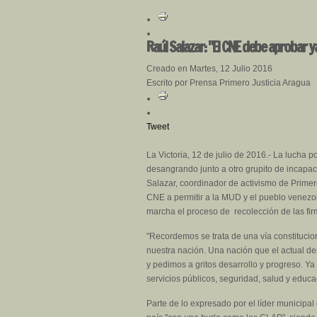
Raúl Salazar: "El CNE debe aprobar 
Creado en Martes, 12 Julio 2016
Escrito por Prensa Primero Justicia Aragua
Tweet
La Victoria, 12 de julio de 2016.- La lucha p
desangrando junto a otro grupito de incapaces
Salazar, coordinador de activismo de Primero
CNE a permitir a la MUD y el pueblo venezol
marcha el proceso de recolección de las fir
"Recordemos se trata de una vía constitucio
nuestra nación. Una nación que el actual de
y pedimos a gritos desarrollo y progreso. Y
servicios públicos, seguridad, salud y educac
Parte de lo expresado por el líder municipal