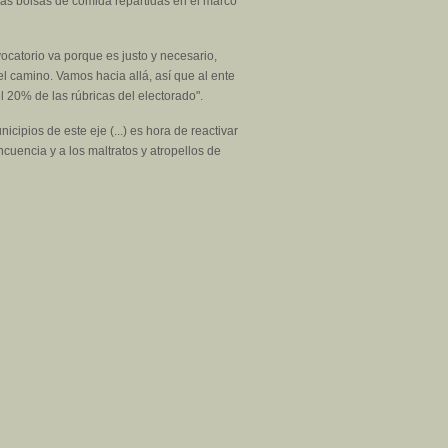
las bolsas de comida repartidas en el marco
catorio va porque es justo y necesario,
l camino. Vamos hacia allá, así que al ente
 20% de las rúbricas del electorado".
cipios de este eje (...) es hora de reactivar
uencia y a los maltratos y atropellos de