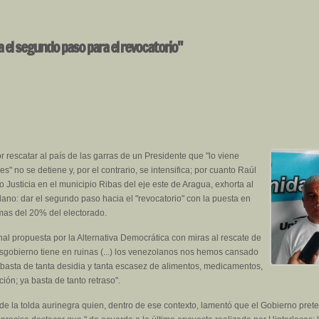
ya el segundo paso para el revocatorio"
or rescatar al país de las garras de un Presidente que "lo viene
" no se detiene y, por el contrario, se intensifica; por cuanto Raúl
 Justicia en el municipio Ribas del eje este de Aragua, exhorta al
ano: dar el segundo paso hacia el "revocatorio" con la puesta en
mas del 20% del electorado.
nal propuesta por la Alternativa Democrática con miras al rescate de
sgobierno tiene en ruinas (...) los venezolanos nos hemos cansado
a basta de tanta desidia y tanta escasez de alimentos, medicamentos,
ión; ya basta de tanto retraso".
 de la tolda aurinegra quien, dentro de ese contexto, lamentó que el Gobierno pret