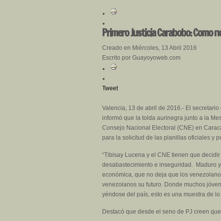
Primero Justicia Carabobo: Como no
Creado en Miércoles, 13 Abril 2016
Escrito por Guayoyoweb.com
Tweet
Valencia, 13 de abril de 2016.- El secretari
informó que la tolda aurinegra junto a la M
Consejo Nacional Electoral (CNE) en Caraca
para la solicitud de las planillas oficiales y
“Tibisay Lucena y el CNE tienen que decidir 
desabastecimiento e inseguridad. Maduro 
económica, que no deja que los venezolanos
venezolanos su futuro. Donde muchos jóven
yéndose del país, esto es una muestra de lo
Destacó que desde el seno de PJ creen que l