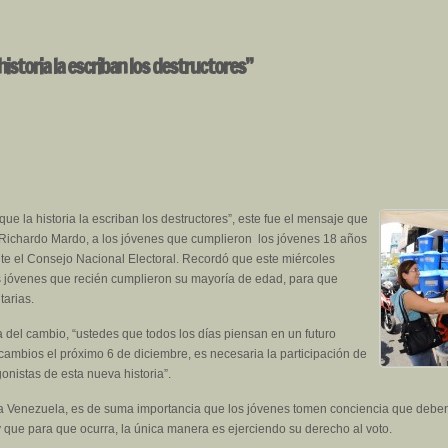
istoria la escriban los destructores”
ue la historia la escriban los destructores”, este fue el mensaje que
 Richardo Mardo, a los jóvenes que cumplieron los jóvenes 18 años
te el Consejo Nacional Electoral. Recordó que este miércoles
los jóvenes que recién cumplieron su mayoría de edad, para que
tarias.
 del cambio, “ustedes que todos los días piensan en un futuro
cambios el próximo 6 de diciembre, es necesaria la participación de
onistas de esta nueva historia”.
va Venezuela, es de suma importancia que los jóvenes tomen conciencia que deben
ue para que ocurra, la única manera es ejerciendo su derecho al voto.