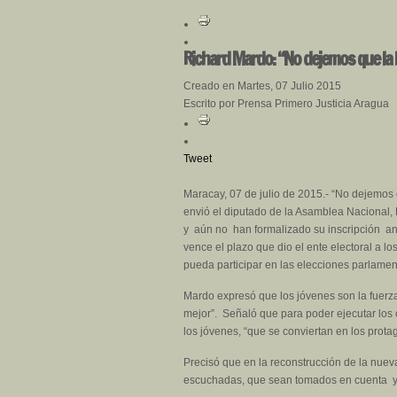
Richard Mardo: “No dejemos que la h
Creado en Martes, 07 Julio 2015
Escrito por Prensa Primero Justicia Aragua
Tweet
Maracay, 07 de julio de 2015.- “No dejemos q
envió el diputado de la Asamblea Nacional,
y aún no han formalizado su inscripción an
vence el plazo que dio el ente electoral a 
pueda participar en las elecciones parlamen
Mardo expresó que los jóvenes son la fuerza
mejor”. Señaló que para poder ejecutar los 
los jóvenes, “que se conviertan en los protag
Precisó que en la reconstrucción de la nue
escuchadas, que sean tomados en cuenta y q