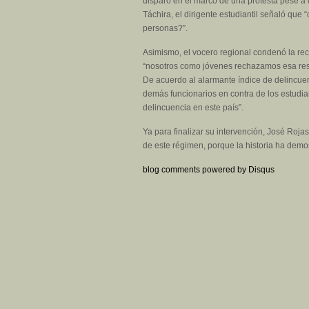
disparo en el marco de una protesta pese a q
Táchira, el dirigente estudiantil señaló que
personas?”.
Asimismo, el vocero regional condenó la rec
“nosotros como jóvenes rechazamos esa resol
De acuerdo al alarmante índice de delincuenc
demás funcionarios en contra de los estudian
delincuencia en este país”.
Ya para finalizar su intervención, José Rojas
de este régimen, porque la historia ha demo
blog comments powered by
Disqus