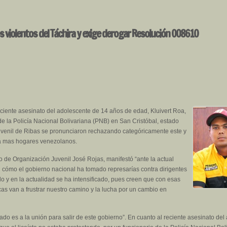
 violentos del Táchira y exige derogar Resolución 008610
reciente asesinato del adolescente de 14 años de edad, Kluivert Roa,
de la Policía Nacional Bolivariana (PNB) en San Cristóbal, estado
uvenil de Ribas se pronunciaron rechazando categóricamente este y
a a mas hogares venezolanos.
o de Organización Juvenil José Rojas, manifestó “ante la actual
 cómo el gobierno nacional ha tomado represarías contra dirigentes
o y en la actualidad se ha intensificado, pues creen que con esas
cas van a frustrar nuestro camino y la lucha por un cambio en
do es a la unión para salir de este gobierno”. En cuanto al reciente asesinato del