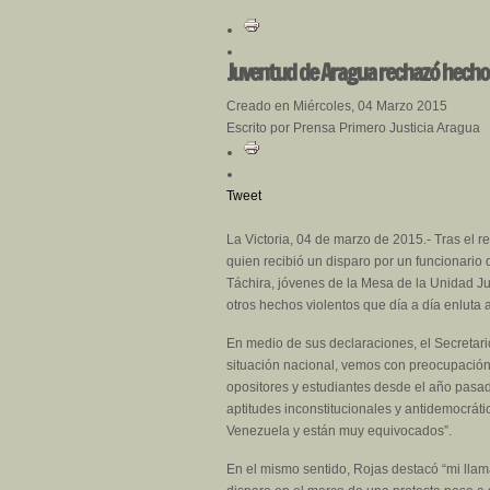
Juventud de Aragua rechazó hechos
Creado en Miércoles, 04 Marzo 2015
Escrito por Prensa Primero Justicia Aragua
Tweet
La Victoria, 04 de marzo de 2015.- Tras el 
quien recibió un disparo por un funcionario 
Táchira, jóvenes de la Mesa de la Unidad J
otros hechos violentos que día a día enlut
En medio de sus declaraciones, el Secretari
situación nacional, vemos con preocupación
opositores y estudiantes desde el año pasad
aptitudes inconstitucionales y antidemocráti
Venezuela y están muy equivocados”.
En el mismo sentido, Rojas destacó “mi llama