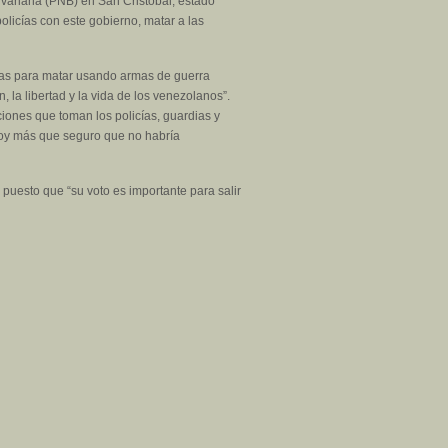
livariana (PNB) en San Cristóbal, estado
olicías con este gobierno, matar a las
icías para matar usando armas de guerra
la libertad y la vida de los venezolanos”.
ciones que toman los policías, guardias y
stoy más que seguro que no habría
, puesto que “su voto es importante para salir