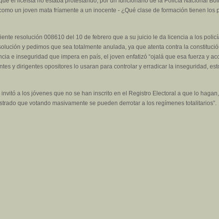
ue el liceísta no estaba protestando, por un funcionario de la Policía Nacional Bo
 “como un joven mata fríamente a un inocente - ¿Qué clase de formación tienen los p
iente resolución 008610 del 10 de febrero que a su juicio le da licencia a los pol
ución y pedimos que sea totalmente anulada, ya que atenta contra la constitución, 
ia e inseguridad que impera en país, el joven enfatizó “ojalá que esa fuerza y ac
tes y dirigentes opositores lo usaran para controlar y erradicar la inseguridad, e
 invitó a los jóvenes que no se han inscrito en el Registro Electoral a que lo hagan
strado que votando masivamente se pueden derrotar a los regímenes totalitarios”.