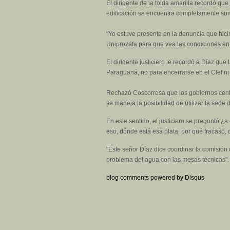
El dirigente de la tolda amarilla recordó qu
edificación se encuentra completamente sum
"Yo estuve presente en la denuncia que hic
Uniprozafa para que vea las condiciones en 
El dirigente justiciero le recordó a Díaz q
Paraguaná, no para encerrarse en el Clef ni 
Rechazó Coscorrosa que los gobiernos centra
se maneja la posibilidad de utilizar la sed
En este sentido, el justiciero se preguntó ¿
eso, dónde está esa plata, por qué fracaso,
"Este señor Díaz dice coordinar la comisión
problema del agua con las mesas técnicas".
blog comments powered by
Disqus