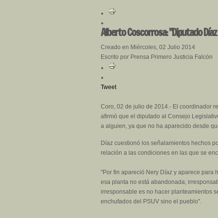
Alberto Coscorrosa: "Diputado Díaz 
Creado en Miércoles, 02 Julio 2014
Escrito por Prensa Primero Justicia Falcón
Tweet
Coro, 02 de julio de 2014.- El coordinador r
afirmó que el diputado al Consejo Legislativ
a alguien, ya que no ha aparecido desde qu
Díaz cuestionó los señalamientos hechos por
relación a las condiciones en las que se en
"Por fin apareció Nery Díaz y aparece para 
esa planta no está abandonada; irresponsab
irresponsable es no hacer planteamientos s
enchufados del PSUV sino el pueblo".