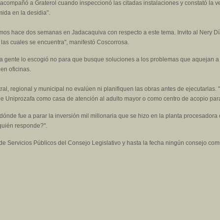
e acompañó a Graterol cuando inspeccionó las citadas instalaciones y constató la v
ida en la desidia".
imos hace dos semanas en Jadacaquiva con respecto a este tema. Invito al Nery Dí
las cuales se encuentra", manifestó Coscorrosa.
ue la gente lo escogió no para que busque soluciones a los problemas que aquejan a
en oficinas.
l, regional y municipal no evalúen ni planifiquen las obras antes de ejecutarlas.
e de Uniprozafa como casa de atención al adulto mayor o como centro de acopio par
a dónde fue a parar la inversión mil millonaria que se hizo en la planta procesad
 quién responde?".
 de Servicios Públicos del Consejo Legislativo y hasta la fecha ningún consejo com