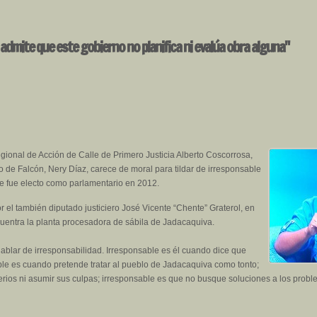
admite que este gobierno no planifica ni evalúa obra alguna"
egional de Acción de Calle de Primero Justicia Alberto Coscorrosa,
o de Falcón, Nery Díaz, carece de moral para tildar de irresponsable
e fue electo como parlamentario en 2012.
 el también diputado justiciero José Vicente “Chente” Graterol, en
cuentra la planta procesadora de sábila de Jadacaquiva.
hablar de irresponsabilidad. Irresponsable es él cuando dice que
le es cuando pretende tratar al pueblo de Jadacaquiva como tonto;
erios ni asumir sus culpas; irresponsable es que no busque soluciones a los pro