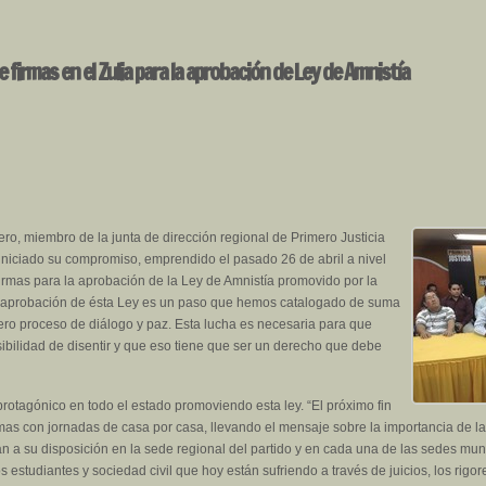
e firmas en el Zulia para la aprobación de Ley de Amnistía
ro, miembro de la junta de dirección regional de Primero Justicia
a iniciado su compromiso, emprendido el pasado 26 de abril a nivel
firmas para la aprobación de la Ley de Amnistía promovido por la
 aprobación de ésta Ley es un paso que hemos catalogado de suma
ero proceso de diálogo y paz. Esta lucha es necesaria para que
ibilidad de disentir y que eso tiene que ser un derecho que debe
otagónico en todo el estado promoviendo esta ley. “El próximo fin
mas con jornadas de casa por casa, llevando el mensaje sobre la importancia de la 
án a su disposición en la sede regional del partido y en cada una de las sedes mun
estudiantes y sociedad civil que hoy están sufriendo a través de juicios, los rigor