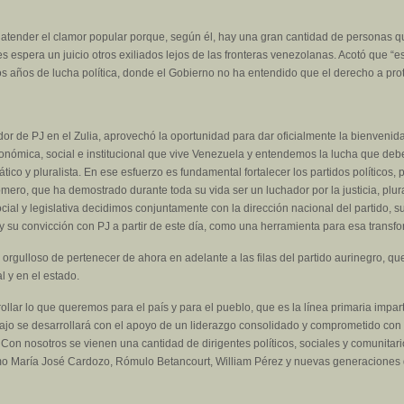
a atender el clamor popular porque, según él, hay una gran cantidad de personas qu
es espera un juicio otros exiliados lejos de las fronteras venezolanas. Acotó que “
os años de lucha política, donde el Gobierno no ha entendido que el derecho a prot
r de PJ en el Zulia, aprovechó la oportunidad para dar oficialmente la bienvenida
 económica, social e institucional que vive Venezuela y entendemos la lucha que de
 y pluralista. En ese esfuerzo es fundamental fortalecer los partidos políticos, p
 Romero, que ha demostrado durante toda su vida ser un luchador por la justicia, plu
, social y legislativa decidimos conjuntamente con la dirección nacional del partido
ia y su convicción con PJ a partir de este día, como una herramienta para esa trans
orgulloso de pertenecer de ahora en adelante a las filas del partido aurinegro, qu
l y en el estado.
llar lo que queremos para el país y para el pueblo, que es la línea primaria impar
ajo se desarrollará con el apoyo de un liderazgo consolidado y comprometido con 
Con nosotros se vienen una cantidad de dirigentes políticos, sociales y comunitari
como María José Cardozo, Rómulo Betancourt, William Pérez y nuevas generaciones 