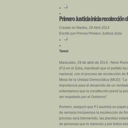
Primero Justicia inicia recolección d
Creado en Martes, 29 Abril 2014
Escrito por Prensa Primero Justicia Zulia
Tweet
Maracaibo, 29 de abril de 2014.- Nerio Rome
(PJ) en el Zulia, manifestó que el partido h
nacional, con el proceso de recolección de 
Mesa de la Unidad Democrática (MUD). “La
importancia para el desarrollo de un verdad
entendamos que la constitución prevé la pos
ser respetado por el Gobierno”.
Romero, aseguró que PJ asumirá un papel pr
de semana iniciaremos la recolección de fir
proceso será bienvenido, las planillas estar
de personas que lo merecen y por todos esos 