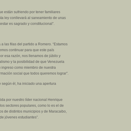
e están sufriendo por tener familiares
esta ley conllevará al saneamiento de unas
estar es sagrado y constitucional”.
 a las filas del partido a Romero. “Estamos
bemos continuar para que este país
or esa razón, nos llenamos de júbilo y
ralismo y la posibilidad de que Venezuela
, su ingreso como miembro de nuestra
formación social que todos queremos lograr”.
e según él, ha iniciado una apertura
tida por nuestro líder nacional Henrique
los sectores populares, como lo es el de
os de distintos municipios y de Maracaibo,
de jóvenes estudiantes”.