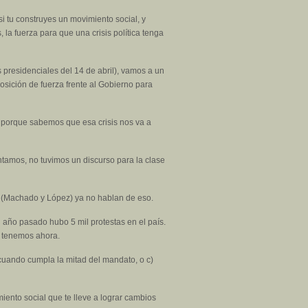
si tu construyes un movimiento social, y
 la fuerza para que una crisis política tenga
 presidenciales del 14 de abril), vamos a un
osición de fuerza frente al Gobierno para
r porque sabemos que esa crisis nos va a
entamos, no tuvimos un discurso para la clase
a' (Machado y López) ya no hablan de eso.
l año pasado hubo 5 mil protestas en el país.
e tenemos ahora.
 cuando cumpla la mitad del mandato, o c)
iento social que te lleve a lograr cambios