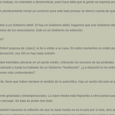
tro trabajo, no orientado a desmovilizar, pues hace falta que la gente se exprese po
planteamiento inicial ya corrieron para este lado porque se dieron cuenta de que po
illar a un Gobierno débil. Si hay un Gobierno débil, hagamos que ese Gobierno dé
reso de los venezolanos. Este es un Gobierno en extinción.
el?
intori (esposa de López), la fui a visitar a su casa. En estos momentos no están perm
ización, voy. Allí no hay nada extraño.
ed intentaba ubicarse en un punto medio, criticando los excesos de las protestas 
adicalizado y hasta ha hablado de un Gobierno "moribundo". ¿La situación lo ha ent
ciones más contundentes?
te, tiene que haber siempre el sentido de la autocrítica. Hay un sector del país al
iente golpeada y desesperanzada. La clase media está migrando a otros países par
 mensaje. Se trata de poder leer todo.
bién hacemos la reflexión de que la clase media no es el país por sí sola, sino qu