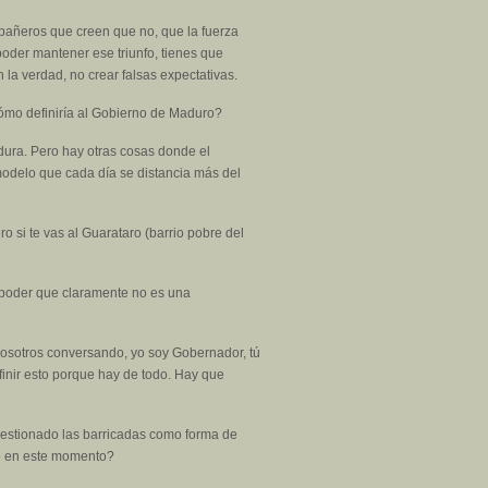
mpañeros que creen que no, que la fuerza
oder mantener ese triunfo, tienes que
la verdad, no crear falsas expectativas.
ómo definiría al Gobierno de Maduro?
adura. Pero hay otras cosas donde el
 modelo que cada día se distancia más del
 si te vas al Guarataro (barrio pobre del
e poder que claramente no es una
nosotros conversando, yo soy Gobernador, tú
finir esto porque hay de todo. Hay que
cuestionado las barricadas como forma de
do en este momento?