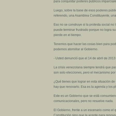
para conquistar poderes públicos imparciale
Luego, sobre la base de esos poderes público
referendo, una Asamblea Constituyente, una e
Eso no se construye si la protesta social no 
puede terminar frustrado porque no logra su o
pierde en el tiempo.
Tenemos que hacer las cosas bien para poder
podemos atornillar al Gobierno.
- Usted denunció que el 14 de abril de 2013 
La crisis venezolana siempre tendrá que pas
son solo elecciones, pero el mecanismo por 
¿Qué tienes que lograr en esta situación de 
hay que renovarlo. Esa es la agenda y los pl
Este es un Gobierno que se está consumiend
comunicacionales, pero no resuelve nada.
El Gobierno, frente a un escenario como el q
Constitución sino que la acepte para renovar 