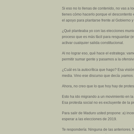
Si eso no lo llenas de contenido, no vas a lo
tienes cómo hacerlo porque el descontento es
el apoyo para plantarse frente al Gobierno 
¿Qué planteaba yo con las elecciones munici
proceso que es más fácil para resguardar (e
activar cualquier salida constitucional.
Al no lograr eso, qué hace el estratega: va
permitir sumar gente y pasamos a la ofensiv
¿Cuál es la autocrítica que hago? Esa visión
media. Vino ese discurso que decía ¡vamos a
Ahora, no creo que lo que hoy hay de protes
Esto ha ido migrando a un movimiento en la c
Esa protesta social no es excluyente de la p
Para salir de Maduro usted propone: a) ince
esperar a las elecciones de 2019.
Te respondería: Ninguna de las anteriores. N