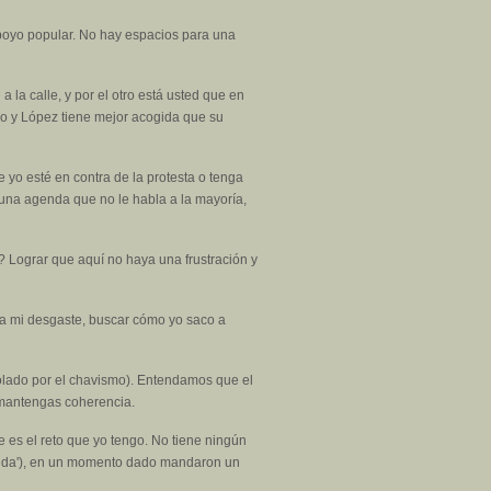
apoyo popular. No hay espacios para una
 la calle, y por el otro está usted que en
ado y López tiene mejor acogida que su
e yo esté en contra de la protesta o tenga
 una agenda que no le habla a la mayoría,
? Lograr que aquí no haya una frustración y
 a mi desgaste, buscar cómo yo saco a
rolado por el chavismo). Entendamos que el
 mantengas coherencia.
es el reto que yo tengo. No tiene ningún
salida'), en un momento dado mandaron un