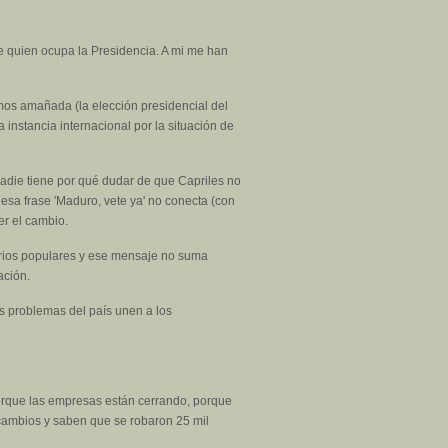
 de quien ocupa la Presidencia. A mi me han
mos amañada (la elección presidencial del
instancia internacional por la situación de
Nadie tiene por qué dudar de que Capriles no
esa frase 'Maduro, vete ya' no conecta (con
er el cambio.
rrios populares y ese mensaje no suma
ación.
s problemas del país unen a los
porque las empresas están cerrando, porque
 cambios y saben que se robaron 25 mil