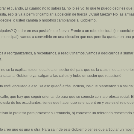
grar el cuándo. El cuándo no lo sabes tú, no lo sé yo, lo que te puedo decir es que 
tá, eso te va a permitir cambiar la posición de fuerza. ¿Cuál fuerza? No las armas,
y decirle: o usted cambia o nosotros cambiamos al Gobierno.
pales? Quedar en esa posición de fuerza. Frente a un robo electoral (los comicios
l municipal), vamos a convertirlo en una elección que nos permita quedar en una p
mos a reorganizarnos, a recontarnos, a reaglutinarnos, vamos a dedicarnos a suma
a.
 no se la explicamos en detalle a un sector del país que es la clase media, no ori
 sacar al Gobierno ya, salgan a las calles! y hubo un sector que reaccionó.
ta esté vinculado a eso. Ya eso quedó atrás. Incluso, los que plantearon 'La salid
alle, que hay que seguir orientando para que se conecte con la protesta social. E
rotesta de los estudiantes, tienes que hacer que se encuentren y ese es el reto qu
ntivar la protesta para provocar su renuncia, b) convocar un referendo revocatorio
o creo que es una u otra. Para salir de este Gobierno tienes que articular un movim