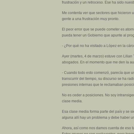
frustración y un retroceso. Ese ha sido nues
Me contenta ver que sectores que hicieron un 
gente a una frustración muy pronto.
El peor error que se puede cometer es atorn
pueda tener un Gobierno que apunte al prog
- ¿Por qué no ha visitado a López en la cárc
Ayer (martes, 4 de marzo) estuve con Lilian T
abogados. En el momento que me den la autor
- Cuando todo esto comenzó, parecía que ust
transcurrir del tiempo, su discurso se ha r
presiones internas que le reclamaban posi
No es ceder a posiciones. No soy intransigen
clase media.
Esa clase media forma parte del país y se s
alguna allí hay un problema y debe haber un
Ahora, así como nos damos cuenta de eso tam