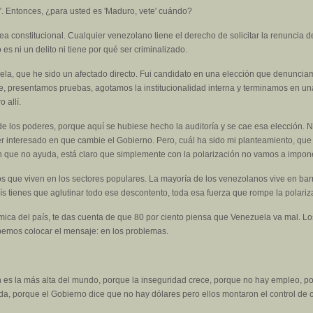
a'. Entonces, ¿para usted es 'Maduro, vete' cuándo?
sea constitucional. Cualquier venezolano tiene el derecho de solicitar la renuncia
 es ni un delito ni tiene por qué ser criminalizado.
a, que he sido un afectado directo. Fui candidato en una elección que denuncia
e, presentamos pruebas, agotamos la institucionalidad interna y terminamos en una 
 allí.
de los poderes, porque aquí se hubiese hecho la auditoría y se cae esa elección. 
r interesado en que cambie el Gobierno. Pero, cuál ha sido mi planteamiento, que 
ón que no ayuda, está claro que simplemente con la polarización no vamos a impon
 que viven en los sectores populares. La mayoría de los venezolanos vive en ba
ís tienes que aglutinar todo ese descontento, toda esa fuerza que rompe la polariz
ica del país, te das cuenta de que 80 por ciento piensa que Venezuela va mal. Lo
emos colocar el mensaje: en los problemas.
ón es la más alta del mundo, porque la inseguridad crece, porque no hay empleo, 
da, porque el Gobierno dice que no hay dólares pero ellos montaron el control de