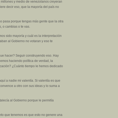
i 7 millones y medio de venezolanos creyeran
ere decir eso, que la mayoría del país no
so pasa porque tengas más gente que la otra
, o cambias o te vas.
s sido mayoría y cuál es la interpretación
yaban al Gobierno no votaran y eso te
 que hacer? Seguir construyendo eso. Hay
emos haciendo política de verdad, la
unicación? ¿Cuánto tiempo le hemos dedicado
quí a nadie mi valentía. Si valentía es que
 convence a otro con sus ideas y lo suma a
talecía al Gobierno porque le permitía
 reto que tenemos es que esto no genere una