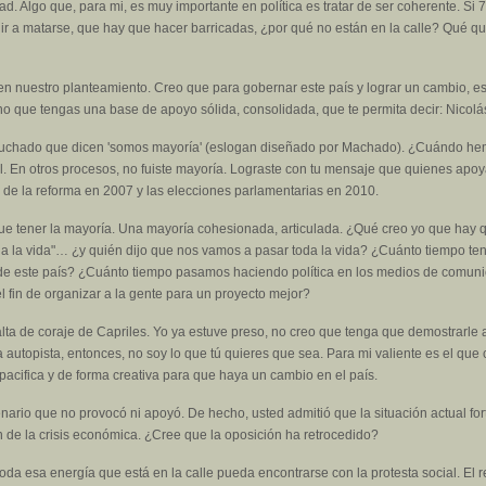
d. Algo que, para mi, es muy importante en política es tratar de ser coherente. S
ir a matarse, que hay que hacer barricadas, ¿por qué no están en la calle? Qué qui
en nuestro planteamiento. Creo que para gobernar este país y lograr un cambio, e
no que tengas una base de apoyo sólida, consolidada, que te permita decir: Nicolás
cuchado que dicen 'somos mayoría' (eslogan diseñado por Machado). ¿Cuándo hemo
il. En otros procesos, no fuiste mayoría. Lograste con tu mensaje que quienes apo
 de la reforma en 2007 y las elecciones parlamentarias en 2010.
 que tener la mayoría. Una mayoría cohesionada, articulada. ¿Qué creo yo que hay
a la vida"… ¿y quién dijo que nos vamos a pasar toda la vida? ¿Cuánto tiempo ten
ías de este país? ¿Cuánto tiempo pasamos haciendo política en los medios de com
l fin de organizar a la gente para un proyecto mejor?
falta de coraje de Capriles. Yo ya estuve preso, no creo que tenga que demostrarle a
 autopista, entonces, no soy lo que tú quieres que sea. Para mi valiente es el que
pacifica y de forma creativa para que haya un cambio en el país.
nario que no provocó ni apoyó. De hecho, usted admitió que la situación actual for
n de la crisis económica. ¿Cree que la oposición ha retrocedido?
da esa energía que está en la calle pueda encontrarse con la protesta social. El