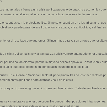
s.
s imparciales y frente a una crisis política producto de una crisis económica que 
nmienda constitucional, una reforma constitucional o solicitar la renuncia.
la encuentras con la protesta política. Si no se encuentran y no las articulas, el 
bjetivo, y puede pasar de esa frustración a la apatía, a la antipolítica, y al final 
 tener el resultado que queremos. Si incurrimos otra vez en errores que resultar
fue víctima del ventajismo y la trampa. ¿La crisis venezolana puede tener una sali
ar por una salida electoral porque la mayoría del país apoya la Constitución y qu
el cual el pueblo se expresa en democracia es un proceso electoral.
crisis? En el Consejo Nacional Electoral, por ejemplo, tres de los cinco rectores p
anteamientos que tienes para avanzar y salir de la crisis.
o porque no toma ninguna acción para resolver la crisis. Trata de resolverla con
ue se vislumbra, va a tener que ceder. No puede haber posiciones intransigentes, 
los poderes públicos y devolverle la institucionalidad al país.