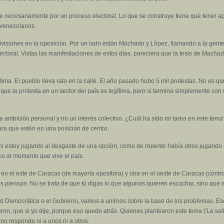
ase necesariamente por un proceso electoral. Lo que se construye tiene que tener 
 venezolanos.
visiones en la oposición. Por un lado están Machado y López, llamando a la gente a
ectoral. Vistas las manifestaciones de estos días, pareciera que la tesis de Mach
tima. El pueblo lleva rato en la calle. El año pasado hubo 5 mil protestas. No es qu
ue la protesta en un sector del país es legítima, pero si termina simplemente con
a ambición personal y no un interés colectivo. ¿Cuál ha sido mi tarea en este tema
ara que estén en una posición de centro.
i estoy jugando al desgaste de una opción, como de repente había otros jugando
co al momento que vive el país.
 en el este de Caracas (de mayoría opositora) y otra en el oeste de Caracas (cont
 piensan. No se trata de que tú digas lo que algunos quieren escuchar, sino que
 Democrática o el Gobierno, vamos a unirnos sobre la base de los problemas. Ese 
ijeron, que si yo dije, porque eso quedo atrás. Quienes plantearon este tema ('La 
 no responde ni a unos ni a otros.