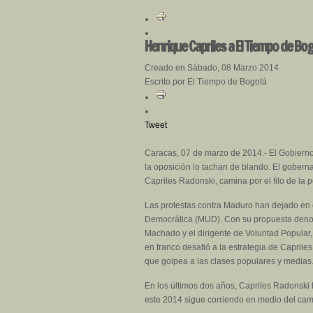
Henrique Capriles a El Tiempo de Bogo
Creado en Sábado, 08 Marzo 2014
Escrito por El Tiempo de Bogotá
Tweet
Caracas, 07 de marzo de 2014.- El Gobierno
la oposición lo tachan de blando. El gobern
Capriles Radonski, camina por el filo de la 
Las protestas contra Maduro han dejado en 
Democrática (MUD). Con su propuesta denom
Machado y el dirigente de Voluntad Popular,
en franco desafió a la estrategia de Caprile
que golpea a las clases populares y medias
En los últimos dos años, Capriles Radonski 
este 2014 sigue corriendo en medio del cam