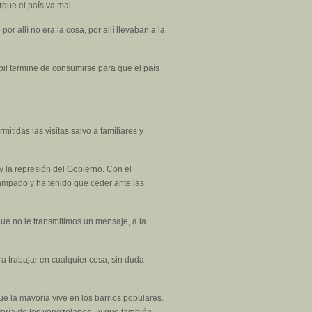
rque el país va mal.
r allí no era la cosa, por allí llevaban a la
bil termine de consumirse para que el país
itidas las visitas salvo a familiares y
y la represión del Gobierno. Con el
rampado y ha tenido que ceder ante las
 que no le transmitimos un mensaje, a la
a trabajar en cualquier cosa, sin duda
e la mayoría vive en los barrios populares.