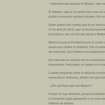
- Usted dice que rechaza el 'Maduro, vete y
El 'Maduro, vete ya' no quiere decir que no 
pedido la renuncia sectores oficiales. Eso no
Quién quiere más cambio que yo en Venezuel
14 de abril de 2013), que no fue transparent
los poderes, que son los que tienen a Maduro
Maduro ocupa la Presidencia por el control 
quiera que cambie el Gobierno. Soy el prime
las mayorías). Eso fortalece una polarizaci
Ese mensaje no conecta con los venezolanos
descontento. Para lograr un cambio en el pa
Cuando preguntas sobre la situación económ
venezolanos. Entonces, dónde creo que deb
- ¿Por qué tiene que irse Maduro?
Porque no hay alimentos, porque la inflaci
la corrupción sigue galopando y no pasa na
millones de dólares.