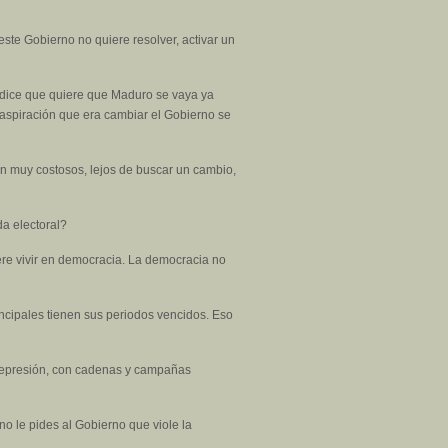
este Gobierno no quiere resolver, activar un
que dice que quiere que Maduro se vaya ya
su aspiración que era cambiar el Gobierno se
on muy costosos, lejos de buscar un cambio,
da electoral?
iere vivir en democracia. La democracia no
rincipales tienen sus periodos vencidos. Eso
 represión, con cadenas y campañas
no le pides al Gobierno que viole la