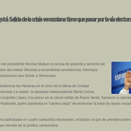
tá: Salida de la crisis venezolana tiene que pasar por la vía electora
 del presidente Nicolás Maduro lo acusa de golpista y sectores de
ador del estado Miranda y excandidato presidencial, Henrique
polarización que divide a Venezuela.
evidencia las fracturas en el seno de la Mesa de Unidad
inada 'La salida', la diputada independiente María Corina
 Leopoldo López, hoy preso en la cárcel militar de Ramo Verde, llamaron a calentar
s Radonski, quien planteaba el "camino largo" de erosionar la base de apoyo social
.
ha participado en cuatro campañas electorales, incluidas un par de presidenciales
po minado de la política venezolana.