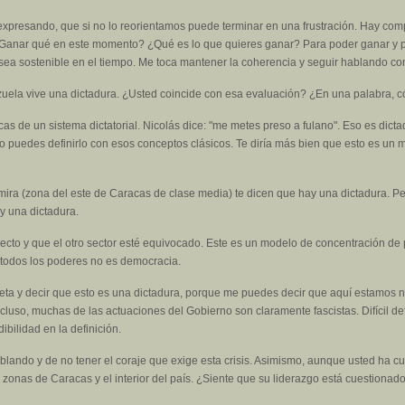
 expresando, que si no lo reorientamos puede terminar en una frustración. Hay co
 ¿Ganar qué en este momento? ¿Qué es lo que quieres ganar? Para poder ganar y p
sea sostenible en el tiempo. Me toca mantener la coherencia y seguir hablando con 
ela vive una dictadura. ¿Usted coincide con esa evaluación? ¿En una palabra, c
as de un sistema dictatorial. Nicolás dice: "me metes preso a fulano". Eso es dict
no puedes definirlo con esos conceptos clásicos. Te diría más bien que esto es un
ira (zona del este de Caracas de clase media) te dicen que hay una dictadura. Pero
ay una dictadura.
rrecto y que el otro sector esté equivocado. Este es un modelo de concentración d
 todos los poderes no es democracia.
eta y decir que esto es una dictadura, porque me puedes decir que aquí estamos 
cluso, muchas de las actuaciones del Gobierno son claramente fascistas. Difícil de
bilidad en la definición.
blando y de no tener el coraje que exige esta crisis. Asimismo, aunque usted ha 
 zonas de Caracas y el interior del país. ¿Siente que su liderazgo está cuestiona