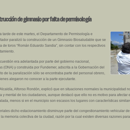
strucción de gimnasio por falta de permisología
a tarde de este martes, el Departamento de Permisología e
ertador paralizó la construcción de un Gimnasio Biosaludable que se
a de toros “Román Eduardo Sandia”, sin contar con los respectivos
tamiento.
 cuestión era adelantada por parte del gobierno nacional,
as (ONA) y construida por Fundemer, adscrita a la Gobernación del
 de la paralización sólo se encontraba parte del personal obrero,
uienes alegaron no conocer a la parte ejecutante.
a Alcaldía, Alfonso Rondón, explicó que en situaciones normales la municipalidad no
ica y mental de los ciudadanos, aunque destacó que ello no es motivo para afectar el
alada, menos si en el municipio son escasos los lugares con características similar
riales dicho estacionamiento disminuye parte del congestionamiento vehicular de
a memoria colectiva de la ciudad, razón por la cual existen diversas razones para