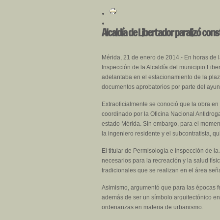
Alcaldía de Libertador paralizó con
Mérida, 21 de enero de 2014.- En horas de l
Inspección de la Alcaldía del municipio Lib
adelantaba en el estacionamiento de la plaz
documentos aprobatorios por parte del ayun
Extraoficialmente se conoció que la obra en
coordinado por la Oficina Nacional Antidrog
estado Mérida. Sin embargo, para el momento
la ingeniero residente y el subcontratista, q
El titular de Permisología e Inspección de l
necesarios para la recreación y la salud fís
tradicionales que se realizan en el área señ
Asimismo, argumentó que para las épocas fe
además de ser un símbolo arquitectónico en l
ordenanzas en materia de urbanismo.