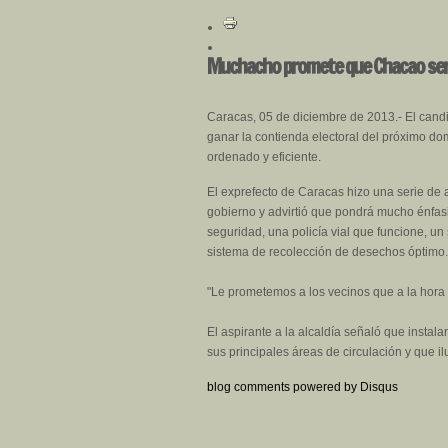
Muchacho promete que Chacao ser
Caracas, 05 de diciembre de 2013.- El can
ganar la contienda electoral del próximo domi
ordenado y eficiente.
El exprefecto de Caracas hizo una serie de
gobierno y advirtió que pondrá mucho énfas
seguridad, una policía vial que funcione, u
sistema de recolección de desechos óptimo.
"Le prometemos a los vecinos que a la hora 
El aspirante a la alcaldía señaló que instala
sus principales áreas de circulación y que i
blog comments powered by
Disqus