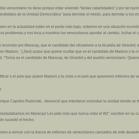
blo venezolano no tiene porque estar viviendo "tantas calamidades" y por tal razón
s candidatos de la Unidad Democrática "para derrotar el miedo, para derrotar a los vio
les en la actualidad están en el punto más bajo, estamos en una situación econó
os problemas y nos toca a nosotros los venezolanos apostar al cambio, luchar el 
recorrido por Maracay, que el candidato del oficialismo a la Alcaldía de Girardot,
 con Maduro. "¿Será acaso que quiere ocultar que es el candidato de Maduro y la cr
d. "Tonny es el candidato de Maracay, de Girardot y del pueblo venezolano. Quiene
ificar o el país que quiere Maduro y la crisis o el país que queremos millones de
y
, Henrique Capriles Radonski, denunció que intentaron incendiar la unidad donde se
trasladábamos en Maracay! Les pido más que nunca votar el 8D", escribió en su cu
do sucedió el hecho.
 vamos a vencer con la fuerza de millones de venezolanos cansados de este desastre