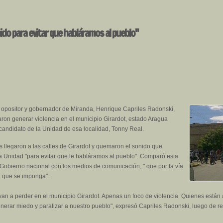
nido para evitar que habláramos al pueblo"
r opositor y gobernador de Miranda, Henrique Capriles Radonski,
aron generar violencia en el municipio Girardot, estado Aragua
candidato de la Unidad de esa localidad, Tonny Real.
as llegaron a las calles de Girardot y quemaron el sonido que
a Unidad "para evitar que le habláramos al pueblo". Comparó esta
 Gobierno nacional con los medios de comunicación, " que por la vía
la que se imponga".
n a perder en el municipio Girardot. Apenas un foco de violencia. Quienes están a
generar miedo y paralizar a nuestro pueblo", expresó Capriles Radonski, luego de re