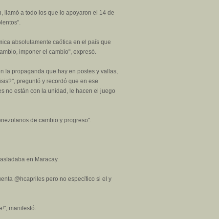
, llamó a todo los que lo apoyaron el 14 de
lentos".
mica absolutamente caótica en el país que
cambio, imponer el cambio", expresó.
 en la propaganda que hay en postes y vallas,
isis?", preguntó y recordó que en ese
s no están con la unidad, le hacen el juego
 venezolanos de cambio y progreso".
 trasladaba en Maracay.
enta @hcapriles pero no específico si el y
!", manifestó.