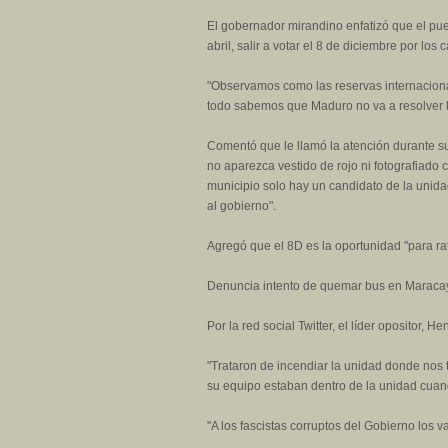
El gobernador mirandino enfatizó que el pue
abril, salir a votar el 8 de diciembre por lo
"Observamos como las reservas internaciona
todo sabemos que Maduro no va a resolver l
Comentó que le llamó la atención durante su 
no aparezca vestido de rojo ni fotografiado
municipio solo hay un candidato de la unida
al gobierno".
Agregó que el 8D es la oportunidad "para rat
Denuncia intento de quemar bus en Maraca
Por la red social Twitter, el líder opositor
"Trataron de incendiar la unidad donde nos 
su equipo estaban dentro de la unidad cuan
"A los fascistas corruptos del Gobierno los