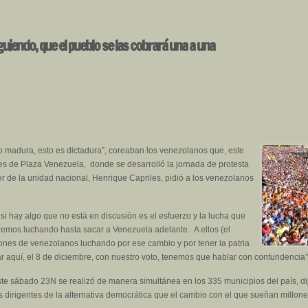
guiendo, que el pueblo se las cobrará una a una
 madura, esto es dictadura”, coreaban los venezolanos que, este
es de Plaza Venezuela, donde se desarrolló la jornada de protesta
der de la unidad nacional, Henrique Capriles, pidió a los venezolanos
si hay algo que no está en discusión es el esfuerzo y la lucha que
remos luchando hasta sacar a Venezuela adelante. A ellos (el
ones de venezolanos luchando por ese cambio y por tener la patria
aquí, el 8 de diciembre, con nuestro voto, tenemos que hablar con contundencia”
ste sábado 23N se realizó de manera simultánea en los 335 municipios del país, d
los dirigentes de la alternativa democrática que el cambio con el que sueñan mill