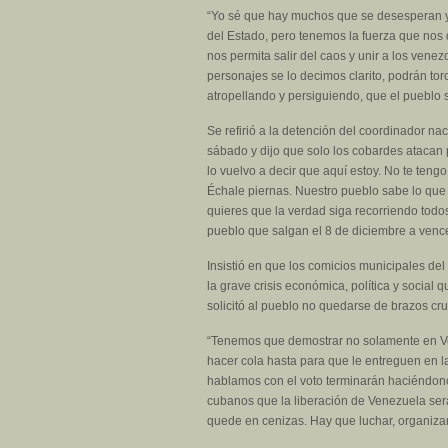
“Yo sé que hay muchos que se desesperan y
del Estado, pero tenemos la fuerza que nos 
nos permita salir del caos y unir a los vene
personajes se lo decimos clarito, podrán tor
atropellando y persiguiendo, que el pueblo s
Se refirió a la detención del coordinador nac
sábado y dijo que solo los cobardes atacan p
lo vuelvo a decir que aquí estoy. No te te
Échale piernas. Nuestro pueblo sabe lo que 
quieres que la verdad siga recorriendo todo
pueblo que salgan el 8 de diciembre a vence
Insistió en que los comicios municipales de
la grave crisis económica, política y social
solicitó al pueblo no quedarse de brazos cr
“Tenemos que demostrar no solamente en Ve
hacer cola hasta para que le entreguen en l
hablamos con el voto terminarán haciéndonos
cubanos que la liberación de Venezuela será
quede en cenizas. Hay que luchar, organizars