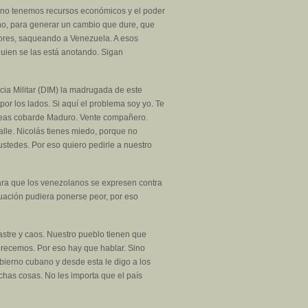
 no tenemos recursos económicos y el poder
ano, para generar un cambio que dure, que
flores, saqueando a Venezuela. A esos
lguien se las está anotando. Sigan
encia Militar (DIM) la madrugada de este
por los lados. Si aquí el problema soy yo. Te
o seas cobarde Maduro. Vente compañero.
alle. Nicolás tienes miedo, porque no
ustedes. Por eso quiero pedirle a nuestro
para que los venezolanos se expresen contra
ituación pudiera ponerse peor, por eso
stre y caos. Nuestro pueblo tienen que
merecemos. Por eso hay que hablar. Sino
bierno cubano y desde esta le digo a los
chas cosas. No les importa que el país