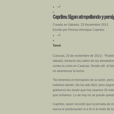
Capriles: Sigan atropellando y persi
Creado en Sábado, 23 Noviembre 2013
Escrito por Prensa Henrique Capriles
Tweet
Caracas, 23 de noviembre de 2013.- “Pueblo
sábado, tomaron las calles de los alrededor
contra la crisis en Caracas. Desde allí el lí
no abandonar la lucha.
“No tenemos el monopolio de la razón, pero 
estamos dando. No ha sido fácil, pero segui
gobierno) les duele que hoy seamos 30 mill
que soñamos. Lo de hoy no se puede quedar 
Capriles, quien recordó que la jornada de e
nunca le perdonarían ni a él ni al resto de 