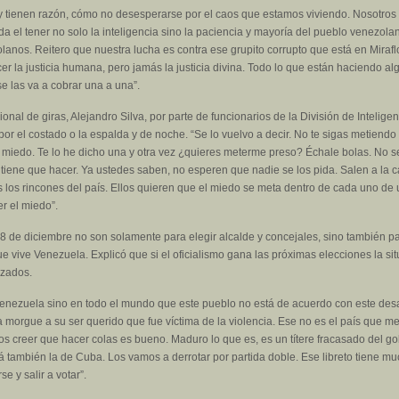
 tienen razón, cómo no desesperarse por el caos que estamos viviendo. Nosotros
da el tener no solo la inteligencia sino la paciencia y mayoría del pueblo venezol
zolanos. Reitero que nuestra lucha es contra ese grupito corrupto que está en Mira
cer la justicia humana, pero jamás la justicia divina. Todo lo que están haciendo a
e las va a cobrar una a una”.
ional de giras, Alejandro Silva, por parte de funcionarios de la División de Intelig
or el costado o la espalda y de noche. “Se lo vuelvo a decir. No te sigas metiendo 
ngo miedo. Te lo he dicho una y otra vez ¿quieres meterme preso? Échale bolas. N
tiene que hacer. Ya ustedes saben, no esperen que nadie se los pida. Salen a la c
s los rincones del país. Ellos quieren que el miedo se meta dentro de cada uno de 
r el miedo”.
l 8 de diciembre no son solamente para elegir alcalde y concejales, sino también 
 que vive Venezuela. Explicó que si el oficialismo gana las próximas elecciones la s
uzados.
nezuela sino en todo el mundo que este pueblo no está de acuerdo con este desa
a morgue a su ser querido que fue víctima de la violencia. Ese no es el país que 
 creer que hacer colas es bueno. Maduro lo que es, es un títere fracasado del go
 también la de Cuba. Los vamos a derrotar por partida doble. Ese libreto tiene mu
e y salir a votar”.