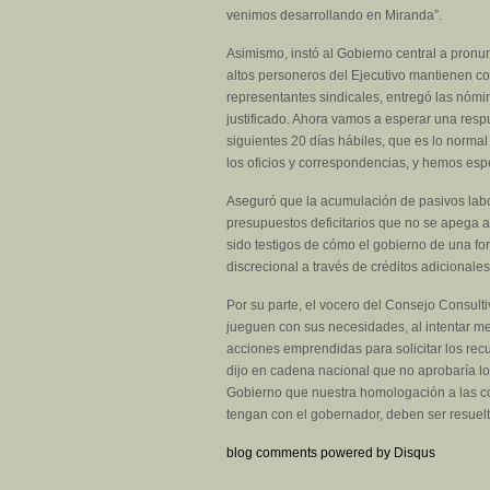
venimos desarrollando en Miranda”.
Asimismo, instó al Gobierno central a pronu
altos personeros del Ejecutivo mantienen c
representantes sindicales, entregó las nóm
justificado. Ahora vamos a esperar una res
siguientes 20 días hábiles, que es lo norm
los oficios y correspondencias, y hemos es
Aseguró que la acumulación de pasivos labo
presupuestos deficitarios que no se apega a
sido testigos de cómo el gobierno de una for
discrecional a través de créditos adicionales
Por su parte, el vocero del Consejo Consult
jueguen con sus necesidades, al intentar me
acciones emprendidas para solicitar los re
dijo en cadena nacional que no aprobaría l
Gobierno que nuestra homologación a las con
tengan con el gobernador, deben ser resuelt
blog comments powered by
Disqus