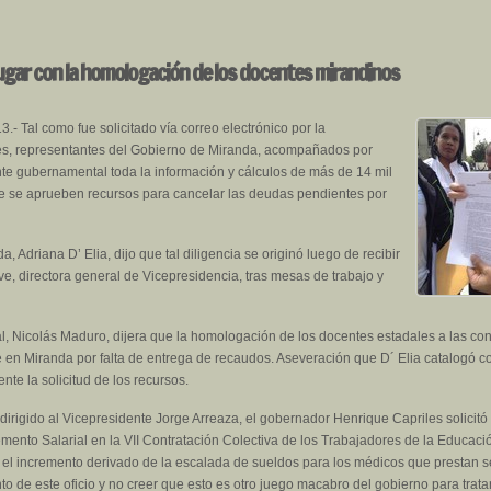
o jugar con la homologación de los docentes mirandinos
- Tal como fue solicitado vía correo electrónico por la
nes, representantes del Gobierno de Miranda, acompañados por
ente gubernamental toda la información y cálculos de más de 14 mil
que se aprueben recursos para cancelar las deudas pendientes por
 Adriana D’ Elia, dijo que tal diligencia se originó luego de recibir
uve, directora general de Vicepresidencia, tras mesas de trabajo y
 Nicolás Maduro, dijera que la homologación de los docentes estadales a las cond
 en Miranda por falta de entrega de recaudos. Aseveración que D´ Elia catalogó co
nte la solicitud de los recursos.
dirigido al Vicepresidente Jorge Arreaza, el gobernador Henrique Capriles solicitó
mento Salarial en la VII Contratación Colectiva de los Trabajadores de la Educac
l incremento derivado de la escalada de sueldos para los médicos que prestan ser
 de este oficio y no creer que esto es otro juego macabro del gobierno para trata