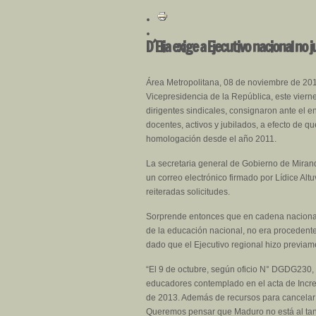
D´Elia exige a Ejecutivo nacional n
Área Metropolitana, 08 de noviembre de 2013.
Vicepresidencia de la República, este vier
dirigentes sindicales, consignaron ante el 
docentes, activos y jubilados, a efecto de 
homologación desde el año 2011.
La secretaria general de Gobierno de Miranda,
un correo electrónico firmado por Lídice Alt
reiteradas solicitudes.
Sorprende entonces que en cadena nacional,
de la educación nacional, no era procedente
dado que el Ejecutivo regional hizo previame
“El 9 de octubre, según oficio N° DGDG230, 
educadores contemplado en el acta de Incre
de 2013. Además de recursos para cancelar e
Queremos pensar que Maduro no está al tanto