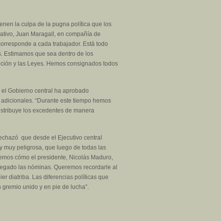
enen la culpa de la pugna política que los
cativo, Juan Maragall, en compañía de
corresponde a cada trabajador. Está todo
s. Estimamos que sea dentro de los
tución y las Leyes. Hemos consignados todos
 el Gobierno central ha aprobado
s adicionales. “Durante este tiempo hemos
 distribuye los excedentes de manera
rechazó que desde el Ejecutivo central
 y muy peligrosa, que luego de todas las
vemos cómo el presidente, Nicolás Maduro,
regado las nóminas. Queremos recordarle al
 diatriba. Las diferencias políticas que
 gremio unido y en pie de lucha”.