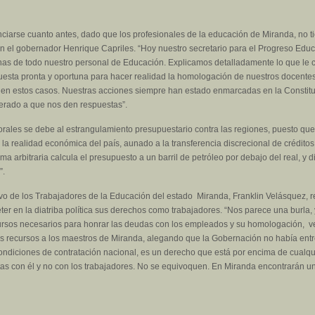
nciarse cuanto antes, dado que los profesionales de la educación de Miranda, no ti
on el gobernador Henrique Capriles. “Hoy nuestro secretario para el Progreso Edu
inas de todo nuestro personal de Educación. Explicamos detalladamente lo que le 
puesta pronta y oportuna para hacer realidad la homologación de nuestros docente
al en estos casos. Nuestras acciones siempre han estado enmarcadas en la Consti
perado a que nos den respuestas”.
rales se debe al estrangulamiento presupuestario contra las regiones, puesto que
 la realidad económica del país, aunado a la transferencia discrecional de crédito
ma arbitraria calcula el presupuesto a un barril de petróleo por debajo del real, y
”.
ivo de los Trabajadores de la Educación del estado Miranda, Franklin Velásquez, 
ter en la diatriba política sus derechos como trabajadores. “Nos parece una burla,
cursos necesarios para honrar las deudas con los empleados y su homologación, 
os recursos a los maestros de Miranda, alegando que la Gobernación no había ent
diciones de contratación nacional, es un derecho que está por encima de cualquier
as con él y no con los trabajadores. No se equivoquen. En Miranda encontrarán un