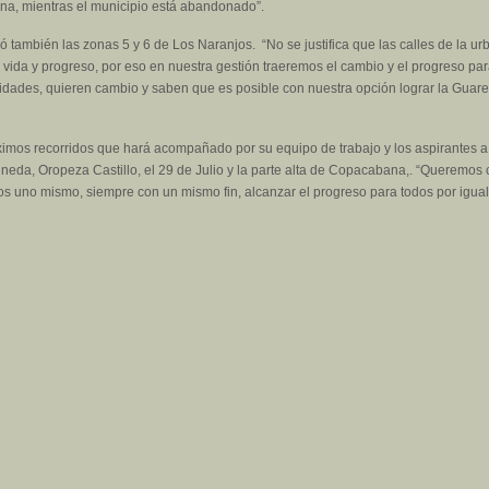
ina, mientras el municipio está abandonado”.
ó también las zonas 5 y 6 de Los Naranjos. “No se justifica que las calles de la 
 vida y progreso, por eso en nuestra gestión traeremos el cambio y el progreso par
idades, quieren cambio y saben que es posible con nuestra opción lograr la Guar
ximos recorridos que hará acompañado por su equipo de trabajo y los aspirantes a 
eda, Oropeza Castillo, el 29 de Julio y la parte alta de Copacabana,. “Queremos c
uno mismo, siempre con un mismo fin, alcanzar el progreso para todos por igual