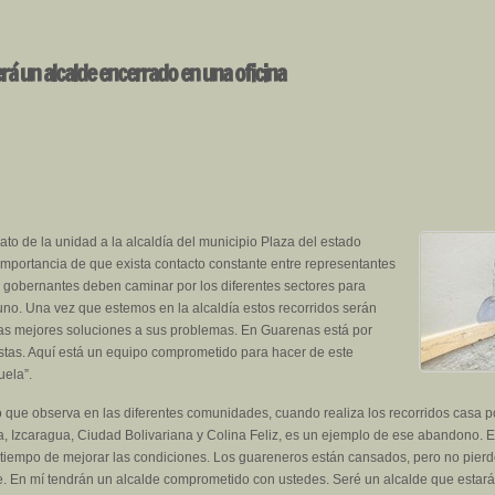
rá un alcalde encerrado en una oficina
to de la unidad a la alcaldía del municipio Plaza del estado
 importancia de que exista contacto constante entre representantes
s gobernantes deben caminar por los diferentes sectores para
no. Una vez que estemos en la alcaldía estos recorridos serán
as mejores soluciones a sus problemas. En Guarenas está por
puestas. Aquí está un equipo comprometido para hacer de este
uela”.
ue observa en las diferentes comunidades, cuando realiza los recorridos casa por
a, Izcaragua, Ciudad Bolivariana y Colina Feliz, es un ejemplo de ese abandono. 
tiempo de mejorar las condiciones. Los guareneros están cansados, pero no pier
re. En mí tendrán un alcalde comprometido con ustedes. Seré un alcalde que estará