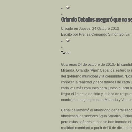
Orlando Ceballos aseguró que no se
Creado en Jueves, 24 Octubre 2013
Escrito por Prensa Comando Simón Bolívar
Tweet
Guarenas 24 de octubre de 2013.- El candida
Miranda, Orlando ‘Pipo’ Ceballos, reiteró la
del gobierno municipal y la comunidad. “Lo
conocer la realidad y necesidades de cada u
cada vez más comunes para juntos buscar l
llegar el fin de la desidia y la falta de res
municipio un ejemplo para Miranda y Venez
Ceballos lamentó el abandono generalizado q
atraviesan los sectores Agua Amarilla, Ocho
pero estos señores nunca se han tomado el 
realidad cambiará a partir del 8 de diciemb