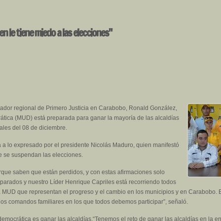
en le tiene miedo a las elecciones"
inador regional de Primero Justicia en Carabobo, Ronald González,
tica (MUD) está preparada para ganar la mayoría de las alcaldías
ales del 08 de diciembre.
a a lo expresado por el presidente Nicolás Maduro, quien manifestó
e se suspendan las elecciones.
rque saben que están perdidos, y con estas afirmaciones solo
parados y nuestro Líder Henrique Capriles está recorriendo todos
a MUD que representan el progreso y el cambio en los municipios y en Carabobo. 
los comandos familiares en los que todos debemos participar”, señaló.
va democrática es ganar las alcaldías.“Tenemos el reto de ganar las alcaldías en la