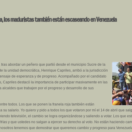
da, los maduristas también están escaseando en Venezuela
 tras abordar un peñero que partió desde el municipio Sucre de la
de la unidad democrática, Henrique Capriles, arribó a la jurisdicción
ensaje de esperanza y de progreso. Acompañado por el candidato
s, Capriles destacó la importancia de participar masivamente en las
a alcaldes que trabajen por el progreso y desarrollo de sus
entre todos. Los que se ponen la franela roja también están
su salario. Yo quiero y pido a todos los que votaron por mí el 14 de abril que sal
ndo televisión, el cambio se logra organizándose y saliendo a votar. Los que est
 frías y que ustedes no salgan a ejercer su derecho al voto. No están haciendo c
 nosotros tenemos que demostrar que queremos cambio y progreso para Venezuel