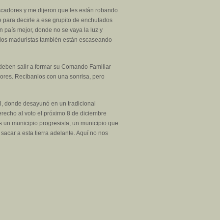
scadores y me dijeron que les están robando
e para decirle a ese grupito de enchufados
 país mejor, donde no se vaya la luz y
, los maduristas también están escaseando
 deben salir a formar su Comando Familiar
isores. Recíbanlos con una sonrisa, pero
al, donde desayunó en un tradicional
erecho al voto el próximo 8 de diciembre
s un municipio progresista, un municipio que
sacar a esta tierra adelante. Aquí no nos