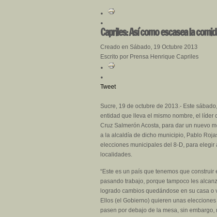
Capriles: Así como escasea la comi
Creado en Sábado, 19 Octubre 2013
Escrito por Prensa Henrique Capriles
Tweet
Sucre, 19 de octubre de 2013.- Este sábado,
entidad que lleva el mismo nombre, el líder 
Cruz Salmerón Acosta, para dar un nuevo m
a la alcaldía de dicho municipio, Pablo Roja
elecciones municipales del 8-D, para elegir 
localidades.
“Este es un país que tenemos que construir 
pasando trabajo, porque tampoco les alcanza 
logrado cambios quedándose en su casa o vie
Ellos (el Gobierno) quieren unas elecciones
pasen por debajo de la mesa, sin embargo,