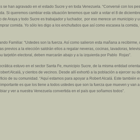
s se han agravado en el estado Sucre y en toda Venezuela. “Conversé con los pe
da. Si queremos cambiar esta situación tenemos que salir a votar el 8 de diciembr
 de Araya y todo Sucre es trabajador y luchador, por eso merece un municipio y un
omprar comida. Yo sólo les digo a los enchufados que así como escasea la comida
ando Familiar. “Ustedes son la fuerza. Así como salieron esta mañana a recibirme,
ías previos a la elección saldrán ellos a regalar neveras, cocinas, lavadoras, telev
u tarjetón electoral, deben marcarán abajo y a la izquierda por Pablo Rojas”.
ocrática estuvo en el sector Santa Fe, municipio Sucre, de la misma entidad orient
bert Alcalá, y cientos de vecinos. Desde allí exhortó a la población a ejercer su d
eficio de su comunidad. “Aquí estamos para apoyar a Robert Alcalá. Este también e
importante es que los tiene a todos ustedes que son la fuerza que mueven y van a 
biar y ver a nuestra Venezuela convertida en el país que soñamos todos”.