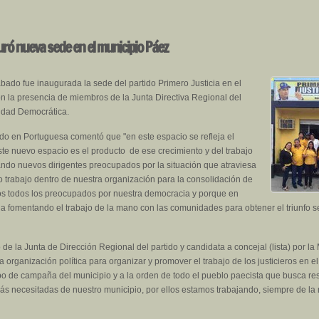
ró nueva sede en el municipio Páez
bado fue inaugurada la sede del partido Primero Justicia en el
n la presencia de miembros de la Junta Directiva Regional del
nidad Democrática.
ido en Portuguesa comentó que "en este espacio se refleja el
ste nuevo espacio es el producto de ese crecimiento y del trabajo
ndo nuevos dirigentes preocupados por la situación que atraviesa
o trabajo dentro de nuestra organización para la consolidación de
mos todos los preocupados por nuestra democracia y porque en
ga fomentando el trabajo de la mano con las comunidades para obtener el triunfo s
 de la Junta de Dirección Regional del partido y candidata a concejal (lista) por
organización política para organizar y promover el trabajo de los justicieros en e
ipo de campaña del municipio y a la orden de todo el pueblo paecista que busca r
s necesitadas de nuestro municipio, por ellos estamos trabajando, siempre de la