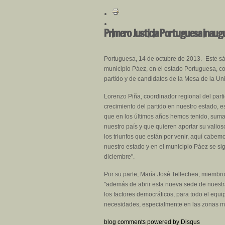
Primero Justicia Portuguesa inaugu
Portuguesa, 14 de octubre de 2013.- Este sá
municipio Páez, en el estado Portuguesa, co
partido y de candidatos de la Mesa de la U
Lorenzo Piña, coordinador regional del part
crecimiento del partido en nuestro estado, e
que en los últimos años hemos tenido, suma
nuestro país y que quieren aportar su valios
los triunfos que están por venir, aquí cabe
nuestro estado y en el municipio Páez se si
diciembre".
Por su parte, María José Tellechea, miembro
"además de abrir esta nueva sede de nuestra 
los factores democráticos, para todo el equ
necesidades, especialmente en las zonas má
blog comments powered by
Disqus