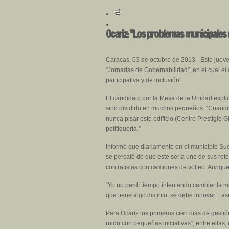
Ocariz: "Los problemas municipales
Caracas, 03 de octubre de 2013.- Este jueve
“Jornadas de Gobernabilidad”, en el cual el 
participativa y de inclusión”.
El candidato por la Mesa de la Unidad exp
sino dividirlo en muchos pequeños. “Cuando 
nunca pisar este edificio (Centro Prestigio 
politiquería.”
Informó que diariamente en el municipio Su
se percató de que este sería uno de sus re
contratistas con camiones de volteo. Aunque 
“Yo no perdí tiempo intentando cambiar la m
que tiene algo distinto, se debe innovar.”, a
Para Ocariz los primeros cien días de gestió
ruido con pequeñas iniciativas”, entre ellas,