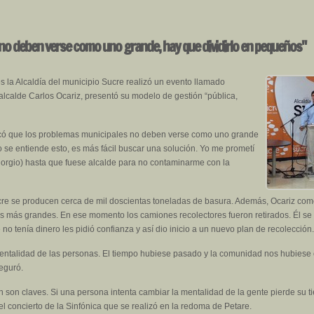
 no deben verse como uno grande, hay que dividirlo en pequeños"
s la Alcaldía del municipio Sucre realizó un evento llamado
alcalde Carlos Ocariz, presentó su modelo de gestión “pública,
licó que los problemas municipales no deben verse como uno grande
se entiende esto, es más fácil buscar una solución. Yo me prometí
Giorgio) hasta que fuese alcalde para no contaminarme con la
cre se producen cerca de mil doscientas toneladas de basura. Además, Ocariz com
tos más grandes. En ese momento los camiones recolectores fueron retirados. Él s
no tenía dinero les pidió confianza y así dio inicio a un nuevo plan de recolección.
entalidad de las personas. El tiempo hubiese pasado y la comunidad nos hubiese c
seguró.
n son claves. Si una persona intenta cambiar la mentalidad de la gente pierde su t
 el concierto de la Sinfónica que se realizó en la redoma de Petare.