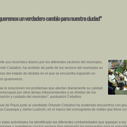
 queremos un verdadero cambio para nuestra ciudad"
 sus recorridos diarios por los diferentes sectores del municipio,
lando Ceballos, ha recibido de parte de los vecinos del municipio un
as del estado de desidia en el que se encuentra logrando un
los guareneros.
e le solucionen los problemas que afectan diariamente su calidad
 preocupan por otros temas intrascendentes y se olvidan de los
ración y cuidado del municipio”, puntualizó Ceballos.
ar de Plaza junto al candidato Orlando Ceballos ha sostenido encuentros con gru
va Casarapa y Jaime Lusinchi, en el marco del cronograma de visitas que tiene com
stas actividades ha identificado las diferentes contrariedades que aquejan a las
euniones y asambleas con los vecinos han generado las propuestas para la solució