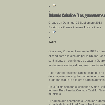
Orlando Ceballos: "Los guareneros
Creado en Domingo, 22 Septiembre 2013
Escrito por Prensa Primero Justicia Plaza
Tweet
Guarenas, 21 de septiembre de 2013.- Durante
el candidato a la alcaldía por la Unidad, Or
sentimiento en común que es sacar a Guaren
verdadero cambio y el progreso para todos 
“Los guareneros están cansados de que no s
de vida, mientras al gobernante de turno se
ciudadanos que lo eligieron para la administ
En la última semana el comando Simón Bolív
febrero, Ruiz Pineda, Oropeza Castillo, Nue
municipio.
El equipo que acompaña a Ceballos durante e
a través de la actividad Danos Tus Ideas, r